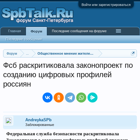
Войти или зарегистрироваться
Главная
Последние сообщения на форуме
Форум
Последние сообщения
Форум
...
Общественное мнение жителей города
Фсб раскритиковала законопроект по
созданию цифровых профилей
россиян
AndreykaSPb
Заблокированные
Федеральная служба безопасности раскритиковала
Законопроект о создании цифровых профилей граждан