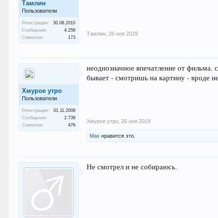
Тамлин
Пользователи
Регистрация:
30.08.2010
Сообщения:
4.256
Тамлин
,
26 ноя 2019
Симпатии:
173
неоднозначное впечатление от фильма. 
бывает - смотришь на картину - вроде н
Хмурое утро
Пользователи
Регистрация:
01.11.2008
Сообщения:
2.739
Хмурое утро
,
26 ноя 2019
Симпатии:
476
Max
нравится это.
Не смотрел и не собираюсь.