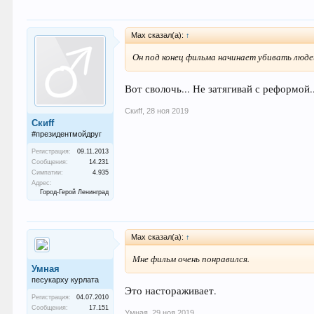
Max сказал(а):
↑
Он под конец фильма начинает убивать людей
Вот сволочь... Не затягивай с реформой.
Скиff
,
28 ноя 2019
Скиff
#президентмойдруг
Регистрация:
09.11.2013
Сообщения:
14.231
Симпатии:
4.935
Адрес:
Город-Герой Ленинград
Max сказал(а):
↑
Мне фильм очень понравился.
Умная
песукарху курлата
Это настораживает.
Регистрация:
04.07.2010
Сообщения:
17.151
Умная
,
29 ноя 2019