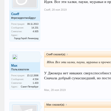
Идея. Все эти халки, пауки, муравьи и п
Скиff
,
28 ноя 2019
Скиff
#президентмойдруг
Регистрация:
09.11.2013
Сообщения:
14.231
Симпатии:
4.935
Адрес:
Город-Герой Ленинград
Скиff сказал(а):
↑
Идея. Все эти халки, пауки, муравьи и прочее
Max
Пользователи
У Джокера нет никаких сверхспособнос
Регистрация:
15.12.2006
Сначала добрый сумасшедший, но посте
Сообщения:
4.534
Симпатии:
1.433
Адрес:
Санкт-Петербург
Max
,
28 ноя 2019
Max сказал(а):
↑