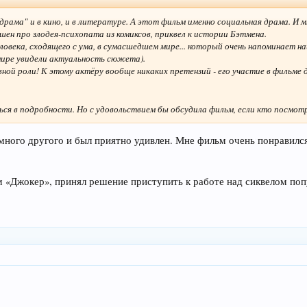
драма" и в кино, и в литературе. А этот фильм именно социальная драма. И 
шен про злодея-психопата из комиксов, приквел к истории Бэтмена.
еловека, сходящего с ума, в сумасшедшем мире... который очень напоминае
 мире увидели актуальность сюжета).
вной роли! К этому актёру вообще никаких претензий - его участие в фильме дл
ться в подробности. Но с удовольствием бы обсудила фильм, если кто посм
много другого и был приятно удивлен. Мне фильм очень понравился
 «Джокер», принял решение приступить к работе над сиквелом поп