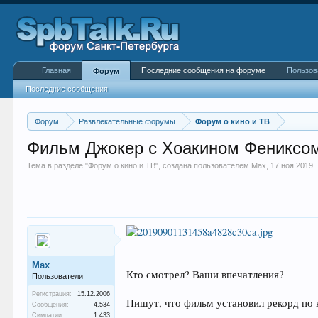
Главная
Последние сообщения на форуме
Пользов
Форум
Последние сообщения
Форум
Развлекательные форумы
Форум о кино и ТВ
Фильм Джокер с Хоакином Фениксом
Тема в разделе "
Форум о кино и ТВ
", создана пользователем
Max
,
17 ноя 2019
.
Max
Кто смотрел? Ваши впечатления?
Пользователи
Регистрация:
15.12.2006
Пишут, что фильм установил рекорд по 
Сообщения:
4.534
Симпатии:
1.433