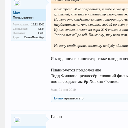
Ночная сказал(а):
↑
я смотрела. Мне понравился, я люблю жанр "
Max
зрителей, кто шёл в кинотеатр смотреть эк
Пользователи
Но нет, это отдельно взятая история про ч
(неудивительно, что столько людей во всём
Регистрация:
15.12.2006
Кроме этого, отличная игра Х. Феникса в гла
Сообщения:
4.534
Симпатии:
1.433
"провальных" ролей. По-моему, их у него нет.
Адрес:
Санкт-Петербург
Не хочу спойлерить, поэтому не буду вдава
Я когда шел в кинотеатр тоже ожидал не
Планируется продолжение
Тодд Филлипс, режиссёр, снявший фильм
вновь создаст актёр Хоакин Феникс.
Max
,
21 ноя 2019
Ночная
нравится это.
Гавно