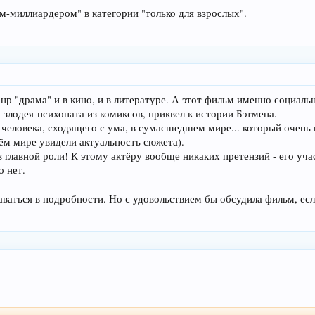
-миллиардером" в категории "только для взрослых".
нр "драма" и в кино, и в литературе. А этот фильм именно социаль
 злодея-психопата из комиксов, приквел к истории Бэтмена.
ро человека, сходящего с ума, в сумасшедшем мире... который оч
сём мире увидели актуальность сюжета).
 главной роли! К этому актёру вообще никаких претензий - его учас
о нет.
даваться в подробности. Но с удовольствием бы обсудила фильм, е