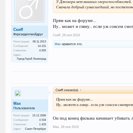
У Джокера нет никаких сверхспособностей.
Сначала добрый сумасшедший, но постепенн
Прям как на форуме...
Ну.. может и гляну.. если уж совсем смо
Скиff
#президентмойдруг
Скиff
,
28 ноя 2019
Регистрация:
09.11.2013
Max
нравится это.
Сообщения:
14.231
Симпатии:
4.935
Адрес:
Город-Герой Ленинград
Скиff сказал(а):
↑
Прям как на форуме...
Max
Ну.. может и гляну.. если уж совсем смотрет
Пользователи
Регистрация:
15.12.2006
Он под конец фильма начинает убивать л
Сообщения:
4.534
Симпатии:
1.433
Max
,
28 ноя 2019
Адрес:
Санкт-Петербург