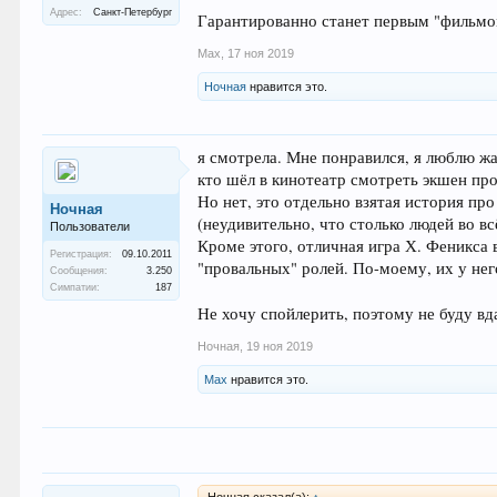
Адрес:
Санкт-Петербург
Гарантированно станет первым "фильмом
Max
,
17 ноя 2019
Ночная
нравится это.
я смотрела. Мне понравился, я люблю жа
кто шёл в кинотеатр смотреть экшен про
Но нет, это отдельно взятая история п
Ночная
(неудивительно, что столько людей во в
Пользователи
Кроме этого, отличная игра Х. Феникса в
Регистрация:
09.10.2011
"провальных" ролей. По-моему, их у нег
Сообщения:
3.250
Симпатии:
187
Не хочу спойлерить, поэтому не буду в
Ночная
,
19 ноя 2019
Max
нравится это.