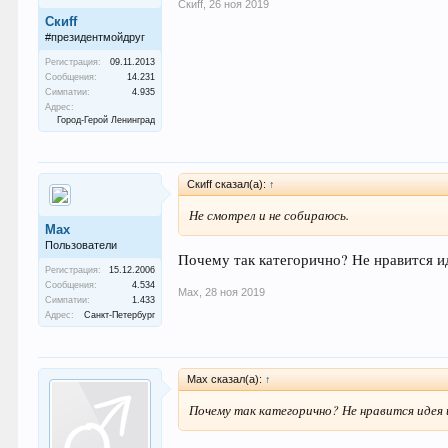
Скиff
,
26 ноя 2019
Скиff
#президентмойдруг
Регистрация:
09.11.2013
Сообщения:
14.231
Симпатии:
4.935
Адрес:
Город-Герой Ленинград
Скиff сказал(а):
↑
Не смотрел и не собираюсь.
Max
Пользователи
Почему так категорично? Не нравится и
Регистрация:
15.12.2006
Сообщения:
4.534
Max
,
28 ноя 2019
Симпатии:
1.433
Адрес:
Санкт-Петербург
Max сказал(а):
↑
Почему так категорично? Не нравится идея