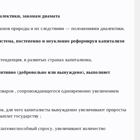
алектики, законам диамата
онов природы и их следствиям — положениями диалектики,
тема, постепенно и неуклонно реформируя капитализм
енденция, в развитых странах капитализма,
уитивно (добровольно или вынуждено), выполняет
товаров , сопровождающегося одновременно увеличением
тов, для чего капиталисты вынужденно увеличивают приросты
ыплат государству ;
 платежеспособный спросу, увеличивают количество