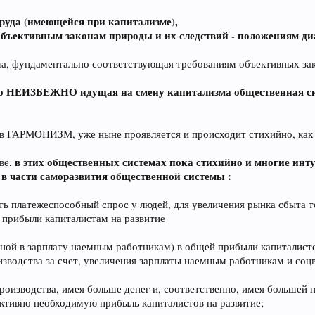
руда (имеющейся при капитализме),
объективным законам природы и их следствий - положениям ди
, фундаментально соответствующая требованиям объективных зак
 НЕИЗБЕЖНО идущая на смену капитализма общественная сис
в ГАРМОНИЗМ, уже ныне проявляется и происходит стихийно, как т
в этих общественных системах пока стихийно и многие инт
ве,
в части саморазвития общественной системы :
ть платежеспособный спрос у людей, для увеличения рынка сбыта 
 прибыли капиталистам на развитие
енной в зарплату наемным работникам) в общей прибыли капиталис
изводства за счет, увеличения зарплаты наемным работникам и соцв
производства, имея больше денег и, соответственно, имея большей
ктивно необходимую прибыль капиталистов на развитие;