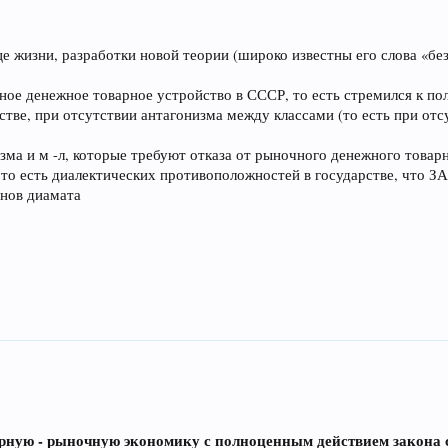
онце жизни, разработки новой теории (широко известны его слова 
чное денежное товарное устройство в СССР, то есть стремился к 
рстве, при отсутствии антагонизма между классами (то есть при о
зма и м -л, которые требуют отказа от рыночного денежного товарно
, то есть диалектических противоположностей в государстве, чт
онов диамата
арную - рыночную экономику с полноценным действием закона 