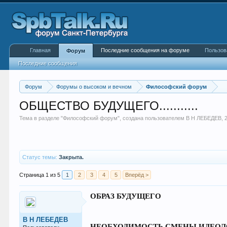
Главная
Последние сообщения на форуме
Пользов
Форум
Последние сообщения
Форум
Форумы о высоком и вечном
Философский форум
ОБЩЕСТВО БУДУЩЕГО...........
Тема в разделе "
Философский форум
", создана пользователем
В Н ЛЕБЕДЕВ
,
Статус темы:
Закрыта.
Страница 1 из 5
1
2
3
4
5
Вперёд >
ОБРАЗ БУДУЩЕГО
В Н ЛЕБЕДЕВ
НЕОБХОДИМОСТЬ СМЕНЫ ИДЕОЛ