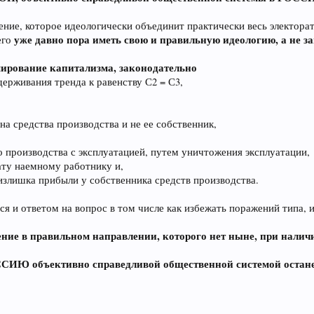
е, которое идеологически объединит практически весь электора
уже давно пора иметь свою и правильную идеологию, а не з
его
рование капитализма, законодательно
держивания тренда к равенству С2 = С3,
на средства производства и не ее собственник,
о производства с эксплуатацией, путем уничтожения эксплуатации,
ату наемному работнику и,
 излишка прибыли у собственника средств производства.
 и ответом на вопрос в том числе как избежать поражений типа, и
ение в правильном направлении, которого нет ныне, при налич
ССИЮ объективно справедливой общественной системой остане