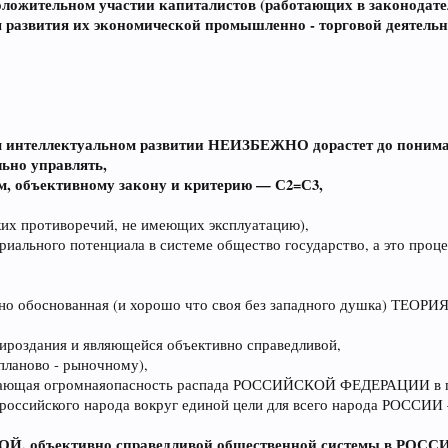
положительном участии капиталистов (работающих в законодат
 развития их экономической промышленно - торговой деятельно
оем интеллектуальном развитии НЕИЗБЕЖНО дорастет до понима
ьно управлять,
м, объективному закону и критерию — С2=С3,
ких противоречий, не имеющих эксплуатацию),
иального потенциала в системе общество государство, а это проце
 обоснованная (и хорошо что своя без западного душка) ТЕОРИЯ 
ироздания и являющейся объективно справедливой,
планово - рыночному),
растающая огромнаяопасность распада РОССИЙСКОЙ ФЕДЕРАЦИИ в 
 российского народа вокруг единой цели для всего народа РОССИИ
объективно справедливой общественной системы в РОССИИ