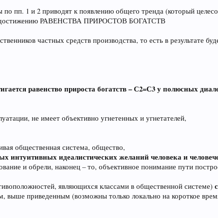
ы по пп. 1 и 2 приводят к появлению общего тренда (который целес
ому достижению РАВЕНСТВА ПРИРОСТОВ БОГАТСТВ
обственников частных средств производства, то есть в результате б
остигается равенство прироста богатств – С2=С3 у полюсных диа
атации, не имеет объективно угнетенных и угнетателей,
вая общественная система, общество,
ных интуитивных идеалистических желаний человека и человече
нование и обрели, наконец – то, объективное понимание пути постро
отивоположностей, являющихся классами в общественной системе)
, выше приведенным (возможны только локально на короткое врем