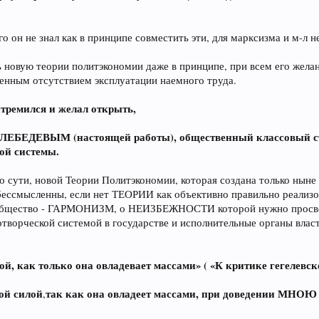
го он не знал как в принципе совместить эти, для марксизма и м-л 
ь новую теории политэкономии даже в принципе, при всем его жела
енным отсутствием эксплуатации наемного труда.
стремился и желал открыть,
Н ЛЕБЕДЕВЫМ (настоящей работы), общественный классовый с
ой системы.
о сути, новой Теории Политэкономии, которая создана только ныне 
бессмысленны, если нет ТЕОРИИ как объективно правильно реализо
общество - ГАРМОНИЗМ, о НЕИЗБЕЖНОСТИ которой нужно просвещат
творческой системой в государстве и исполнительные органы власт
й, как только она овладевает массами» ( «К критике гегелевск
ой силой
так как она овладеет массами, при доведении МНОЮ 
,