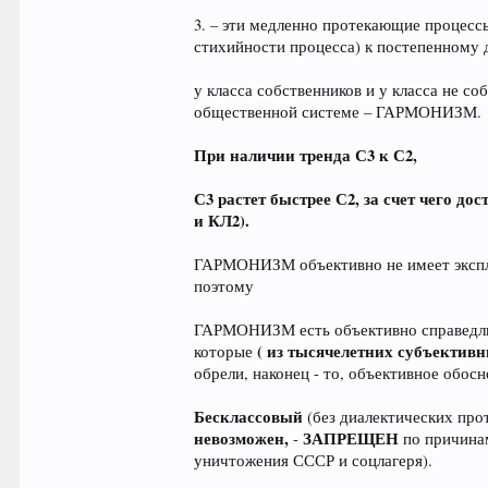
3. – эти медленно протекающие процесс
стихийности процесса) к постепенн
у класса собственников и у класса не с
общественной системе – ГАРМОНИЗМ.
При наличии тренда С3 к С2,
С3 растет быстрее С2, за счет чего д
и КЛ2).
ГАРМОНИЗМ объективно не имеет эксплу
поэтому
ГАРМОНИЗМ есть объективно справедли
( из тысячелетних субъектив
которые
обрели, наконец - то, объективное обос
Бесклассовый
(без диалектических пр
невозможен,
ЗАПРЕЩЕН
-
по причинам
уничтожения СССР и соцлагеря).