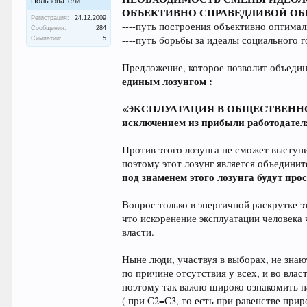
Пользователи
ОБЪЕКТИВНО СПРАВЕДЛИВОЙ О
Регистрация:
24.12.2009
----путь построения объективно оптима
Сообщения:
284
----путь борьбы за идеалы социального 
Симпатии:
5
Предложение, которое позволит объеди
единым лозунгом :
«ЭКСПЛУАТАЦИЯ В ОБЩЕСТВЕННОЙ 
исключением из прибыли работодател
Против этого лозунга не сможет выступ
поэтому этот лозунг является объединит
под знаменем этого лозунга будут про
Вопрос только в энергичной раскрутке 
что искоренение эксплуатации человека
власти.
Ныне люди, участвуя в выборах, не знают
по причине отсутствия у всех, и во в
поэтому так важно широко ознакомить
( при С2=С3, то есть при равенстве при