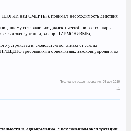
«без ТЕОРИИ нам СМЕРТЬ»), понимал, необходимость действия
полноценному возрождению диалектической полюсной пары
тсутствии эксплуатации, как при ГАРМОНИЗМЕ),
го устройства и, следовательно, отказа от закона
о ЗАПРЕЩЕНО требованиями объективных законовприроды и их
Последнее редактирование:
25 дек 2019
#1
стоимости и, одновременно, с исключением эксплуатации