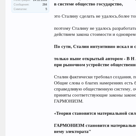
Регистрация:
24.12.2009
в системе общество государство,
Сообщения:
284
Симпатии:
5
это Сталину сделать не удалось,более то
поэтому Сталину не удалось разработат
действием закона стоимости и одноврем
По сути, Сталин интуитивно искал и 
только ныне открытый автором - В 
при рыночном устройстве общественн
Сталин фактически требовал создания, п
Общие слова о благих намерениях есть 
справедливую общественную систему, 
приняты соответствующие законы законо
ГАРМОНИЗМ.
«Теория становится материальной сило
ГАРМОНИЗМ становится материальн
нему электората"