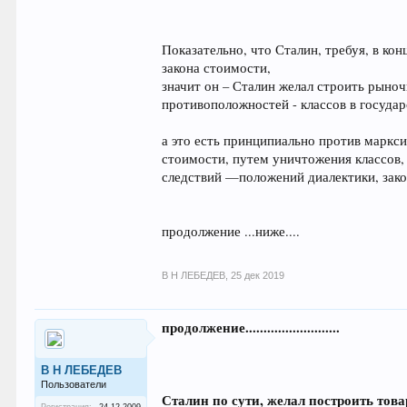
Показательно, что Сталин, требуя, в к
закона стоимости,
значит он – Сталин желал строить рыно
противоположностей - классов в госуда
а это есть принципиально против маркси
стоимости, путем уничтожения классов
следствий —положений диалектики, зак
продолжение ...ниже....
В Н ЛЕБЕДЕВ
,
25 дек 2019
продолжение..........................
В Н ЛЕБЕДЕВ
Пользователи
Сталин по сути, желал построить тов