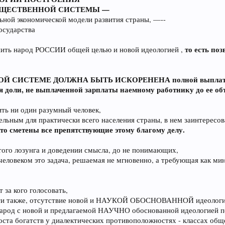
БЩЕСТВЕННОЙ СИСТЕМЫ —
льной экономической модели развития страны, —--
государства
то есть по
нить народ РОССИИ общей целью и новой идеологией ,
СИСТЕМЕ ДОЛЖНА БЫТЬ ИСКОРЕНЕНА полной выплатой объ
я доли, не выплаченной зарплаты наемному работнику до ее о
ить ни один разумный человек,
ельным для практически всего населения страны, в нем заинтересо
сто сметены все препятствующие этому благому делу.
этого лозунга и доведении смысла, до не понимающих,
 человеком это задача, решаемая не мгновенно, а требующая как м
 за кого голосовать,
ласти также, отсутствие новой и НАУКОЙ ОБОСНОВАННОЙ идеологи
 народ с новой и предлагаемой НАУЧНО обоснованной идеологие
роста богатств у диалектических противоположностях - классах об