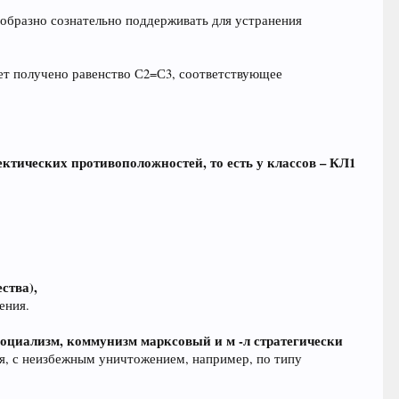
ообразно сознательно поддерживать для устранения
удет получено равенство С2=С3, соответствующее
лектических противоположностей, то есть у классов – КЛ1
ства),
ения.
социализм, коммунизм марксовый и м -л стратегически
я, с неизбежным уничтожением, например, по типу