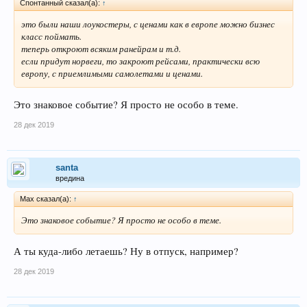
Спонтанный сказал(а):
↑
это были наши лоукостеры, с ценами как в европе можно бизнес
класс поймать.
теперь откроют всяким ранейрам и т.д.
если придут норвеги, то закроют рейсами, практически всю
европу, с приемлимыми самолетами и ценами.
Это знаковое событие? Я просто не особо в теме.
28 дек 2019
santa
вредина
Max сказал(а):
↑
Это знаковое событие? Я просто не особо в теме.
А ты куда-либо летаешь? Ну в отпуск, например?
28 дек 2019