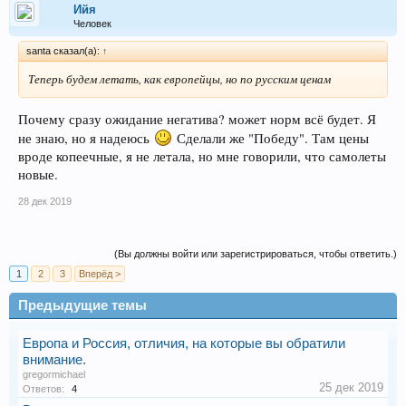
Ийя
Человек
santa сказал(а):
↑
Теперь будем летать, как европейцы, но по русским ценам
Почему сразу ожидание негатива? может норм всё будет. Я
не знаю, но я надеюсь
Сделали же "Победу". Там цены
вроде копеечные, я не летала, но мне говорили, что самолеты
новые.
28 дек 2019
(Вы должны войти или зарегистрироваться, чтобы ответить.)
1
2
3
Вперёд >
Предыдущие темы
Европа и Россия, отличия, на которые вы обратили
внимание.
gregormichael
25 дек 2019
Ответов:
4