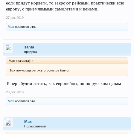
если придут норвеги, то закроют рейсами, практически всю
европу, с приемлимыми самолетами и ценами.
27 дек 2019
Max
нравится это.
santa
вредина
Max сказал(а):
↑
Так лоукостеры же и раньше были.
Теперь будем летать, как европейцы, но по русским ценам
28 дек 2019
Max
нравится это.
Max
Пользователи