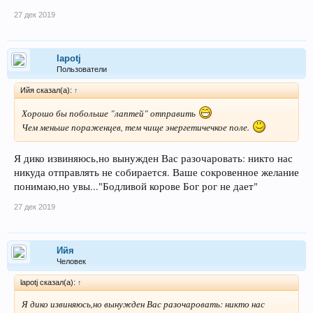
27 дек 2019
lapotj
Пользователи
Ийя сказал(а):
↑
Хорошо бы побольше "лаптей" отправить
Чем меньше пораженцев, тем чище энергетичечкое поле.
Я дико извиняюсь,но вынужден Вас разочаровать: никто нас
никуда отправлять не собирается. Ваше сокровенное желание
понимаю,но увы..."Бодливой корове Бог рог не дает"
27 дек 2019
Ийя
Человек
lapotj сказал(а):
↑
Я дико извиняюсь,но вынужден Вас разочаровать: никто нас