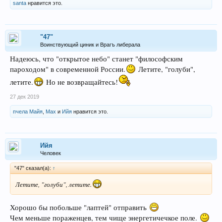
santa
нравится это.
"47"
Воинствующий циник и Врагъ либерала
Надеюсь, что "открытое небо" станет "философским
пароходом" в современной России.
Летите, "голуби",
летите.
Но не возвращайтесь!
27 дек 2019
пчела Майя
,
Max
и
Ийя
нравится это.
Ийя
Человек
"47" сказал(а):
↑
Летите, "голуби", летите.
Хорошо бы побольше "лаптей" отправить
Чем меньше пораженцев, тем чище энергетичечкое поле.