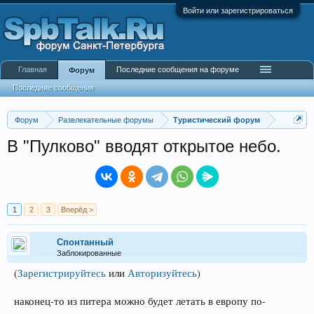
Войти или зарегистрироваться
Главная
Последние сообщения на форуме
Форум
Последние сообщения
Форум
Развлекательные форумы
Туристический форум
В "Пулково" вводят открытое небо.
1
2
3
Вперёд >
Спонтанный
Заблокированные
(
Зарегистрируйтесь
или
Авторизуйтесь
)
наконец-то из питера можно будет летать в европу по-