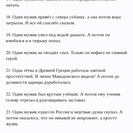
читать.
18. Один мужик привёз с севера собачку, а она потом вора
загрызла. И все ей спасибо сказали.
19. Один мужик умел под водой дышать. А потом он
влюбился и в тюрьму попал.
20. Один мужик на гвоздях спал. Только он нифига не главный
герой.
21. Одна тётка в Древней Греции работала элитной
проституткой. И лично Македонского видела! А потом до
должности царицы доработалась.
22. Один мужик был крутым учёным. А потом ему ученик
голову отрезал и разговаривать заставил.
23. Один мужик ездил по России и мертвые души скупал. А
потом оказалось, что он никакой не некромант, а просто
жулик.