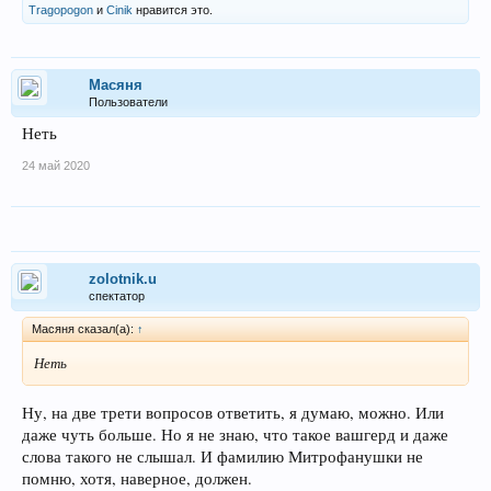
Tragopogon
и
Cinik
нравится это.
Масяня
Пользователи
Неть
24 май 2020
zolotnik.u
спектатор
Масяня сказал(а):
↑
Неть
Ну, на две трети вопросов ответить, я думаю, можно. Или
даже чуть больше. Но я не знаю, что такое вашгерд и даже
слова такого не слышал. И фамилию Митрофанушки не
помню, хотя, наверное, должен.