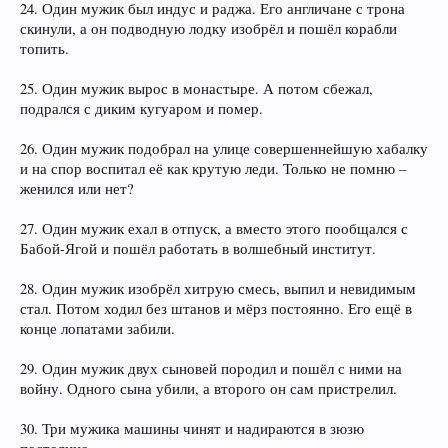
24. Один мужик был индус и раджа. Его англичане с трона
скинули, а он подводную лодку изобрёл и пошёл корабли
топить.
25. Один мужик вырос в монастыре. А потом сбежал,
подрался с диким кугуаром и помер.
26. Один мужик подобрал на улице совершеннейшую хабалку
и на спор воспитал её как крутую леди. Только не помню –
женился или нет?
27. Один мужик ехал в отпуск, а вместо этого пообщался с
Бабой-Ягой и пошёл работать в волшебный институт.
28. Один мужик изобрёл хитрую смесь, выпил и невидимым
стал. Потом ходил без штанов и мёрз постоянно. Его ещё в
конце лопатами забили.
29. Один мужик двух сыновей породил и пошёл с ними на
войну. Одного сына убили, а второго он сам пристрелил.
30. Три мужика машины чинят и надираются в зюзю