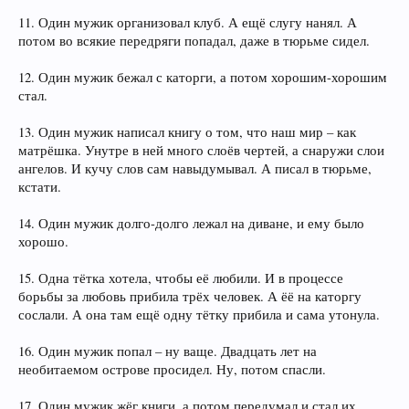
11. Один мужик организовал клуб. А ещё слугу нанял. А
потом во всякие передряги попадал, даже в тюрьме сидел.
12. Один мужик бежал с каторги, а потом хорошим-хорошим
стал.
13. Один мужик написал книгу о том, что наш мир – как
матрёшка. Унутре в ней много слоёв чертей, а снаружи слои
ангелов. И кучу слов сам навыдумывал. А писал в тюрьме,
кстати.
14. Один мужик долго-долго лежал на диване, и ему было
хорошо.
15. Одна тётка хотела, чтобы её любили. И в процессе
борьбы за любовь прибила трёх человек. А ёё на каторгу
сослали. А она там ещё одну тётку прибила и сама утонула.
16. Один мужик попал – ну ваще. Двадцать лет на
необитаемом острове просидел. Ну, потом спасли.
17. Один мужик жёг книги, а потом передумал и стал их