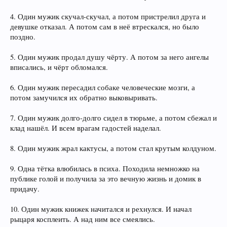
4. Один мужик скучал-скучал, а потом пристрелил друга и
девушке отказал. А потом сам в неё втрескался, но было
поздно.
5. Один мужик продал душу чёрту. А потом за него ангелы
вписались, и чёрт обломался.
6. Один мужик пересадил собаке человеческие мозги, а
потом замучился их обратно выковыривать.
7. Один мужик долго-долго сидел в тюрьме, а потом сбежал и
клад нашёл. И всем врагам гадостей наделал.
8. Один мужик жрал кактусы, а потом стал крутым колдуном.
9. Одна тётка влюбилась в психа. Походила немножко на
публике голой и получила за это вечную жизнь и домик в
придачу.
10. Один мужик книжек начитался и рехнулся. И начал
рыцаря косплеить. А над ним все смеялись.