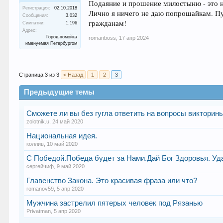
Подаяние и прошение милостыню - это
Регистрация:
02.10.2018
Лично я ничего не даю попрошайкам. Пу
Сообщения:
3.032
гражданам!
Симпатии:
1.196
Адрес:
Город-помойка
romanboss
,
17 апр 2024
именуемая Петербургом
Страница 3 из 3
< Назад
1
2
3
Предыдущие темы
Сможете ли вы без гугла ответить на вопросы викторины
zolotnik.u
,
24 май 2020
Национальная идея.
коллив
,
10 май 2020
С Победой.Победа будет за Нами.Дай Бог Здоровья. Уд
сергейчиф
,
9 май 2020
Главенство Закона. Это красивая фраза или что?
romanov59
,
5 апр 2020
Мужчина застрелил пятерых человек под Рязанью
Privatman
,
5 апр 2020