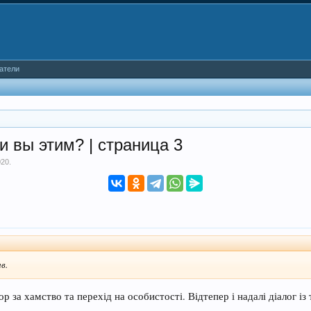
атели
 вы этим? | страница 3
020
.
в.
р за хамство та перехід на особистості. Відтепер і надалі діалог і