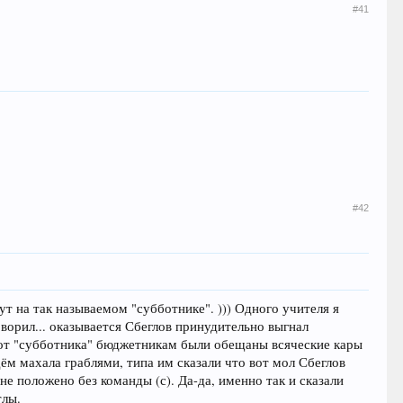
#41
#42
 на так называемом "субботнике". ))) Одного учителя я
ворил... оказывается Сбеглов принудительно выгнал
ей от "субботника" бюджетникам были обещаны всяческие кары
ём махала граблями, типа им сказали что вот мол Сбеглов
не положено без команды (с). Да-да, именно так и сказали
тлы.