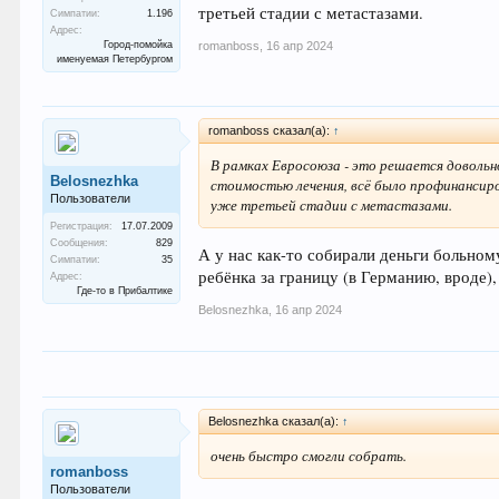
третьей стадии с метастазами.
Симпатии:
1.196
Адрес:
Город-помойка
romanboss
,
16 апр 2024
именуемая Петербургом
romanboss сказал(а):
↑
В рамках Евросоюза - это решается довольн
Belosnezhka
стоимостью лечения, всё было профинансиро
Пользователи
уже третьей стадии с метастазами.
Регистрация:
17.07.2009
Сообщения:
829
А у нас как-то собирали деньги больном
Симпатии:
35
ребёнка за границу (в Германию, вроде)
Адрес:
Где-то в Прибалтике
Belosnezhka
,
16 апр 2024
Belosnezhka сказал(а):
↑
очень быстро смогли собрать.
romanboss
Пользователи