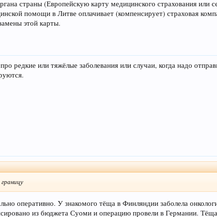
органа страны (Европейскую карту медицинского страхования или с
цинской помощи в Литве оплачивает (компенсирует) страховая ком
замены этой карты.
ро редкие или тяжёлые заболевания или случаи, когда надо отправ
руются.
а границу
ольно оперативно. У знакомого тёща в Финляндии заболела онколог
сировано из бюджета Суоми и операцию провели в Германии. Тёща 