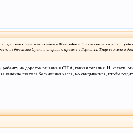
о оперативно. У знакомого тёща в Финляндии заболела онкологией и ей требо
вано из бюджета Суоми и операцию провели в Германии. Тёща выжила и даже
у ребёнку на дорогое лечение в США, генная терапия. И, кстати, оч
, за лечение платила больничная касса, но скидывались, чтобы роди