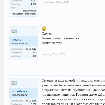
Сообщения:
3.032
romanboss
,
26 окт 2022
Симпатии:
1.196
Адрес:
Город-помойка
именуемая Петербургом
Сдулся.
Поник, обвис, скончался.
печаль
Ничтожество.
Пользователи
Регистрация:
31.12.2012
Сообщения:
491
печаль
,
26 окт 2022
Симпатии:
148
Сегодня я шёл домой и проходил мимо п
узнал - это была знакомая учительница 
бюджетный скот на "субботник", да и са
romanboss
и денежные лишения. Говорят даже забол
Пользователи
посветится на камеры и он свалит тогда 
Регистрация:
02.10.2018
представители РОНО которые стояли в с
Сообщения:
3.032