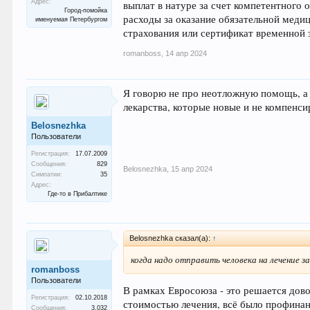
Адрес:
выплат в натуре за счет компетентного 
Город-помойка
расходы за оказание обязательной меди
именуемая Петербургом
страхования или сертификат временной 
romanboss
,
14 апр 2024
Я говорю не про неотложную помощь, а п
лекарства, которые новые и не компенси
Belosnezhka
Пользователи
Регистрация:
17.07.2009
Сообщения:
829
Belosnezhka
,
15 апр 2024
Симпатии:
35
Адрес:
Где-то в Прибалтике
Belosnezhka сказал(а):
↑
когда надо отправить человека на лечение з
romanboss
Пользователи
В рамках Евросоюза - это решается дов
Регистрация:
02.10.2018
стоимостью лечения, всё было профинан
Сообщения:
3.032