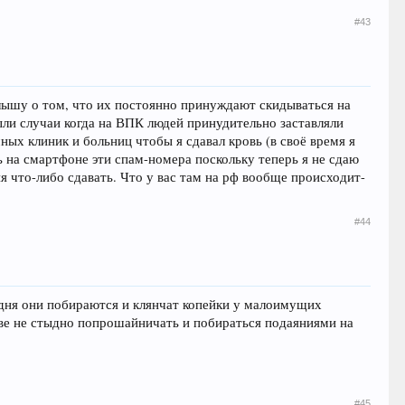
#43
слышу о том, что их постоянно принуждают скидываться на
и случаи когда на ВПК людей принудительно заставляли
ных клиник и больниц чтобы я сдавал кровь (в своё время я
ь на смартфоне эти спам-номера поскольку теперь я не сдаю
 что-либо сдавать. Что у вас там на рф вообще происходит-
#44
одня они побираются и клянчат копейки у малоимущих
зве не стыдно попрошайничать и побираться подаяниями на
#45