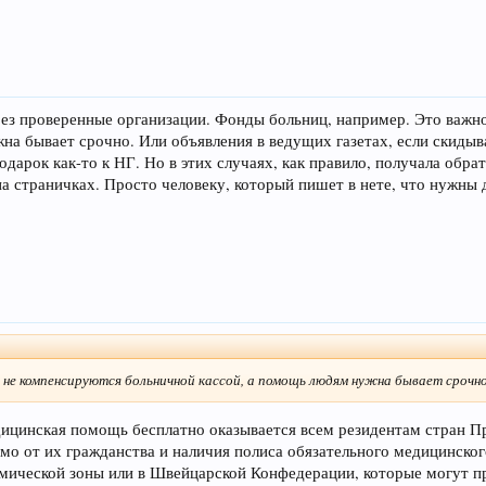
рез проверенные организации. Фонды больниц, например. Это важн
на бывает срочно. Или объявления в ведущих газетах, если скиды
арок как-то к НГ. Но в этих случаях, как правило, получала обрат
 на страничках. Просто человеку, который пишет в нете, что нужны 
не компенсируются больничной кассой, а помощь людям нужна бывает срочно
ицинская помощь бесплатно оказывается всем резидентам стран При
о от их гражданства и наличия полиса обязательного медицинског
омической зоны или в Швейцарской Конфедерации, которые могут п