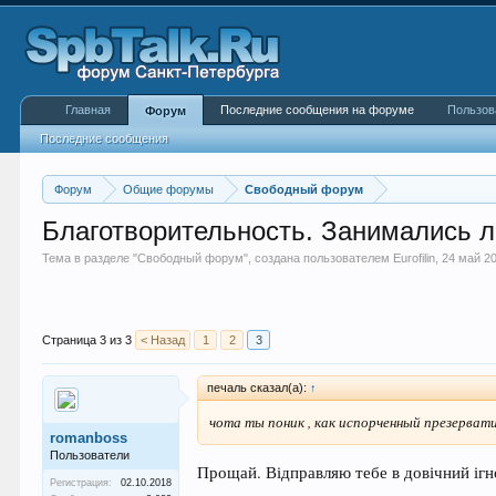
Главная
Последние сообщения на форуме
Пользов
Форум
Последние сообщения
Форум
Общие форумы
Свободный форум
Благотворительность. Занимались ли
Тема в разделе "
Свободный форум
", создана пользователем
Eurofilin
,
24 май 2
Страница 3 из 3
< Назад
1
2
3
печаль сказал(а):
↑
чота ты поник , как испорченный презервати
romanboss
Пользователи
Прощай. Відправляю тебе в довічний ігно
Регистрация:
02.10.2018