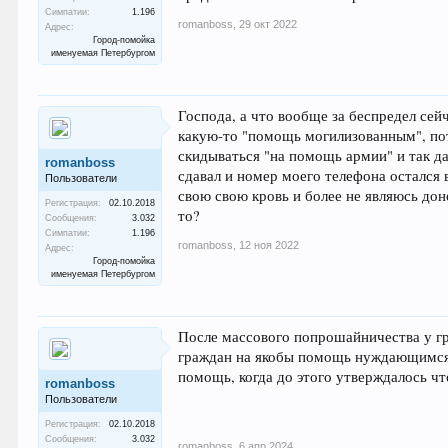
Симпатии:
1.196
romanboss
,
29 окт 2022
Адрес:
Город-помойка
именуемая Петербургом
Господа, а что вообще за беспредел сей
какую-то "помощь могилизованным", по
скидываться "на помощь армии" и так да
romanboss
сдавал и номер моего телефона остался 
Пользователи
свою свою кровь и более не являюсь до
Регистрация:
02.10.2018
то?
Сообщения:
3.032
Симпатии:
1.196
romanboss
,
12 ноя 2022
Адрес:
Город-помойка
именуемая Петербургом
После массового попрошайничества у гр
граждан на якобы помощь нуждающимся и
помощь, когда до этого утверждалось чт
romanboss
Пользователи
Регистрация:
02.10.2018
Сообщения:
3.032
romanboss
,
6 апр 2024