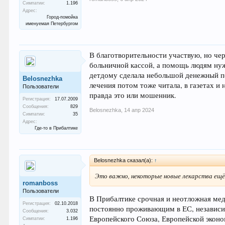
Симпатии:
1.196
Адрес:
Город-помойка
именуемая Петербургом
В благотворительности участвую, но че
больничной кассой, а помощь людям нуж
детдому сделала небольшой денежный под
Belosnezhka
лечения потом тоже читала, в газетах и
Пользователи
правда это или мошенник.
Регистрация:
17.07.2009
Сообщения:
829
Belosnezhka
,
14 апр 2024
Симпатии:
35
Адрес:
Где-то в Прибалтике
Belosnezhka сказал(а):
↑
Это важно, некоторые новые лекарства ещё 
romanboss
Пользователи
В Прибалтике срочная и неотложная мед
Регистрация:
02.10.2018
постоянно проживающим в ЕС, независим
Сообщения:
3.032
Европейского Союза, Европейской экон
Симпатии:
1.196