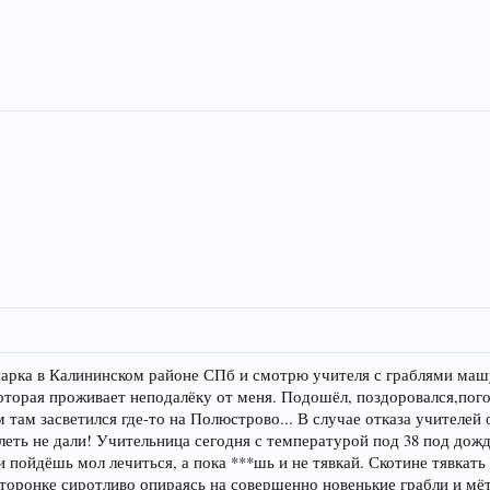
арка в Калининском районе СПб и смотрю учителя с граблями машут
которая проживает неподалёку от меня. Подошёл, поздоровался,пого
м там засветился где-то на Полюстрово... В случае отказа учител
еть не дали! Учительница сегодня с температурой под 38 под дожд
и пойдёшь мол лечиться, а пока ***шь и не тявкай. Скотине тявкать 
торонке сиротливо опираясь на совершенно новенькие грабли и мё