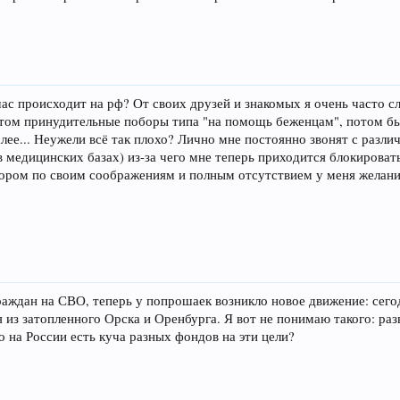
час происходит на рф? От своих друзей и знакомых я очень часто 
том принудительные поборы типа "на помощь беженцам", потом был
лее... Неужели всё так плохо? Лично мне постоянно звонят с различ
в медицинских базах) из-за чего мне теперь приходится блокироват
нором по своим соображениям и полным отсутствием у меня желания
аждан на СВО, теперь у попрошаек возникло новое движение: сег
з затопленного Орска и Оренбурга. Я вот не понимаю такого: ра
о на России есть куча разных фондов на эти цели?