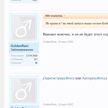
Симпатии:
7.627
Ийя сказал(а):
↑
Не права я? на этой записи выше он как-бу
Виноват конечно, и он не будет этого о
GoldenRain
,
10 июн 2020
GoldenRain
Заблокированные
Регистрация:
13.04.2020
Сообщения:
117
Симпатии:
36
(
Зарегистрируйтесь
или
Авторизуйтесь
)
GoldenRain
,
10 июн 2020