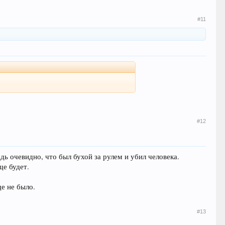
#11
#12
дь очевидно, что был бухой за рулем и убил человека.
ще будет.
ще не было.
#13