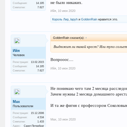
не было никаких.
Сообщения:
14.195
Симпатии:
7.627
Ийя
,
10 июн 2020
Король Лир
,
lapyh
и
GoldenRain
нравится это.
GoldenRain сказал(а):
↑
Выдюжит ли такой крест? Или тупо сольется
Ийя
Человек
Вопрооос....
Регистрация:
13.02.2015
Сообщения:
14.195
Ийя
,
10 июн 2020
Симпатии:
7.627
Не понимаю чего там 2 месяца расследов
Зачем нужны 2 месяца домашнего ареста,
Max
И та же фигня с профессором Соколовым,
Пользователи
Регистрация:
15.12.2006
Сообщения:
4.534
Max
,
10 июн 2020
Симпатии:
1.433
Адрес:
Санкт-Петербург