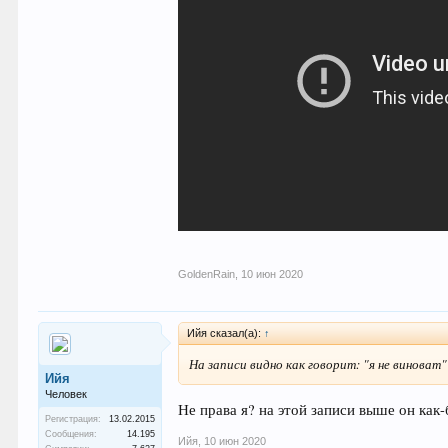
GoldenRain
,
10 июн 2020
Ийя сказал(а):
↑
На записи видно как говорит: "я не виноват"
Ийя
Человек
Не права я? на этой записи выше он как-
Регистрация:
13.02.2015
Сообщения:
14.195
Ийя
,
10 июн 2020