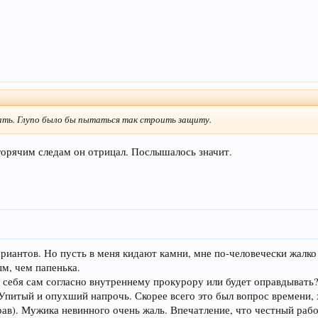
цать. Глупо было бы пытаться так строить защиту.
 горячим следам он отрицал. Послышалось значит.
вариантов. Но пусть в меня кидают камни, мне по-человечески жалк
м, чем папенька.
ли себя сам согласно внутреннему прокурору или будет оправдывать
 Упитый и опухший напрочь. Скорее всего это был вопрос времени,
рав). Мужика невинного очень жаль. Впечатление, что честный рабо