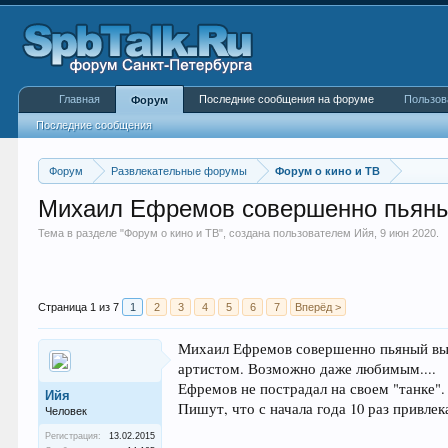
Главная
Последние сообщения на форуме
Пользов
Форум
Последние сообщения
Форум
Развлекательные форумы
Форум о кино и ТВ
Михаил Ефремов совершенно пьяный
Тема в разделе "
Форум о кино и ТВ
", создана пользователем
Ийя
,
9 июн 2020
.
Страница 1 из 7
1
2
3
4
5
6
7
Вперёд >
Михаил Ефремов совершенно пьяный выеха
артистом. Возможно даже любимым....
Ефремов не пострадал на своем "танке". Н
Ийя
Пишут, что с начала года 10 раз привле
Человек
Регистрация:
13.02.2015