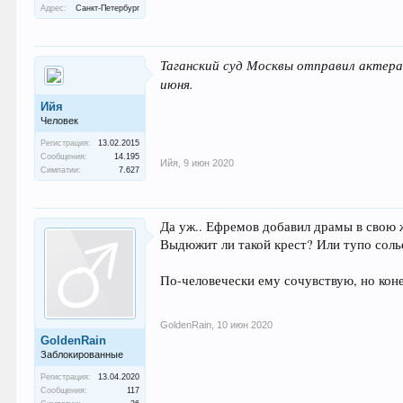
Адрес:
Санкт-Петербург
Таганский суд Москвы отправил актера
июня.
Ийя
Человек
Регистрация:
13.02.2015
Сообщения:
14.195
Ийя
,
9 июн 2020
Симпатии:
7.627
Да уж.. Ефремов добавил драмы в свою 
Выдюжит ли такой крест? Или тупо солье
По-человечески ему сочувствую, но коне
GoldenRain
,
10 июн 2020
GoldenRain
Заблокированные
Регистрация:
13.04.2020
Сообщения:
117