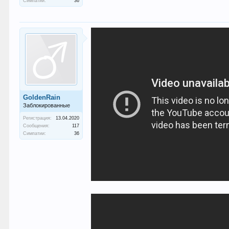
Симпатии:
36
GoldenRain
Заблокированные
Регистрация:
13.04.2020
Сообщения:
117
Симпатии:
36