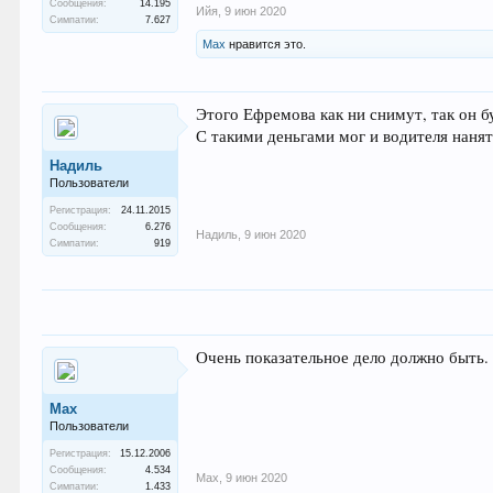
Сообщения:
14.195
Ийя
,
9 июн 2020
Симпатии:
7.627
Max
нравится это.
Этого Ефремова как ни снимут, так он б
С такими деньгами мог и водителя нанять
Надиль
Пользователи
Регистрация:
24.11.2015
Сообщения:
6.276
Надиль
,
9 июн 2020
Симпатии:
919
Очень показательное дело должно быть.
Max
Пользователи
Регистрация:
15.12.2006
Сообщения:
4.534
Max
,
9 июн 2020
Симпатии:
1.433