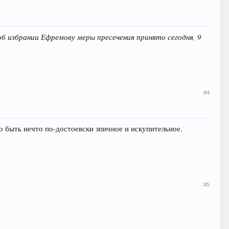
б избрании Ефремову меры пресечения принято сегодня, 9
#4
о быть нечто по-достоевски эпичное и искупительное.
#5