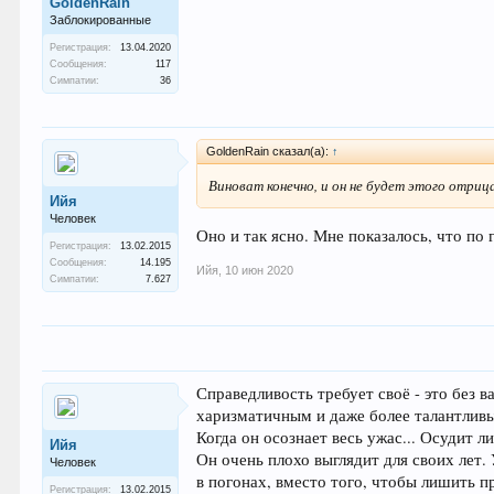
GoldenRain
Заблокированные
Регистрация:
13.04.2020
Сообщения:
117
Симпатии:
36
GoldenRain сказал(а):
↑
Виноват конечно, и он не будет этого отри
Ийя
Человек
Оно и так ясно. Мне показалось, что по
Регистрация:
13.02.2015
Сообщения:
14.195
Ийя
,
10 июн 2020
Симпатии:
7.627
Справедливость требует своё - это без 
харизматичным и даже более талантливы
Когда он осознает весь ужас... Осудит 
Ийя
Он очень плохо выглядит для своих лет.
Человек
в погонах, вместо того, чтобы лишить п
Регистрация:
13.02.2015