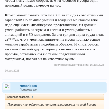
чтобы я ему помог собрать из 6-ти часового мусора один
пригодный ролик размером на час.
Кто-то может сказать, что мол 30К за три дня - это отличный
заработок! Но помимо умения и владения монтажом тебе
надо ещё иметь дизайнерское представление, ты должен
уметь работать со звуком и светом и уметь работать с
анимацией и с 3D-моделями. За эти три дня адова труда я так
за****ся, что у меня как минимум на месяц пропало всякое
желание зарабатывать подобным образом. И я повторюсь:
заказчик был мой друг которому я не мог отказать в его
просьбе, остальных бы я с таким представленным
материалом, послал бы на известные буквы.
Последнее редактирование:
16 дек 2023
16 дек 2023
romanboss
Пользователи
Adrenalin сказал(а):
↑
Путин поручил обложить налогом самозанятых по всей России