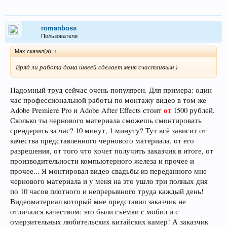
romanboss
Пользователи
Max сказал(а):
↑
Вряд ли работа дома швеей сделает меня счастливым )
Надомный труд сейчас очень популярен. Для примера: один
час профессиональной работы по монтажу видео в том же
от
Adobe Premiere Pro и Adobe After Effects стоит
1500 рублей.
Сколько ты чернового материала сможешь смонтировать
срендерить за час? 10 минут, 1 минуту? Тут всё зависит от
качества представленного чернового материала, от его
разрешения, от того что хочет получить заказчик в итоге, от
производительности компьютерного железа и прочее и
прочее... Я монтировал видео свадьбы из переданного мне
чернового материала и у меня на это ушло три полных дня
по 10 часов плотного и непрерывного труда каждый день!
Видеоматериал который мне представил заказчик не
отличался качеством: это были съёмки с мобил и с
омерзительных любительских китайских камер! А заказчик