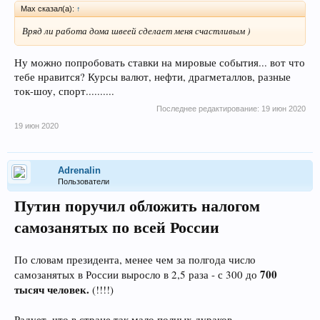
Max сказал(а):
↑
Вряд ли работа дома швеей сделает меня счастливым )
Ну можно попробовать ставки на мировые события... вот что
тебе нравится? Курсы валют, нефти, драгметаллов, разные
ток-шоу, спорт..........
Последнее редактирование:
19 июн 2020
19 июн 2020
Adrenalin
Пользователи
Путин поручил обложить налогом
самозанятых по всей России
По словам президента, менее чем за полгода число
700
самозанятых в России выросло в 2,5 раза - с 300 до
тысяч человек.
(!!!!)
Радует, что в стране так мало полных дураков.