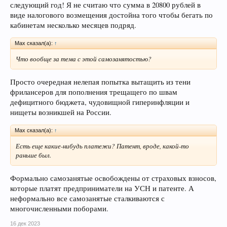
следующий год! Я не считаю что сумма в 20800 рублей в
виде налогового возмещения достойна того чтобы бегать по
кабинетам несколько месяцев подряд.
Max сказал(а):
↑
Что вообще за тема с этой самозанятостью?
Просто очередная нелепая попытка вытащить из тени
фрилансеров для пополнения трещащего по швам
дефицитного бюджета, чудовищной гиперинфляции и
нищеты возникшей на России.
Max сказал(а):
↑
Есть еще какие-нибудь платежи? Патент, вроде, какой-то
раньше был.
Формально самозанятые освобождены от страховых взносов,
которые платят предприниматели на УСН и патенте. А
неформально все самозанятые сталкиваются с
многочисленными поборами.
16 дек 2023