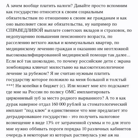
А зачем вообще платить налоги? Давайте просто вспомним
как государство относится к своим социальным
обязательствам по отношению к своим же гражданам и как
оно выполняет свои же обязательства, ну например по
СПРАВЕДЛИВОЙ выплате советских вкладов и страховок, по
недопущению повышения пенсионного возраста, по
расселению ветхого жилья и коммунальных квартир, по
медицинскому лечению граждан и оказанию им неотложной
высококвалифицированной медицинской помощи так далее...
Если всё так шоколадно, то почему российские дети с экрана
зомбоящика клянчат милостыню на высокотехнологичное
лечение за рубежом? Я не считаю нужным платить
государству которое положило на меня большой и толстый
***! Ни копейки в бюджет (с). Или может мне кто подскажет
где мне на России по полису ОМС имплантировать
циркониевый зуб за место родного вырванного? А то я как
дурак наверное отдал 160 000 рублей за стоматологический
имплант "под ключ" и единственное что мне предлагает это
деградировавшее государство - это получить налоговое
возмещение в виде 13% от затраченной суммы и то для этого
мне нужно оббивать пороги порядка 10 различных кабинетов
очередь в некоторые из которых растянулась уже аж на