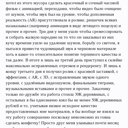
хотел из этого мусора сделать красочный и сочный часовой
фильм с анимацией, переходами, чтобы видео было очищено
от шумов, чтобы звук был на уровне, чтобы дополненная
реальность (AR) присутствовала в ролике, рюшечек всяких
назаказывал (например анимация в виде летящего поцелуя) и
прочее и прочее. Три дня у меня ушло чтобы срежессировать
и собрать жалкую пародию на то что он заказывал из них
кучу времени ушло на удаление шумов, борьбу со светом, я
пытался привести чудовищный звук в черновом материале
хоть в какое-то относительное понятие терпимого качества и
так далее. В итоге я лишь на третий день приступил к склейке
максимально исправленных отрезков и рендеренгу. И лишь к
концу третьего дня я получил ролик с красивой заставкой, с
эффектами, с AR, с 3D, с исправленным звуком одного
уровня, с удалённым видеошумом, финальными титрами,
музыкальными вставками и прочее и прочее. Заказчику
только по-дружбе эта работа стоила 30К деревянных, с
остальных я бы однозначно взял бы не менее 50К деревянных
рублей и то, учитывая низкое исходное качество
предоставленных мне материалов, я бы вообще не взялся за
эту работу совершенно поскольку невозможно из говна
сделать конфетку! Просто друг меня уламывал почти месяц