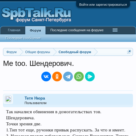
Войти или зарегистрироваться
Главная
Последние сообщения на форуме
Форум
Последние сообщения
Форум
Общие форумы
Свободный форум
Me too. Шендерович.
Тетя Нюра
Пользователи
Так началися обвинения в домогательствах тов.
Шендеровича.
Точки зрения две.
1.Тип тот еще, ручонки привык распускать. За что и имеет.
2. Началася травля либеральных. Сначала Венедиктов. Теперь