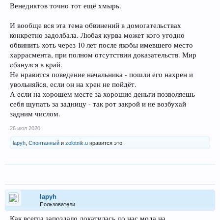
Венедиктов точно тот ещё хмырь.
И вообще вся эта тема обвинений в домогательствах
конкретно задолбала. Любая курва может кого угодно
обвинить хоть через 10 лет после якобы имевшего место
харрасмента, при полном отсутствии доказательств. Мир
eбaнулся в край.
Не нравится поведение начальника - пошли его нахрен и
увольняйся, если он на хрен не пойдёт.
А если на хорошем месте за хорошие деньги позволяешь
себя щупать за задницу - так рот закрой и не возбухай
задним числом.
26 июл 2020
lapyh
,
Спонтанный
и
zolotnik.u
нравится это.
lapyh
Пользователи
Как всегда запоздало докатилась до нас мода на