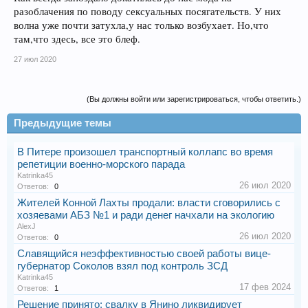
разоблачения по поводу сексуальных посягательств. У них
волна уже почти затухла,у нас только возбухает. Но,что
там,что здесь, все это блеф.
27 июл 2020
(Вы должны войти или зарегистрироваться, чтобы ответить.)
Предыдущие темы
В Питере произошел транспортный коллапс во время
репетиции военно-морского парада
Katrinka45
26 июл 2020
Ответов:
0
Жителей Конной Лахты продали: власти сговорились с
хозяевами АБЗ №1 и ради денег начхали на экологию
AlexJ
26 июл 2020
Ответов:
0
Славящийся неэффективностью своей работы вице-
губернатор Соколов взял под контроль ЗСД
Katrinka45
17 фев 2024
Ответов:
1
Решение принято: свалку в Янино ликвидирует