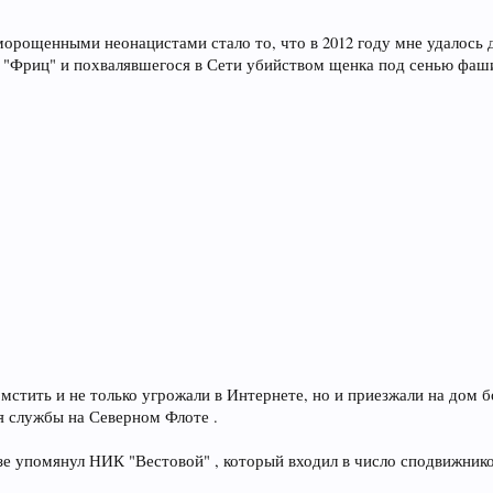
орощенными неонацистами стало то, что в 2012 году мне удалось 
 "Фриц" и похвалявшегося в Сети убийством щенка под сенью фаши
мстить и не только угрожали в Интернете, но и приезжали на дом б
я службы на Северном Флоте .
зе упомянул НИК "Вестовой" , который входил в число сподвижнико