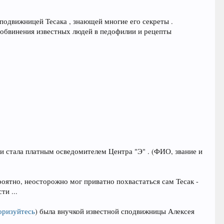
сподвижницей Тесака , знающей многие его секреты .
 обвинения известных людей в педофилии и рецепты
 и стала платным осведомителем Центра "Э" . (ФИО, звание и
оятно, неосторожно мог приватно похвастаться сам Тесак -
и ...
оризуйтесь
)
была внучкой известной сподвижницы Алексея