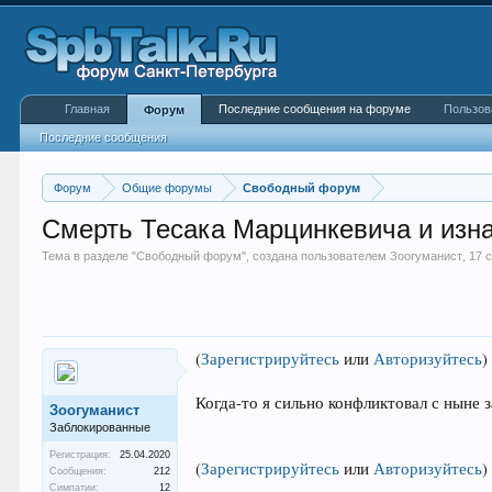
Главная
Последние сообщения на форуме
Пользов
Форум
Последние сообщения
Форум
Общие форумы
Свободный форум
Смерть Тесака Марцинкевича и изн
Тема в разделе "
Свободный форум
", создана пользователем
Зоогуманист
,
17 
(
Зарегистрируйтесь
или
Авторизуйтесь
)
Когда-то я сильно конфликтовал с ныне 
Зоогуманист
Заблокированные
Регистрация:
25.04.2020
(
Зарегистрируйтесь
или
Авторизуйтесь
)
Сообщения:
212
Симпатии:
12