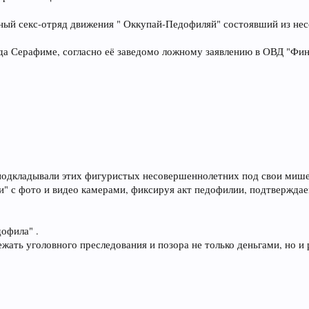
рный секс-отряд движения " Оккупай-Педофиляй" состоявший из нес
гда Серафиме, согласно её заведомо ложному заявлению в ОВД "Финля
подкладывали этих фигуристых несовершеннолетних под свои мишени
" с фото и видео камерами, фиксируя акт педофилии, подтверждае
офила" .
жать уголовного преследования и позора не только деньгами, но и