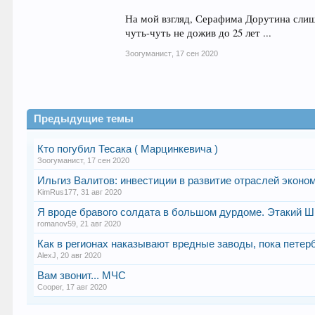
На мой взгляд, Серафима Дорутина слиш
чуть-чуть не дожив до 25 лет ...
Зоогуманист
,
17 сен 2020
Предыдущие темы
Кто погубил Тесака ( Марцинкевича )
Зоогуманист
,
17 сен 2020
Ильгиз Валитов: инвестиции в развитие отраслей эконо
KimRus177
,
31 авг 2020
Я вроде бравого солдата в большом дурдоме. Этакий Ш
romanov59
,
21 авг 2020
Как в регионах наказывают вредные заводы, пока пете
AlexJ
,
20 авг 2020
Вам звонит... МЧС
Cooper
,
17 авг 2020