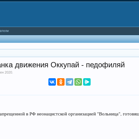
атели
анка движения Оккупай - педофиляй
сен 2020
.
запрещенной в РФ неонацистской организацией "Вольница", готовящ