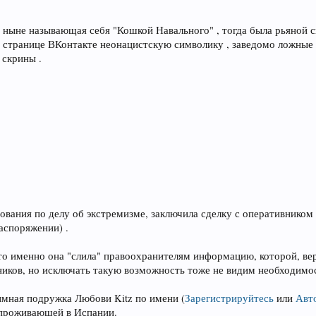
, ныне называющая себя "Кошкой Навального" , тогда была рьяной 
 странице ВКонтакте неонацистскую символику , заведомо ложные
 скрины .
ования по делу об экстремизме, заключила сделку с оперативником
аспоряжении) .
то именно она "слила" правоохранителям информацию, которой, вер
ников, но исключать такую возможность тоже не видим необходимост
тимная подружка Любови Kitz по имени
(
Зарегистрируйтесь
или
Авт
 проживающей в Испании.