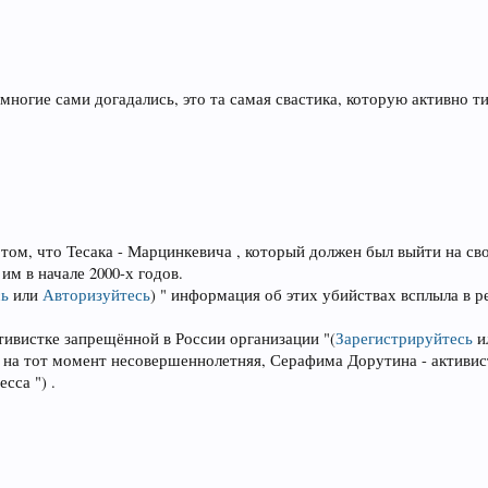
многие сами догадались, это та самая свастика, которую активно 
ом, что Тесака - Марцинкевича , который должен был выйти на сво
м в начале 2000-х годов.
сь
или
Авторизуйтесь
)
" информация об этих убийствах всплыла в ре
тивистке запрещённой в России организации "
(
Зарегистрируйтесь
и
уга, на тот момент несовершеннолетняя, Серафима Дорутина - актив
сса ") .