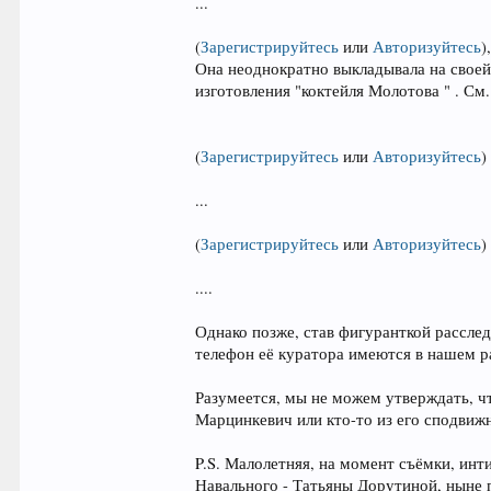
...
(
Зарегистрируйтесь
или
Авторизуйтесь
)
Она неоднократно выкладывала на своей
изготовления "коктейля Молотова " . См.
(
Зарегистрируйтесь
или
Авторизуйтесь
)
...
(
Зарегистрируйтесь
или
Авторизуйтесь
)
....
Однако позже, став фигуранткой расслед
телефон её куратора имеются в нашем р
Разумеется, мы не можем утверждать, ч
Марцинкевич или кто-то из его сподвиж
P.S. Малолетняя, на момент съёмки, ин
Навального - Татьяны Дорутиной, ныне