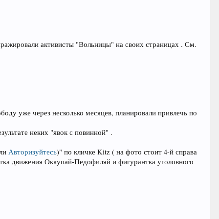
тиражировали активисты "Вольницы" на своих страницах . См.
боду уже через несколько месяцев, планировали привлечь по
зультате неких "явок с повинной" .
ли
Авторизуйтесь
)
" по кличке Kitz ( на фото стоит 4-й справа
истка движения Оккупай-Педофиляй и фигурантка уголовного