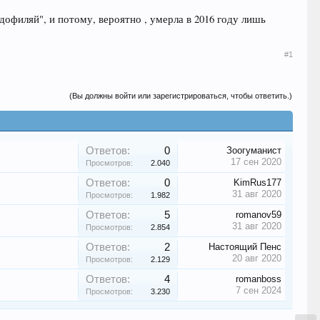
офиляй", и потому, вероятно , умерла в 2016 году лишь
#1
(Вы должны войти или зарегистрироваться, чтобы ответить.)
Ответов:
0
Зоогуманист
17 сен 2020
Просмотров:
2.040
Ответов:
0
KimRus177
31 авг 2020
Просмотров:
1.982
Ответов:
5
romanov59
31 авг 2020
Просмотров:
2.854
Ответов:
2
Настоящий Пенс
20 авг 2020
Просмотров:
2.129
Ответов:
4
romanboss
7 сен 2024
Просмотров:
3.230