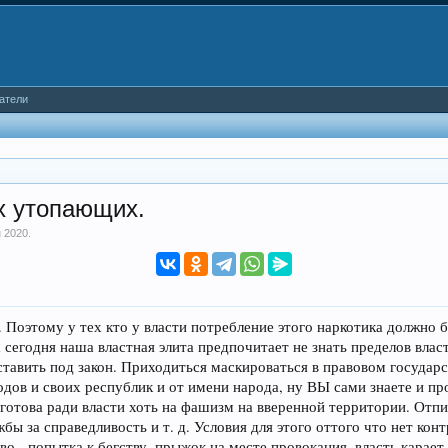
атели
х утопающих.
н 2020
.
 Поэтому у тех кто у власти потребление этого наркотика должно 
а сегодня наша властная элита предпочитает не знать пределов вла
ставить под закон. Приходиться маскироваться в правовом государ
дов и своих республик и от имени народа, ну ВЫ сами знаете и про 
 готова ради власти хоть на фашизм на вверенной территории. Отп
бы за справедливость и т. д. Условия для этого оттого что нет ко
во - попытка к бегству, прыжок на месте провокация, власть карае