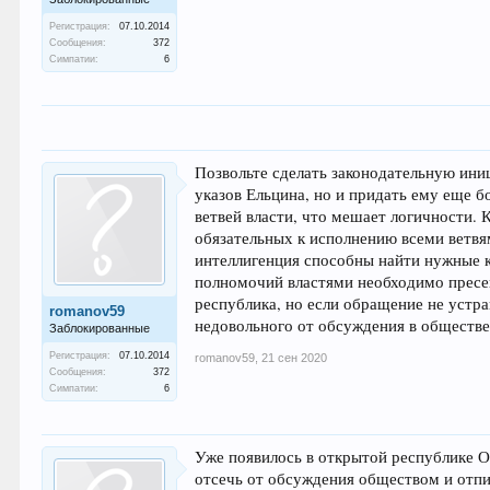
Регистрация:
07.10.2014
Сообщения:
372
Симпатии:
6
Позвольте сделать законодательную ини
указов Ельцина, но и придать ему еще б
ветвей власти, что мешает логичности.
обязательных к исполнению всеми ветвям
интеллигенция способны найти нужные к
полномочий властями необходимо пресе
республика, но если обращение не устра
romanov59
недовольного от обсуждения в обществе
Заблокированные
Регистрация:
07.10.2014
romanov59
,
21 сен 2020
Сообщения:
372
Симпатии:
6
Уже появилось в открытой республике О
отсечь от обсуждения обществом и отпи