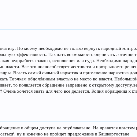
циативу. По моему необходимо не только вернуть народный контро
ольшую эффективность. Так дать возможность оценивать логичность
 Какая недоработка закона, исполнения или суда. Необходимо нар
и власти. Все это поспособствует честности и прозрачности решен
адры. Власть самый сильный наркотик и применение наркотика до
кать Торчкам обдолбанным властью не место во власти. Небольшой
ивает, то появляется обращение запрещено к открытому доступу.ве
? Очень хочется знать для чего все делается. Копия обращения к г
бращение в общем доступе не опубликовано. Не нравится властям
саться\. ну и конечно не пройдет предложение в Башкортостане.