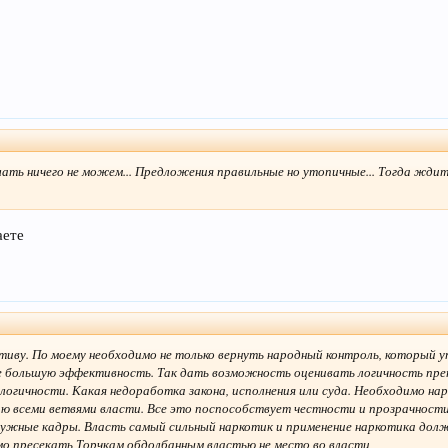
делать ничего не можем... Предложения правильные но утопичные... Тогда ждит
аете
иву. По моему необходимо не только вернуть народный контроль, который у
ще большую эффективность. Так дать возможность оценивать логичность пре
логичности. Какая недоработка закона, исполнения или суда. Необходимо н
ию всеми ветвями власти. Все это поспособствует честности и прозрачност
нужные кадры. Власть самый сильный наркотик и применение наркотика долж
о пресекать Торчкам обдолбанным властью не место во власти