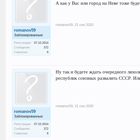
А как у Вас или город на Неве тоже буде
romanov59
,
21 сен 2020
romanov59
Заблокированные
Регистрация:
07.10.2014
Сообщения:
372
Симпатии:
6
Ну так и будете ждать очередного лихол
республик союзных развалить СССР. Или 
romanov59
,
21 сен 2020
romanov59
Заблокированные
Регистрация:
07.10.2014
Сообщения:
372
Симпатии:
6