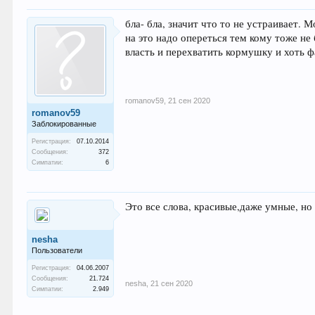
бла- бла, значит что то не устраивает.
на это надо опереться тем кому тоже не
власть и перехватить кормушку и хоть 
romanov59
,
21 сен 2020
romanov59
Заблокированные
Регистрация:
07.10.2014
Сообщения:
372
Симпатии:
6
Это все слова, красивые,даже умные, но
nesha
Пользователи
Регистрация:
04.06.2007
Сообщения:
21.724
nesha
,
21 сен 2020
Симпатии:
2.949