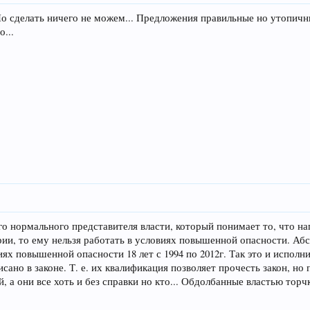
 Но сделать ничего не можем... Предложения правильные но утопичны
о...
го нормального представителя власти, который понимает то, что нап
и, то ему нельзя работать в условиях повышенной опасности. Абсо
ях повышенной опасности 18 лет с 1994 по 2012г. Так это и исполни
сано в законе. Т. е. их квалификация позволяет прочесть закон, но 
й, а они все хоть и без справки но кто... Обдолбанные властью тор