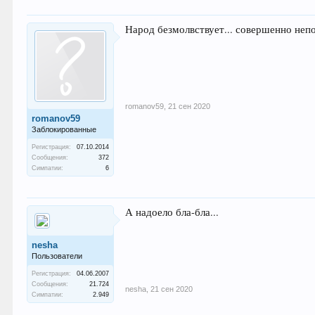
Народ безмолвствует... совершенно неп
romanov59
,
21 сен 2020
romanov59
Заблокированные
Регистрация:
07.10.2014
Сообщения:
372
Симпатии:
6
А надоело бла-бла...
nesha
Пользователи
Регистрация:
04.06.2007
Сообщения:
21.724
nesha
,
21 сен 2020
Симпатии:
2.949