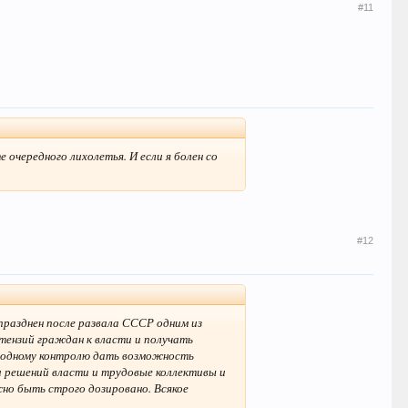
#11
е очередного лихолетья. И если я болен со
#12
празднен после развала СССР одним из
тензий граждан к власти и получать
ародному контролю дать возможность
и решений власти и трудовые коллективы и
но быть строго дозировано. Всякое