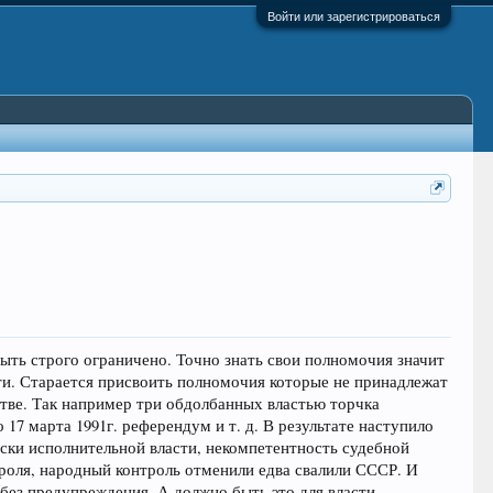
Войти или зарегистрироваться
быть строго ограничено. Точно знать свои полномочия значит
сти. Старается присвоить полномочия которые не принадлежат
стве. Так например три обдолбанных властью торчка
17 марта 1991г. референдум и т. д. В результате наступило
иски исполнительной власти, некомпетентность судебной
нтроля, народный контроль отменили едва свалили СССР. И
т без предупреждения. А должно быть это для власти.