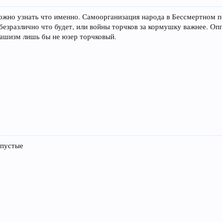
 Можно узнать что именно. Самоорганизация народа в Бессмертном по
 безразлично что будет, или войны торчков за кормушку важнее. Оп
фашизм лишь бы не юзер торчковый.
 пустые