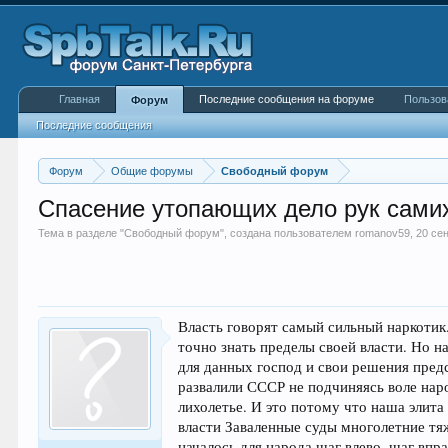
Главная
Последние сообщения на форуме
Пользов
Форум
Последние сообщения
Форум
Общие форумы
Свободный форум
Спасение утопающих дело рук сами
Тема в разделе "
Свободный форум
", создана пользователем
romanov59
,
20 се
Власть говорят самый сильный наркотик.
точно знать пределы своей власти. Но н
для данных господ и свои решения пред
развалили СССР не подчиняясь воле наро
лихолетье. И это потому что наша элита
власти Заваленные суды многолетние тяж
началось для народа шаг влево, шаг впра