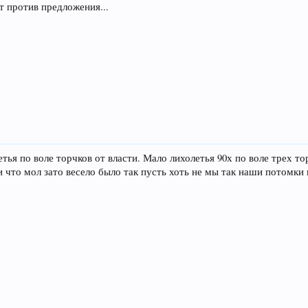
т против предложения...
етья по воле торчков от власти. Мало лихолетья 90х по воле трех
что мол зато весело было так пусть хоть не мы так наши потомки 