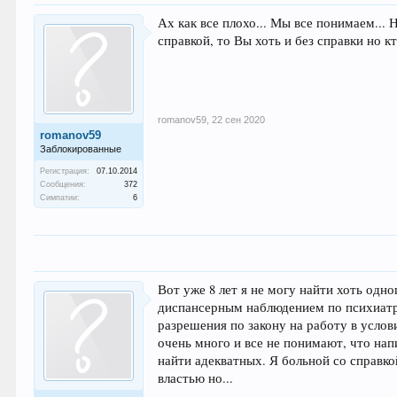
Ах как все плохо... Мы все понимаем...
справкой, то Вы хоть и без справки но кт
romanov59
,
22 сен 2020
romanov59
Заблокированные
Регистрация:
07.10.2014
Сообщения:
372
Симпатии:
6
Вот уже 8 лет я не могу найти хоть одно
диспансерным наблюдением по психиатри
разрешения по закону на работу в услови
очень много и все не понимают, что напи
найти адекватных. Я больной со справко
властью но...