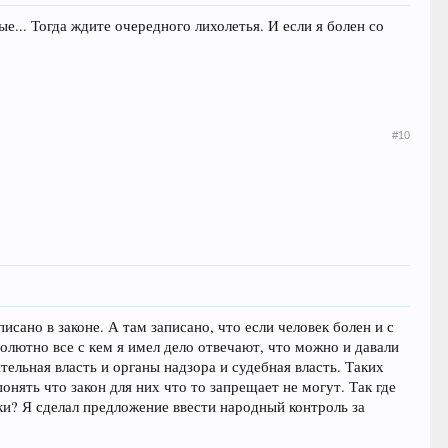
е... Тогда ждите очередного лихолетья. И если я болен со
#10
исано в законе. А там записано, что если человек болен и с
лютно все с кем я имел дело отвечают, что можно и давали
тельная власть и органы надзора и судебная власть. Таких
понять что закон для них что то запрещает не могут. Так где
чки? Я сделал предложение ввести народный контроль за