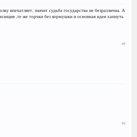
лку впечатляет, значит судьба государства не безразлична. А
позиция ,те же торчки без кормушки и основная идея хапнуть
#8
#9