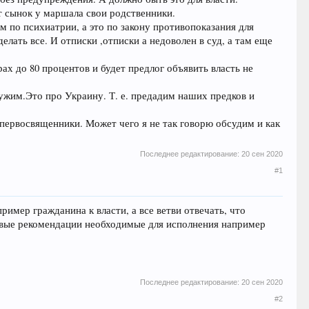
т сынок у маршала свои родственники.
м по психиатрии, а это по закону противопоказания для
ать все. И отписки ,отписки а недоволен в суд, а там еще
ах до 80 процентов и будет предлог объявить власть не
чужим.Это про Украину. Т. е. предадим наших предков и
е первосвященники. Может чего я не так говорю обсудим и как
Последнее редактирование:
20 сен 2020
#1
имер гражданина к власти, а все ветви отвечать, что
ровые рекомендации необходимые для исполнения например
Последнее редактирование:
20 сен 2020
#2