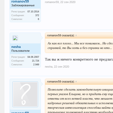
romanov59
romanov59
,
22 сен 2020
Заблокированные
Регистрация:
07.10.2014
Сообщения:
372
Симпатии:
6
romanov59 сказал(а):
↑
Ах как все плохо... Мы все понимаем... Но с
nesha
справкой, то Вы хоть и без справки но кто...
Пользователи
Регистрация:
04.06.2007
Так вы ж ничего конкретного не предлаг
Сообщения:
21.724
Симпатии:
2.949
nesha
,
22 сен 2020
romanov59 сказал(а):
↑
Позвольте сделать законодательную инициат
первых указов Ельцина, но и придать ему е
ответы от всех ветвей власти, что мешает 
кадровых решений обязательных к исполнен
творческая интеллигенция способны найти 
превышение полномочий властями необходим