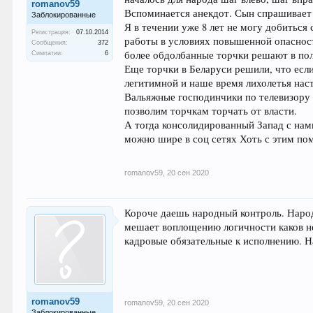
romanov59
Вспоминается анекдот. Сын спрашивает 
Заблокированные
Я в течении уже 8 лет не могу добиться
Регистрация:
07.10.2014
работы в условиях повышенной опасности
Сообщения:
372
более обдолбанные торчки решают в пол
Симпатии:
6
Еще торчки в Беларуси решили, что если
легитимной и наше время лихолетья наст
Вальяжные господинчики по телевизору н
позволим торчкам торчать от власти.
А тогда консолидированный Запад с нами
можно шире в соц сетях Хоть с этим пом
romanov59
,
20 сен 2020
Короче даешь народный контроль. Народ
мешает воплощению логичности каков не
кадровые обязательные к исполнению. Н
romanov59
romanov59
,
20 сен 2020
Заблокированные