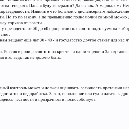
отца генерала. Папа я буду генералом? Да сынок. А маршалом? Не
 справедливости. Извините что больной с диспансерным наблюдение
. Но то по закону, а по превышению полномочий со мной можно дел
ьзу торчков от власти.
 у президента от 50 до 60 процентов голосов то подтасуем на выбор
анет.
ам вещают еще лет 30 - 40 - и государство другое станет для нас 
. Россия в роли распятого на кресте , а наши торчки и Запад таки
огите, ведь так не должно быть...
ный контроль может и должен оценивать логичность претензии напр
достаток и недоработка. Закон, исполнение или суд и давать кад
адеюсь честности и прозрачности поспособствует.