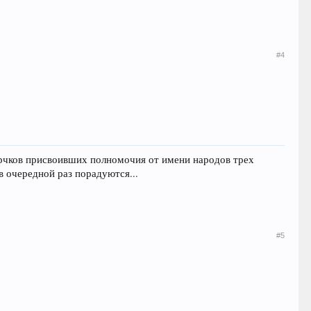
#4
 торчков присвоивших полномочия от имени народов трех
в очередной раз порадуются...
#5