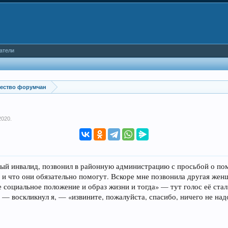
атели
ество форумчан
2020
.
дный инвалид, позвонил в районную администрацию с просьбой о по
, и что они обязательно помогут. Вскоре мне позвонила другая же
е социальное положение и образ жизни и тогда» — тут голос её ст
— воскликнул я, — «извините, пожалуйста, спасибо, ничего не надо