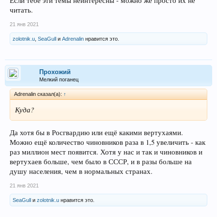
Если тебе эти темы неинтересны - можно же просто их не
читать.
21 янв 2021
zolotnik.u
,
SeaGull
и
Adrenalin
нравится это.
Прохожий
Мелкий поганец
Adrenalin сказал(а):
↑
Куда?
Да хотя бы в Росгвардию или ещё какими вертухаями.
Можно ещё количество чиновников раза в 1,5 увеличить - как
раз миллион мест появится. Хотя у нас и так и чиновников и
вертухаев больше, чем было в СССР, и в разы больше на
душу населения, чем в нормальных странах.
21 янв 2021
SeaGull
и
zolotnik.u
нравится это.