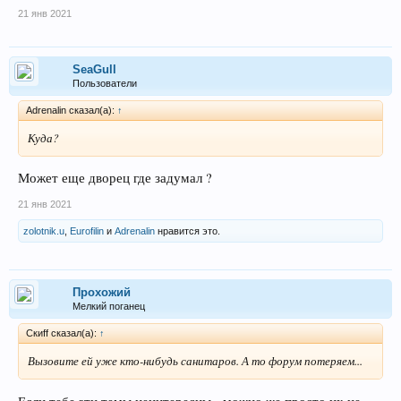
21 янв 2021
SeaGull
Пользователи
Adrenalin сказал(а):
↑
Куда?
Может еще дворец где задумал ?
21 янв 2021
zolotnik.u
,
Eurofilin
и
Adrenalin
нравится это.
Прохожий
Мелкий поганец
Скиff сказал(а):
↑
Вызовите ей уже кто-нибудь санитаров. А то форум потеряем...