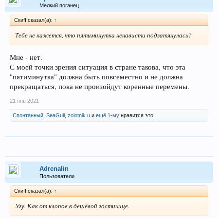
Мелкий поганец
Скиff сказал(а):
↑
Тебе не кажется, что пятиминутка ненависти подзатянулась?
Мне - нет.
С моей точки зрения ситуация в стране такова, что эта
"пятиминутка" должна быть повсеместно и не должна
прекращаться, пока не произойдут коренные перемены.
21 янв 2021
Спонтанный
,
SeaGull
,
zolotnik.u
и
ещё 1-му
нравится это.
Adrenalin
Пользователи
Скиff сказал(а):
↑
Угу. Как от клопов в дешёвой гостинице.