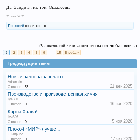
Да. Зайди в тик-ток. Ошалеешь
21 янв 2021
Прохожий
нравится это.
(Вы должны войти или зарегистрироваться, чтобы ответить.)
1
2
3
4
5
6
→
15
Вперёд >
Предыдущие темы
Новый налог на зарплаты
Adrenalin
21 дек 2025
Ответов:
55
Производство и производственная химия
ilya307
16 ноя 2020
Ответов:
0
Карты Халва!
ilya307
5 ноя 2020
Ответов:
0
Плохой «МИР» лучше…
С.Мирнов
17 окт 2020
Ответов:
0