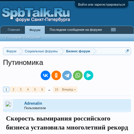
Войти или зарегистрироваться
Главная
Последние сообщения на форуме
Форум
Последние сообщения
Форум
Социальные форумы
Бизнес форум
Путиномика
1
2
3
4
5
6
→
15
Вперёд >
Adrenalin
Пользователи
Скорость вымирания российского
бизнеса установила многолетний рекорд