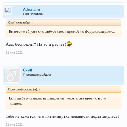
Adrenalin
Пользователи
Скиff сказал(а):
↑
Вызовите ей уже кто-нибудь санитаров. А то форум потеряем...
Ааа, беспокоит? На то и расчёт!
21 янв 2021
Скиff
#президентмойдруг
Прохожий сказал(а):
↑
Если тебе эти темы неинтересны - можно же просто их не
читать.
Тебе не кажется, что пятиминутка ненависти подзатянулась?
21 янв 2021