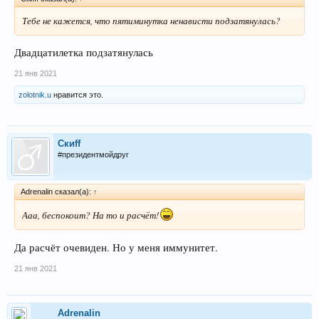
Тебе не кажется, что пятиминутка ненависти подзатянулась?
Двадцатилетка подзатянулась
21 янв 2021
zolotnik.u
нравится это.
Скиff
#президентмойдруг
Adrenalin сказал(а):
↑
Ааа, беспокоит? На то и расчёт!
Да расчёт очевиден. Но у меня иммунитет.
21 янв 2021
Adrenalin