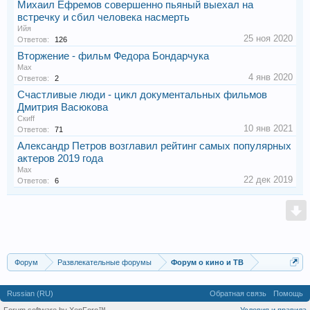
Михаил Ефремов совершенно пьяный выехал на
встречку и сбил человека насмерть
Ийя
25 ноя 2020
Ответов:
126
Вторжение - фильм Федора Бондарчука
Max
4 янв 2020
Ответов:
2
Счастливые люди - цикл документальных фильмов
Дмитрия Васюкова
Скиff
10 янв 2021
Ответов:
71
Александр Петров возглавил рейтинг самых популярных
актеров 2019 года
Max
22 дек 2019
Ответов:
6
Форум
Развлекательные форумы
Форум о кино и ТВ
Russian (RU)
Обратная связь
Помощь