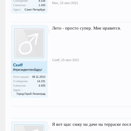
Сообщения:
4.534
Max
,
15 июл 2021
Симпатии:
1.433
Адрес:
Санкт-Петербург
Лето - просто супер. Мне нравится.
Скиff
,
15 июл 2021
Скиff
#президентмойдруг
Регистрация:
09.11.2013
Сообщения:
14.231
Симпатии:
4.935
Адрес:
Город-Герой Ленинград
Я вот щас сижу на даче на терраске пос