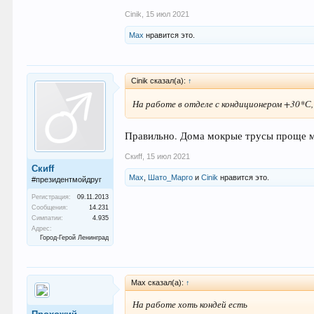
Cinik
,
15 июл 2021
Max
нравится это.
Cinik сказал(а):
↑
На работе в отделе с кондиционером +30*С, 
Правильно. Дома мокрые трусы проще м
Скиff
,
15 июл 2021
Скиff
Max
,
Шато_Марго
и
Cinik
нравится это.
#президентмойдруг
Регистрация:
09.11.2013
Сообщения:
14.231
Симпатии:
4.935
Адрес:
Город-Герой Ленинград
Max сказал(а):
↑
На работе хоть кондей есть