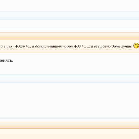
а в цеху +32+*С, а дома с вентилятором +35*С ... а все равно дома лучше
енять.