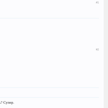
#1
#2
ь? Супер.