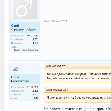
Скиff
,
15 июл 2021
Скиff
#президентмойдруг
Регистрация:
09.11.2013
Сообщения:
14.231
Симпатии:
4.935
Адрес:
Город-Герой Ленинград
Max сказал(а):
↑
Ночью просыпаюсь мокрый. Сейчас за компо
Cinik
На работе хоть кондей есть, а так заметил
Пользователи
Регистрация:
01.10.2008
Скиff сказал(а):
↑
Сообщения:
15.695
Симпатии:
2.747
Я вот щас сижу на даче на терраске после л
Адрес:
S-Pb
На работе в отделе с кондиционером +30*