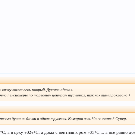
м сижу тоже весь мокрый. Духота адская.
, что пенсионеры по торговым центрам тусуются, так как там прохладно )
етнего душа из бочки в одних труселях. Комаров нет. Чо не жить? Супер.
С, а в цеху +32+*С, а дома с вентилятором +35*С ... а все равно 