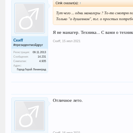
Cinik сказал(а):
↑
Тут чего ... одни манагеры ? То-то смотрю по
Только "о душевном", т.е. о простых потре
Я не манагер. Техника... С вами о техни
Скиff
Скиff
,
15 июл 2021
#президентмойдруг
Регистрация:
09.11.2013
Сообщения:
14.231
Симпатии:
4.935
Адрес:
Город-Герой Ленинград
Отличное лето.
Скиff
,
16 июл 2021