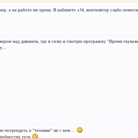
ер, а на работе ни хрена. В кабинете +34, вентилятор слабо помог
нером над диваном, где я сплю и смотрю программу "Время скукожит"
у...
ю потрендеть о "технике" не с кем ...
требностях тела