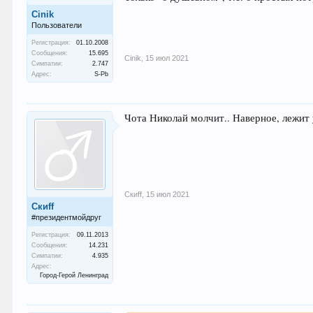
Cinik
Пользователи
Регистрация:
01.10.2008
Сообщения:
15.695
Cinik
,
15 июл 2021
Симпатии:
2.747
Адрес:
S-Pb
Чота Николай молчит.. Наверное, лежи
Скиff
,
15 июл 2021
Скиff
#президентмойдруг
Регистрация:
09.11.2013
Сообщения:
14.231
Симпатии:
4.935
Адрес:
Город-Герой Ленинград