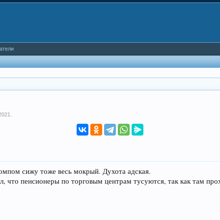
атели
2021
.
омпом сижу тоже весь мокрый. Духота адская.
тил, что пенсионеры по торговым центрам тусуются, так как там про