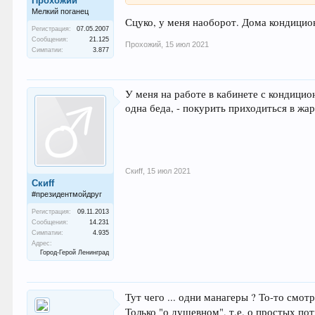
Прохожий
Мелкий поганец
Сцуко, у меня наоборот. Дома кондицион
Регистрация:
07.05.2007
Сообщения:
21.125
Прохожий
,
15 июл 2021
Симпатии:
3.877
У меня на работе в кабинете с кондицио
одна беда, - покурить приходиться в жар
Скиff
,
15 июл 2021
Скиff
#президентмойдруг
Регистрация:
09.11.2013
Сообщения:
14.231
Симпатии:
4.935
Адрес:
Город-Герой Ленинград
Тут чего ... одни манагеры ? То-то смотр
Только "о душевном", т.е. о простых по