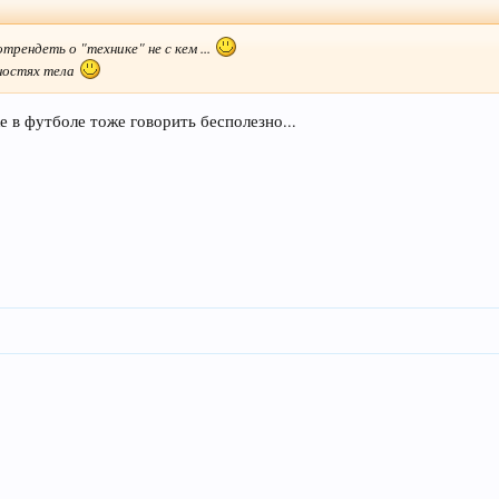
трендеть о "технике" не с кем ...
бностях тела
ке в футболе тоже говорить бесполезно...