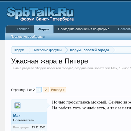
Главная
Последние сообщения на форуме
Пользов
Форум
Последние сообщения
Форум
Питерские форумы
Форум новостей города
Ужасная жара в Питере
Тема в разделе "
Форум новостей города
", создана пользователем
Max
,
15 июл 
Страница 1 из 2
1
2
Вперёд >
Ночью просыпаюсь мокрый. Сейчас за к
На работе хоть кондей есть, а так заме
Max
Пользователи
Регистрация:
15.12.2006