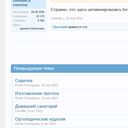
zolotnik.u
спектатор
Странно, что здесь активизировались бо
Регистрация:
08.08.2009
Сообщения:
20.170
zolotnik.u
,
28 янв 2022
Симпатии:
8.360
Адрес:
Прохожий
нравится это.
деревня Малиновка
Предыдущие темы
Сиделка
Юлия Гончарова
,
15 ноя 2021
Изготавление протеза
Юлия Гончарова
,
12 ноя 2021
Домашний санаторий
Eurofilin
,
8 окт 2021
Ортопедические изделия
Юлия Гончарова
,
6 окт 2021