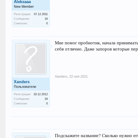
Aleksaaa
New Member
Регистрация:
07.12.2011
Сообщения:
16
Симпатии:
0
Мне помог пробиотик, начала принимать 
себя отлично. Даже запоров которые пе
Xanders
,
22 ноя 2021
Xanders
Пользователи
Регистрация:
19.12.2012
Сообщения:
34
Симпатии:
0
Подскажите название? Сколько нужно его