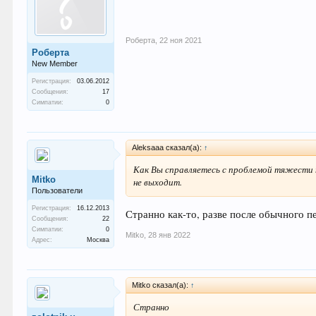
Роберта
,
22 ноя 2021
Роберта
New Member
Регистрация:
03.06.2012
Сообщения:
17
Симпатии:
0
Aleksaaa сказал(а):
↑
Как Вы справляетесь с проблемой тяжести п
Mitko
не выходит.
Пользователи
Регистрация:
16.12.2013
Странно как-то, разве после обычного 
Сообщения:
22
Симпатии:
0
Mitko
,
28 янв 2022
Адрес:
Москва
Mitko сказал(а):
↑
Странно