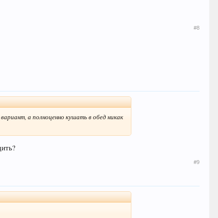
#8
вариант, а полноценно кушать в обед никак
дить?
#9