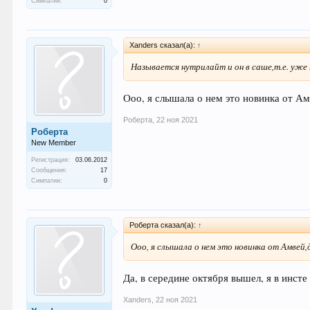
Симпатии:
0
Xanders сказал(а):
↑
Называется нутрилайт и он в саше,т.е. уже 
Ооо, я слышала о нем это новинка от Ам
Роберта
,
22 ноя 2021
Роберта
New Member
Регистрация:
03.06.2012
Сообщения:
17
Симпатии:
0
Роберта сказал(а):
↑
Ооо, я слышала о нем это новинка от Амвей,
Да, в середине октября вышел, я в инсте
Xanders
,
22 ноя 2021