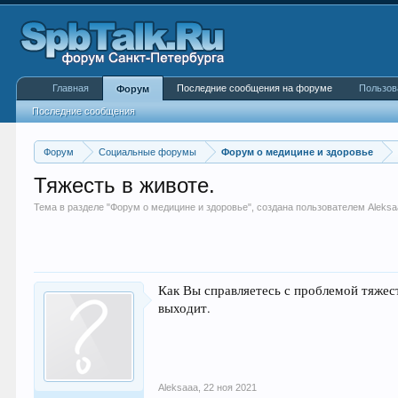
Главная
Последние сообщения на форуме
Пользов
Форум
Последние сообщения
Форум
Социальные форумы
Форум о медицине и здоровье
Тяжесть в животе.
Тема в разделе "
Форум о медицине и здоровье
", создана пользователем
Aleks
Как Вы справляетесь с проблемой тяжест
выходит.
Aleksaaa
,
22 ноя 2021