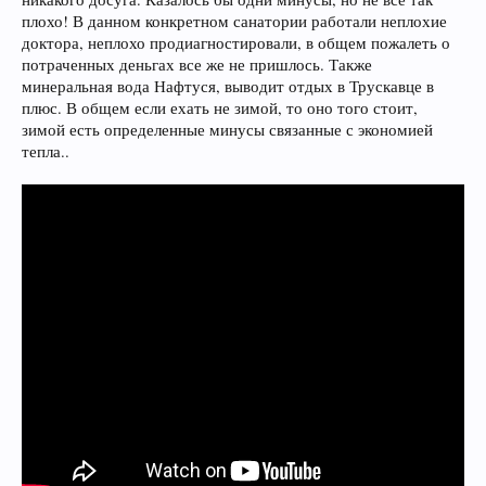
плохо! В данном конкретном санатории работали неплохие
доктора, неплохо продиагностировали, в общем пожалеть о
потраченных деньгах все же не пришлось. Также
минеральная вода Нафтуся, выводит отдых в Трускавце в
плюс. В общем если ехать не зимой, то оно того стоит,
зимой есть определенные минусы связанные с экономией
тепла..