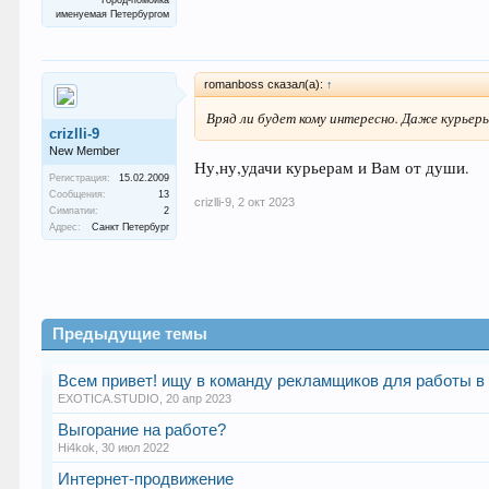
Город-помойка
именуемая Петербургом
romanboss сказал(а):
↑
Вряд ли будет кому интересно. Даже курьер
crizlli-9
New Member
Ну,ну,удачи курьерам и Вам от души.
Регистрация:
15.02.2009
Сообщения:
13
crizlli-9
,
2 окт 2023
Симпатии:
2
Адрес:
Санкт Петербург
Предыдущие темы
Всем привет! ищу в команду рекламщиков для работы в 
EXOTICA.STUDIO
,
20 апр 2023
Выгорание на работе?
Hi4kok
,
30 июл 2022
Интернет-продвижение