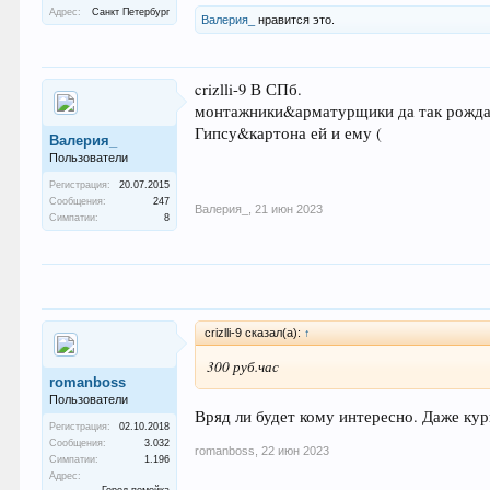
Адрес:
Санкт Петербург
Валерия_
нравится это.
crizlli-9 В СПб.
монтажники&арматурщики да так рождае
Гипсу&картона ей и ему (
Валерия_
Пользователи
Регистрация:
20.07.2015
Сообщения:
247
Валерия_
,
21 июн 2023
Симпатии:
8
crizlli-9 сказал(а):
↑
300 руб.час
romanboss
Пользователи
Вряд ли будет кому интересно. Даже ку
Регистрация:
02.10.2018
Сообщения:
3.032
romanboss
,
22 июн 2023
Симпатии:
1.196
Адрес: