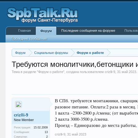
Главная
Последние сообщения на форуме
Пользов
Форум
Последние сообщения
Форум
Социальные форумы
Форум о работе
Требуются монолитчики,бетонщики и 
Тема в разделе "
Форум о работе
", создана пользователем
crizlli-9
,
31 май 2023
.
В СПб. требуются монтажники, сварщики
разовое питание. Оплата:2 раза в месяц
1 вахта –2300-2800 р./смена; (от вырабо
crizlli-9
2 вахта 3000-3500 р./смена.
New Member
Проезд – Единоразово до места работы, 
Регистрация:
15.02.2009
Сообщения:
13
crizlli-9
,
31 май 2023
Симпатии:
2