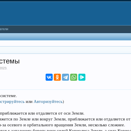
атели
истемы
 2023
.
 системе.
истрируйтесь
или
Авторизуйтесь
)
 приближается или отдаляется от оси Земли.
вижется по Земле или вокруг Земли, приближается или отдаляется от
-за осевого и орбитального вращения Земли, несколько сложнее.
тся к западному берегу реки силой Кориолиса Земли, а сила Корио