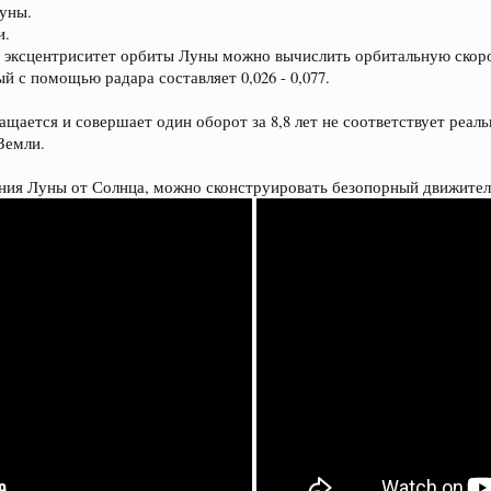
Луны.
и.
а эксцентриситет орбиты Луны можно вычислить орбитальную скор
 с помощью радара составляет 0,026 - 0,077.
щается и совершает один оборот за 8,8 лет не соответствует реаль
Земли.
ения Луны от Солнца, можно сконструировать безопорный движител