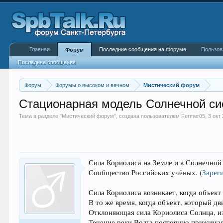
Главная
Последние сообщения на форуме
Пользов
Форум
Последние сообщения
Форум
Форумы о высоком и вечном
Мистический форум
Стационарная модель Солнечной с
Тема в разделе "
Мистический форум
", создана пользователем
Fermer05
,
3 окт
Сила Кориолиса на Земле и в Солнечной
Сообщество Российских учёных.
(
Зарег
Сила Кориолиса возникает, когда объект
В то же время, когда объект, который д
Отклоняющая сила Кориолиса Солнца, из
Течение реки Волга постоянно прижимае