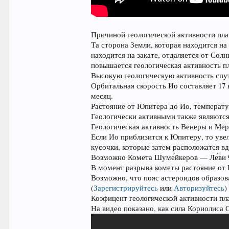
Причиной геологической активности пла
Та сторона Земли, которая находится на
находится на закате, отдаляется от Сол
повышается геологическая активность п
Высокую геологическую активность спут
Орбитальная скорость Ио составляет 17 к
месяц.
Растояние от Юпитера до Ио, температу
Геологически активными также являются
Геологическая активность Венеры и Мер
Если Ио приблизится к Юпитеру, то уве
кусочки, которые затем расположатся вд
Возможно Комета Шуме́йкеров — Ле́ви 9
В момент разрыва кометы растояние от Ю
Возможно, что пояс астероидов образов
(
Зарегистрируйтесь
или
Авторизуйтесь
)
Коэфицент геологической активности пла
На видео показано, как сила Кориолиса