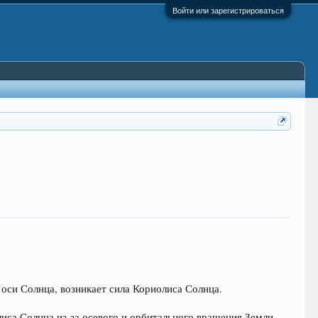
Войти или зарегистрироваться
 оси Солнца, возникает сила Кориолиса Солнца.
лиса Солнца из-за осевого и орбитального вращения Земли