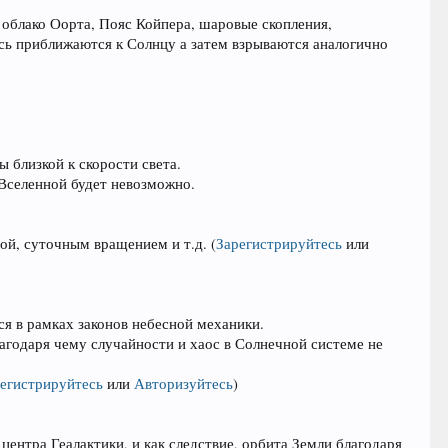
 облако Оорта, Пояс Койпера, шаровые скопления,
ясь приближаются к Солнцу а затем взрываются аналогично
ы близкой к скорости света.
 Вселенной будет невозможно.
рой, суточным вращением и т.д.
(
Зарегистрируйтесь
или
ся в рамках законов небесной механики.
агодаря чему случайности и хаос в Солнечной системе не
егистрируйтесь
или
Авторизуйтесь
)
центра Геалактики, и как следствие, орбита Земли благодаря