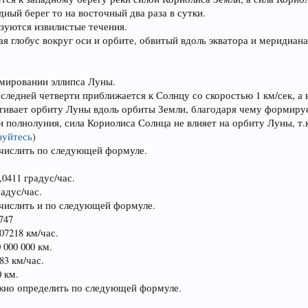
дный берег то на восточный два раза в сутки.
азуются извилистые течения.
ая глобус вокруг оси и орбите, обвитый вдоль экватора и меридиан
рмировании эллипса Луны.
оследней четверти приближается к Солнцу со скоростью 1 км/сек, а 
тягивает орбиту Луны вдоль орбиты Земли, благодаря чему формиру
и полнолуния, сила Кориолиса Солнца не влияет на орбиту Луны, т.к
зуйтесь
)
числить по следующей формуле.
,0411 градус/час.
радус/час.
числить и по следующей формуле.
0747
07218 км/час.
 000 000 км.
83 км/час.
0 км.
жно определить по следующей формуле.