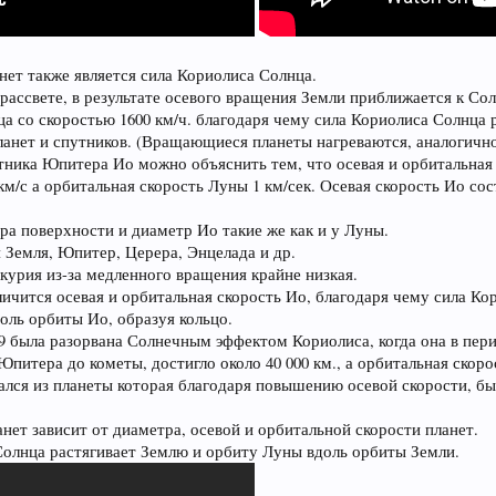
нет также является сила Кориолиса Солнца.
 рассвете, в результате осевого вращения Земли приближается к Сол
нца со скоростью 1600 км/ч. благодаря чему сила Кориолиса Солнца 
ланет и спутников. (Вращающиеся планеты нагреваются, аналогичн
ника Юпитера Ио можно объяснить тем, что осевая и орбитальная 
м/с а орбитальная скорость Луны 1 км/сек. Осевая скорость Ио сост
ра поверхности и диаметр Ио такие же как и у Луны.
 Земля, Юпитер, Церера, Энцелада и др.
курия из-за медленного вращения крайне низкая.
личится осевая и орбитальная скорость Ио, благодаря чему сила К
оль орбиты Ио, образуя кольцо.
 была разорвана Солнечным эффектом Кориолиса, когда она в пер
питера до кометы, достигло около 40 000 км., а орбитальная скоро
ался из планеты которая благодаря повышению осевой скорости, бы
нет зависит от диаметра, осевой и орбитальной скорости планет.
 Солнца растягивает Землю и орбиту Луны вдоль орбиты Земли.