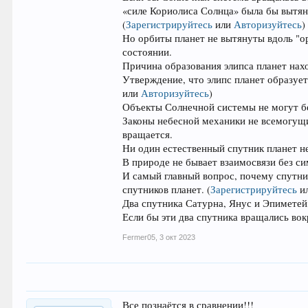
«силе Кориолиса Солнца» была бы вытян
(
Зарегистрируйтесь
или
Авторизуйтесь
)
Но орбиты планет не вытянуты вдоль "ор
состоянии.
Причина образования элипса планет наход
Утверждение, что элипс планет образуе
или
Авторизуйтесь
)
Объекты Солнечной системы не могут б
Законы небесной механики не всемогущи
вращается.
Ни один естественный спутник планет не
В природе не бывает взаимосвязи без си
И самый главный вопрос, почему спутни
спутников планет.
(
Зарегистрируйтесь
и
Два спутника Сатурна, Янус и Эпиметей,
Если бы эти два спутника вращались во
Fermer05
,
3 окт 2023
Все познаётся в сравнении!!!