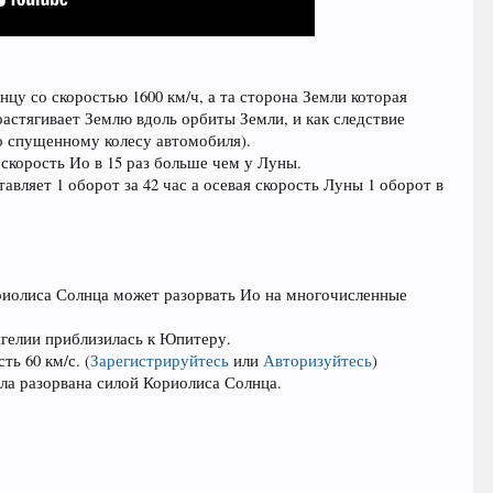
нцу со скоростью 1600 км/ч, а та сторона Земли которая
растягивает Землю вдоль орбиты Земли, и как следствие
о спущенному колесу автомобиля).
скорость Ио в 15 раз больше чем у Луны.
авляет 1 оборот за 42 час а осевая скорость Луны 1 оборот в
ориолиса Солнца может разорвать Ио на многочисленные
игелии приблизилась к Юпитеру.
сть 60 км/с.
(
Зарегистрируйтесь
или
Авторизуйтесь
)
ла разорвана силой Кориолиса Солнца.