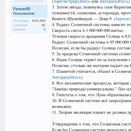
(
Зарегистрируйтесь
или
Авторизуйтесь
)
3. Затем звёзда, повинуясь силе Корио
Fermer05
туманности, галактики, астероиды, про
Пользователи
Комете Шумейкеров — Леви 9.
(
Зарегис
Регистрация:
18.01.2016
4. Радиус Солнечной системы зависит от
Сообщения:
111
Скорость света ≈ 1 000 000 000 км/час.
Симпатии:
6
Угловая скорость вращения Солнца ≈ 0,01
Радиус Солнечной системы ≈ 95 000 000 
Полагаю, если бы радиус Солнца составл
5. За пределы Солнечной системы солне
6. Наше Солнце теряет из-за излучения с
Полагаю, столько же материи падает на 
7. Планетой считается, объект в Солне
Авторизуйтесь
)
8. Все механические процессы, которые 
"Законы природы универсальны." Лао-цз
9. Гипотеза о том, что Луна образовала
10. В Солнечной системе всё запрограм
возможен.
11. Теория эволюции планет не должна 
Утверждение о том, что Солнечная сист
Если бы Солнечная система вращалась во