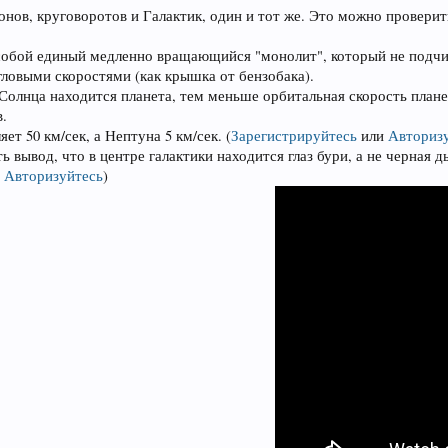
ов, круговоротов и Галактик, один и тот же. Это можно проверить
собой единый медленно вращающийся "монолит", который не подчиня
ловыми скоростями (как крышка от бензобака).
 Солнца находится планета, тем меньше орбитальная скорость план
в.
ет 50 км/сек, а Нептуна 5 км/сек.
(
Зарегистрируйтесь
или
Авториз
 вывод, что в центре галактики находится глаз бури, а не черная 
и
Авторизуйтесь
)