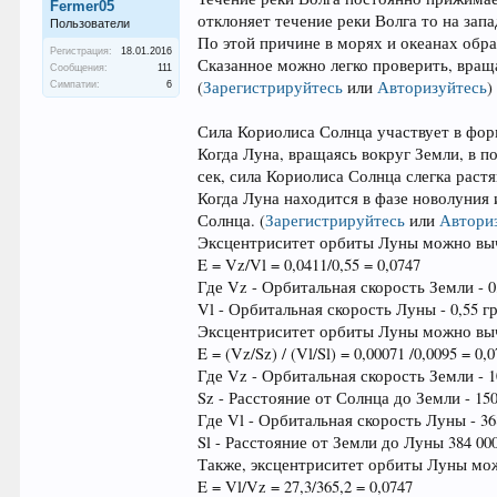
Fermer05
отклоняет течение реки Волга то на запа
Пользователи
По этой причине в морях и океанах обр
Регистрация:
18.01.2016
Сказанное можно легко проверить, вращ
Сообщения:
111
(
Зарегистрируйтесь
или
Авторизуйтесь
)
Симпатии:
6
Сила Кориолиса Солнца участвует в фо
Когда Луна, вращаясь вокруг Земли, в п
сек, сила Кориолиса Солнца слегка рас
Когда Луна находится в фазе новолуния 
Солнца.
(
Зарегистрируйтесь
или
Автори
Эксцентриситет орбиты Луны можно вы
E = Vz/Vl = 0,0411/0,55 = 0,0747
Где Vz - Орбитальная скорость Земли - 0
Vl - Орбитальная скорость Луны - 0,55 г
Эксцентриситет орбиты Луны можно вы
E = (Vz/Sz) / (Vl/Sl) = 0,00071 /0,0095 = 0,
Где Vz - Орбитальная скорость Земли - 1
Sz - Расстояние от Солнца до Земли - 150
Где Vl - Орбитальная скорость Луны - 36
Sl - Расстояние от Земли до Луны 384 00
Также, эксцентриситет орбиты Луны мо
E = Vl/Vz = 27,3/365,2 = 0,0747