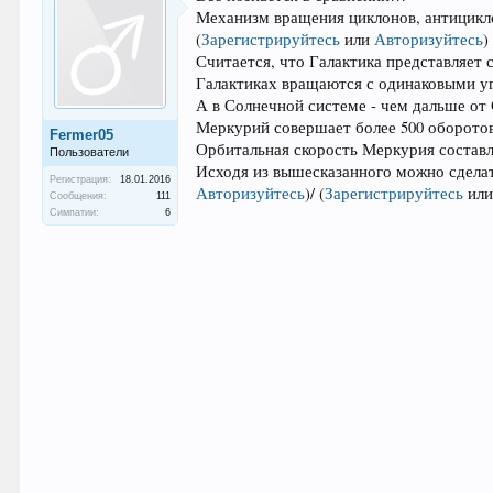
Механизм вращения циклонов, антициклон
(
Зарегистрируйтесь
или
Авторизуйтесь
)
Считается, что Галактика представляет 
Галактиках вращаются с одинаковыми уг
А в Солнечной системе - чем дальше от
Меркурий совершает более 500 оборото
Fermer05
Орбитальная скорость Меркурия составля
Пользователи
Исходя из вышесказанного можно сделать
Регистрация:
18.01.2016
Авторизуйтесь
)
/
(
Зарегистрируйтесь
ил
Сообщения:
111
Симпатии:
6