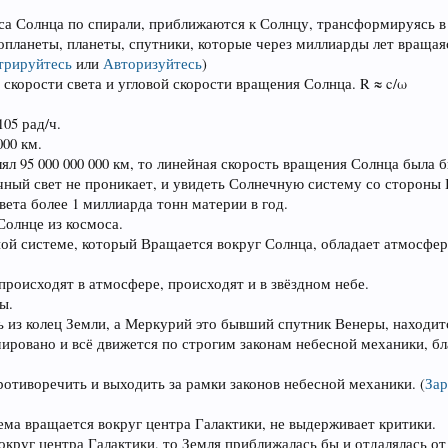
лиса Солнца по спирали, приближаются к Солнцу, трансформируясь в
топланеты, планеты, спутники, которые через миллиарды лет враща
трируйтесь
или
Авторизуйтесь
)
 скорости света и угловой скорости вращения Солнца. R ≈ c/ω
05 рад/ч.
000 км.
ял 95 000 000 000 км, то линейная скорость вращения Солнца была б
чный свет не проникает, и увидеть Солнечную систему со стороны
вета более 1 миллиарда тонн материи в год.
Солнце из космоса.
чной системе, который Вращается вокруг Солнца, обладает атмосфе
происходят в атмосфере, происходят и в звёздном небе.
ы.
сь из колец Земли, а Меркурий это бывший спутник Венеры, находит
мировано и всё движется по строгим законам небесной механики, бл
противоречить и выходить за рамки законов небесной механики.
(
Зар
ема вращается вокруг центра Галактики, не выдерживает критики.
круг центра Галактики, то Земля приближалась бы и отдалялась от 