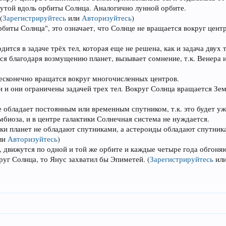
утой вдоль орбиты Солнца. Аналогично лунной орбите.
(
Зарегистрируйтесь
или
Авторизуйтесь
)
биты Солнца", это означает, что Солнце не вращается вокруг центр
ится в задаче трёх тел, которая еще не решена, как и задача двух т
тся благодаря возмущению планет, вызывает сомнение, т.к. Венера
есконечно вращатся вокруг многочисленных центров.
 и они ограничены задачей трех тел. Вокруг Солнца вращается Зем
 обладает постоянным или временным спутником, т.к. это будет уж
мбиоза, и в центре галактики Солнечная система не нуждается.
ки планет не обладают спутниками, а астероиды обладают спутник
ли
Авторизуйтесь
)
 движутся по одной и той же орбите и каждые четыре года обгоняю
круг Солнца, то Янус захватил бы Эпиметей.
(
Зарегистрируйтесь
ил