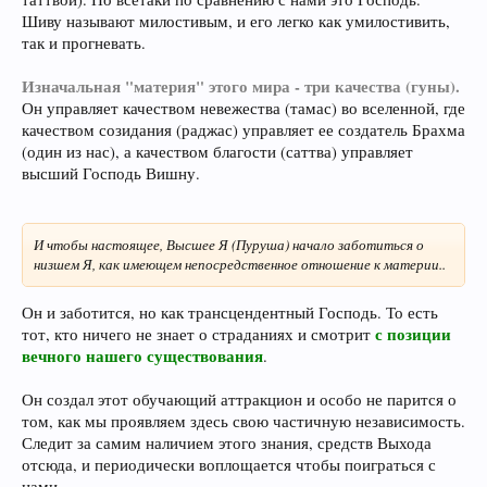
Шиву называют милостивым, и его легко как умилостивить,
так и прогневать.
Изначальная "материя" этого мира - три качества (гуны).
Он управляет качеством невежества (тамас) во вселенной, где
качеством созидания (раджас) управляет ее создатель Брахма
(один из нас), а качеством благости (саттва) управляет
высший Господь Вишну.
И чтобы настоящее, Высшее Я (Пуруша) начало заботиться о
низшем Я, как имеющем непосредственное отношение к материи..
Он и заботится, но как трансцендентный Господь. То есть
с позиции
тот, кто ничего не знает о страданиях и смотрит
вечного нашего существования
.
Он создал этот обучающий аттракцион и особо не парится о
том, как мы проявляем здесь свою частичную независимость.
Следит за самим наличием этого знания, средств Выхода
отсюда, и периодически воплощается чтобы поиграться с
нами.