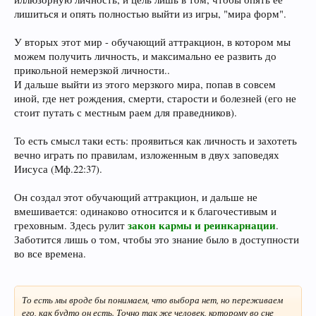
лишиться и опять полностью выйти из игры, "мира форм".
У вторых этот мир - обучающий аттракцион, в котором мы
можем получить личность, и максимально ее развить до
прикольной немерзкой личности..
И дальше выйти из этого мерзкого мира, попав в совсем
иной, где нет рождения, смерти, старости и болезней (его не
стоит путать с местным раем для праведников).
То есть смысл таки есть: проявиться как личность и захотеть
вечно играть по правилам, изложенным в двух заповедях
Иисуса (Мф.22:37).
Он создал этот обучающий аттракцион, и дальше не
вмешивается: одинаково относится и к благочестивым и
закон кармы и реинкарнации
греховным. Здесь рулит
.
Заботится лишь о том, чтобы это знание было в доступности
во все времена.
То есть мы вроде бы понимаем, что выбора нет, но переживаем
его, как будто он есть. Точно так же человек, которому во сне