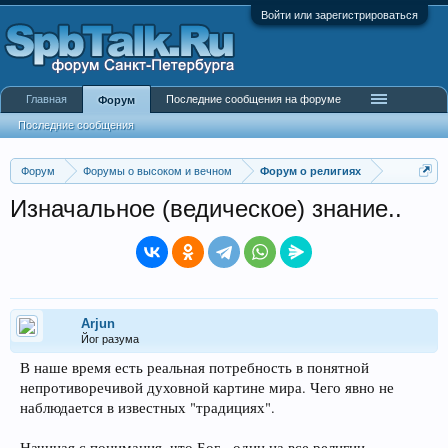
Войти или зарегистрироваться
Главная
Последние сообщения на форуме
Форум
Последние сообщения
Форум
Форумы о высоком и вечном
Форум о религиях
Изначальное (ведическое) знание..
Arjun
Йог разума
В наше время есть реальная потребность в понятной
непротиворечивой духовной картине мира. Чего явно не
наблюдается в известных "традициях".
Начиная с понимания, что Бог - один на все религии,