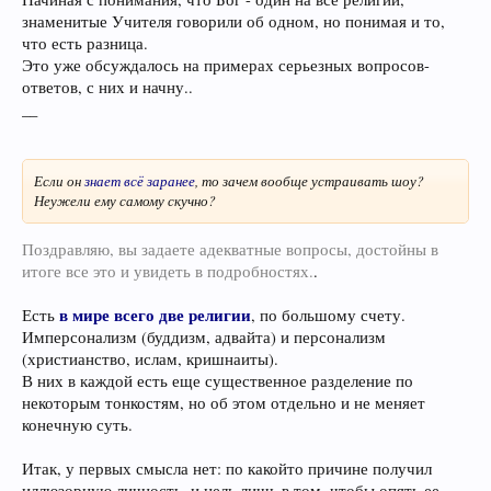
знаменитые Учителя говорили об одном, но понимая и то,
что есть разница.
Это уже обсуждалось на примерах серьезных вопросов-
ответов, с них и начну..
__
Если он
знает всё заранее
, то зачем вообще устраивать шоу?
Неужели ему самому скучно?
Поздравляю, вы задаете адекватные вопросы, достойны в
итоге все это и увидеть в подробностях.
.
в мире всего две религии
Есть
, по большому счету.
Имперсонализм (буддизм, адвайта) и персонализм
(христианство, ислам, кришнаиты).
В них в каждой есть еще существенное разделение по
некоторым тонкостям, но об этом отдельно и не меняет
конечную суть.
Итак, у первых смысла нет: по какойто причине получил
иллюзорную личность, и цель лишь в том, чтобы опять ее