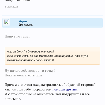
8 фев 2025
Arjun
Йог разума
_
Пишут по теме..
что за долг ? в духовном это есть?
я знаю что есть, но оно настолько индивидуально, что глупо
путать с навязанной волей извне ))
Ну ничегосебе вопрос - в точку!
Пока вскользь: есть долг.
Причем его стоит охарактеризовать с "обратной стороны":
как
помощь себе
посредством
помощи другим
.
И с этой стороны не ошибетесь, там подгрузится и все
остальное.