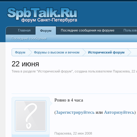
Главная
Последние сообщения на форуме
Пользов
Форум
Последние сообщения
Форум
Форумы о высоком и вечном
Исторический форум
22 июня
Тема в разделе "
Исторический форум
", создана пользователем
Параскева
,
22 
Ровно в 4 часа
(
Зарегистрируйтесь
или
Авторизуйтесь
)
Параскева
,
22 июн 2008