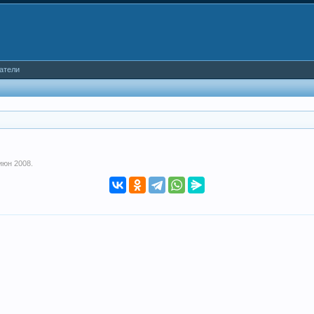
атели
июн 2008
.