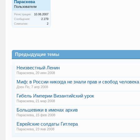
Параскева
Пользователи
Регистрация:
10.06.2007
Сообщения:
2.279
Симпатии:
2
Предыдущие темы
Неизвестный Ленин
Параскева
,
20 июн 2008
Миф: в России никогда не знали прав и свобод человека
Дзен По
,
7 апр 2008
Гибель Империи Византийский урок
Параскева
,
21 мар 2008
Большевики в именах архив
Параскева
,
15 фев 2008
Еврейские солдаты Гитлера
Параскева
,
23 янв 2008