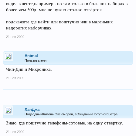
видел в ленте,например.. но там только в больших наборах за
более чем 500р -мне не нужно столько отвёрток
подскажите где найти или поштучно или в маленьких
недорогих наборчиках
21 ноя 2009
Animal
Пользователи
Чип-Дип и Микроника.
21 ноя 2009
ХанДжа
ПодводныйКамень Оксюморон, вОжиданииПопутногоВетра
Знаю, где поштучно телефоны-сотовые, на одну отвертку.
21 ноя 2009