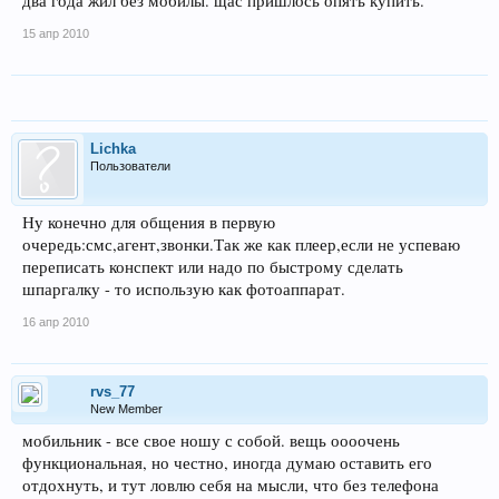
два года жил без мобилы. щас пришлось опять купить.
15 апр 2010
Lichka
Пользователи
Ну конечно для общения в первую
очередь:смс,агент,звонки.Так же как плеер,если не успеваю
переписать конспект или надо по быстрому сделать
шпаргалку - то использую как фотоаппарат.
16 апр 2010
rvs_77
New Member
мобильник - все свое ношу с собой. вещь оооочень
функциональная, но честно, иногда думаю оставить его
отдохнуть, и тут ловлю себя на мысли, что без телефона