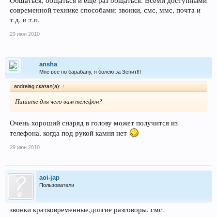
Общаться, общаться и еще раз общаться. Всеми доступными
современной технике способами: звонки, смс, ммс, почта и
т.д. и т.п.
29 июн 2010
ansha
Мне всё по барабану, я болею за Зенит!!!
andreiag сказал(а):
↑
Пишите для чего вам телефон?
Очень хороший снаряд в голову может получится из
телефона, когда под рукой камня нет
29 июн 2010
aoi-jap
Пользователи
звонки кратковременные,долгие разговоры, смс.