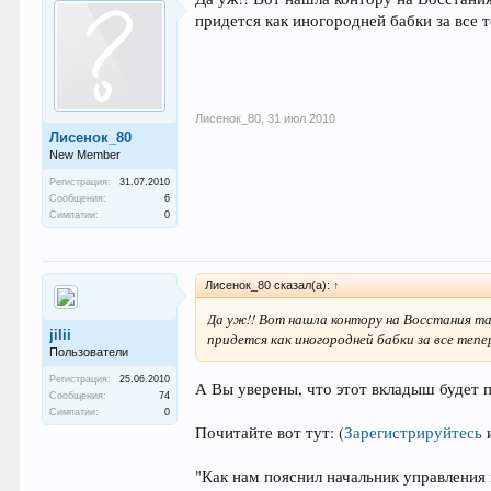
придется как иногородней бабки за все т
Лисенок_80
,
31 июл 2010
Лисенок_80
New Member
Регистрация:
31.07.2010
Сообщения:
6
Симпатии:
0
Лисенок_80 сказал(а):
↑
Да уж!! Вот нашла контору на Восстания та
jilii
придется как иногородней бабки за все тепе
Пользователи
Регистрация:
25.06.2010
А Вы уверены, что этот вкладыш будет
Сообщения:
74
Симпатии:
0
Почитайте вот тут:
(
Зарегистрируйтесь
"Как нам пояснил начальник управлени