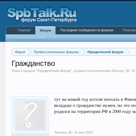
Главная
Последние сообщения на форуме
Пользов
Форум
Последние сообщения
Форум
Профессиональные форумы
Юридический форум
Гражданство
Тема в разделе "
Юридический форум
", создана пользователем
Лисенок_80
,
31
тут на новый год хотели поехать в Финл
вкладыш о гражданстве нужен, но это п
родился на территории РФ в 2000 году м
Лисенок_80
,
31 июл 2010