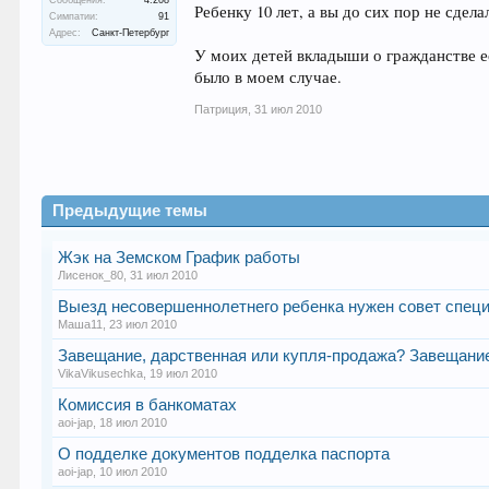
Ребенку 10 лет, а вы до сих пор не сде
Симпатии:
91
Адрес:
Санкт-Петербург
У моих детей вкладыши о гражданстве ес
было в моем случае.
Патриция
,
31 июл 2010
Предыдущие темы
Жэк на Земском График работы
Лисенок_80
,
31 июл 2010
Выезд несовершеннолетнего ребенка нужен совет спец
Маша11
,
23 июл 2010
Завещание, дарственная или купля-продажа? Завещание
VikaVikusechka
,
19 июл 2010
Комиссия в банкоматах
aoi-jap
,
18 июл 2010
О подделке документов подделка паспорта
aoi-jap
,
10 июл 2010