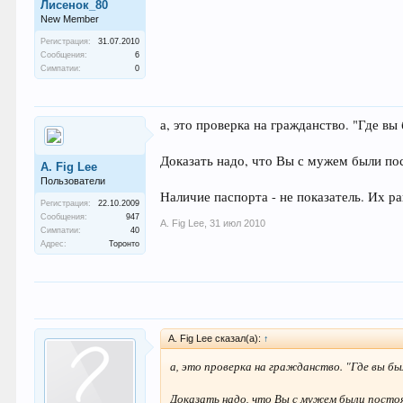
Лисенок_80
New Member
Регистрация:
31.07.2010
Сообщения:
6
Симпатии:
0
а, это проверка на гражданство. "Где вы
Доказать надо, что Вы с мужем были по
A. Fig Lee
Пользователи
Наличие паспорта - не показатель. Их р
Регистрация:
22.10.2009
Сообщения:
947
A. Fig Lee
,
31 июл 2010
Симпатии:
40
Адрес:
Торонто
A. Fig Lee сказал(а):
↑
а, это проверка на гражданство. "Где вы бы
Доказать надо, что Вы с мужем были посто