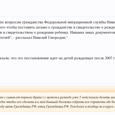
я по вопросам гражданства Федеральной миграционной службы Ник
того чтобы поставить штамп о гражданстве в свидетельство о рожд
и и свидетельством о рождении ребенка. Никаких иных документов
ителей", - рассказал Николай Смородин."
азали, что это постановление идет на детей рожденных после 2007 г
ию с сыном от первого брака ( с мужем в разводе уже 5 лет) пошли делать з
беды чтобы его сделать я и мой бывший должны собрать все справочки где 
оду мать-Гражданка РФ, отец-Гражданин РФ. Тем более я вообще не в курсе 