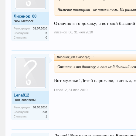
Наличие паспорта - не показатель. Их раньш
Лисенок_80
New Member
Отлично я то докажу, а вот мой бывший 
Регистрация:
31.07.2010
Лисенок_80
,
31 июл 2010
Сообщения:
6
Симпатии:
0
Лисенок_80 сказал(а):
↑
Отлично я то докажу, а вот мой бывший нет
Вот мужики! Детей нарожали, а лень да
Lena812
,
31 июл 2010
Lena812
Пользователи
Регистрация:
02.05.2010
Сообщения:
235
Симпатии:
1
Да уж!! Вот нашла контору на Восстания