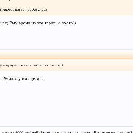
е много налево продавалось
нет) Ему время на это терять е охото))
) Ему время на это терять е охото))
же бумажку им сделать.
 там за 4000 рублей без отца сделают вкладыш. Вот только вопрос?