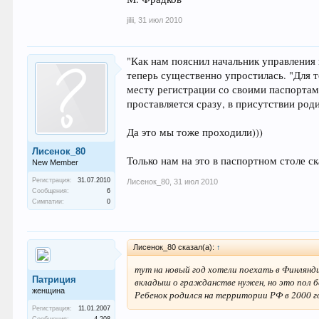
jilii
,
31 июл 2010
"Как нам пояснил начальник управлени
теперь существенно упростилась. "Для 
месту регистрации со своими паспортам
проставляется сразу, в присутствии род
Да это мы тоже проходили)))
Лисенок_80
Только нам на это в паспортном столе ск
New Member
Регистрация:
31.07.2010
Лисенок_80
,
31 июл 2010
Сообщения:
6
Симпатии:
0
Лисенок_80 сказал(а):
↑
тут на новый год хотели поехать в Финлянд
Патриция
вкладыш о гражданстве нужен, но это пол 
женщина
Ребенок родился на территории РФ в 2000 г
Регистрация:
11.01.2007
Сообщения:
4.208