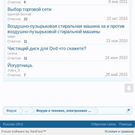
8 янв 2011
Ответов:
9
Выбор торговой сети
Шалтай-Болтай
22 окт 2014
Ответов:
22
Воздушно-пузырьковая стиральная машина за и против
воздушно-пузырьковой стиральной машины
tatian
23 ноя 2010
Ответов:
11
Чистящий диск для Dvd что скажете?
Licena
24 июн 2010
Ответов:
11
Йогуртница.
Juliya_S
28 май 2015
Ответов:
7
Форум
...
Форум о технике, электронике и гаджетах
Russian (RU)
Обратная связь
Помощь
Forum software by XenForo™
Условия и правила