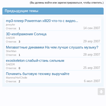
(Вы должны войти или зарегистрироваться, чтобы ответить.)
Предыдущие темы
mp3-плеер Powerman xl820 что-то с видео...
jennyfer
14 сен 2007
Ответов:
1
3D-изображения Солнца
DAEDR
29 апр 2007
Ответов:
3
Мегаваттные динамики На чем лучше слушать музыку?
SherMan
28 апр 2007
Ответов:
1
exoskeleton слабый-стань сильным
DAEDR
25 апр 2007
Ответов:
0
Починить бытовую технику выручайте
Mamma'Hot'Cholle
6 июл 2007
Ответов:
2