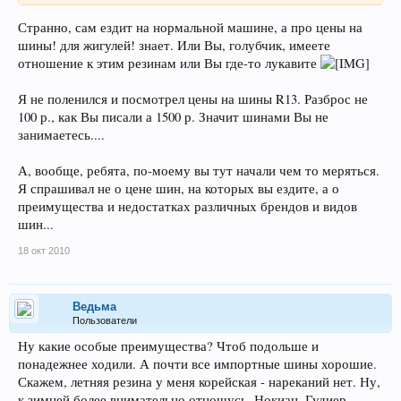
Странно, сам ездит на нормальной машине, а про цены на
шины! для жигулей! знает. Или Вы, голубчик, имеете
отношение к этим резинам или Вы где-то лукавите
Я не поленился и посмотрел цены на шины R13. Разброс не
100 р., как Вы писали а 1500 р. Значит шинами Вы не
занимаетесь....
А, вообще, ребята, по-моему вы тут начали чем то меряться.
Я спрашивал не о цене шин, на которых вы ездите, а о
преимущества и недостатках различных брендов и видов
шин...
18 окт 2010
Ведьма
Пользователи
Ну какие особые преимущества? Чтоб подольше и
понадежнее ходили. А почти все импортные шины хорошие.
Скажем, летняя резина у меня корейская - нареканий нет. Ну,
к зимней более внимательно отношусь. Нокиан, Гудиер...