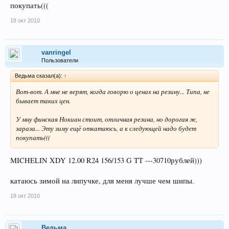
покупать(((
18 окт 2010
vanringel
Пользователи
Ведьма сказал(а):
↑
Вот-вот. А мне не верят, когда говорю о ценах на резину... Типа, не
бывает таких цен.
У мну финская Нокиан стоит, отличная резина, но дорогая ж,
зараза... Эту зиму ещё откатаюсь, а к следующей надо будет
покупать(((
MICHELIN XDY 12.00 R24 156/153 G TT ---30710рублей)))
катаюсь зимой на липучке, для меня лучше чем шипы.
18 окт 2010
Ведьма