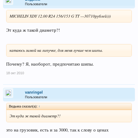
Пользователи
MICHELIN XDY 12.00 R24 156/153 G TT ---30710рублей)))
Эт куда ж такой диаметр?!
катаюсь зимой на липучке, для меня лучше чем шипы.
Почему? Я, наоборот, предпочитаю шипы.
18 окт 2010
vanringel
Пользователи
Ведьма сказал(а):
↑
Эт куда ж такой диаметр?!
это на грузовик, есть и за 3000, так к слову о ценах