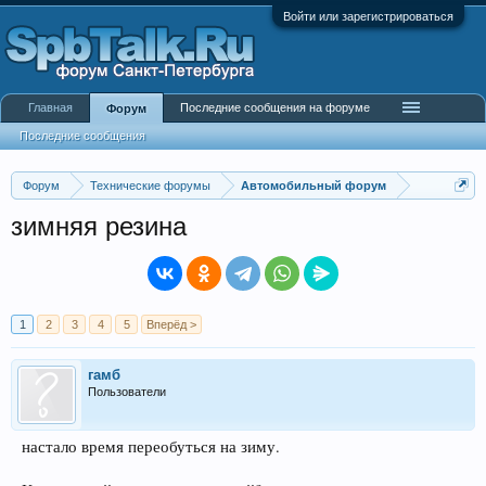
Войти или зарегистрироваться
Главная
Последние сообщения на форуме
Форум
Последние сообщения
Форум
Технические форумы
Автомобильный форум
зимняя резина
1
2
3
4
5
Вперёд >
гамб
Пользователи
настало время переобуться на зиму.