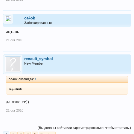
ca4ok
Заблокированные
ацтань
21 окт 2010
renault_symbol
New Member
ca4ok сказал(а):
↑
ацтань
да лано те))
21 окт 2010
(Вы должны войти или зарегистрироваться, чтобы ответить.)