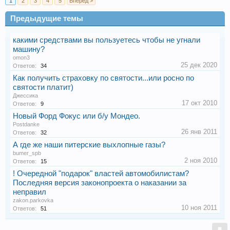
1
2
3
4
5
Вперёд >
Предыдущие темы
какими средствами вы пользуетесь чтобы не угнали
машину?
omon3
25 дек 2020
Ответов:
34
Как получить страховку по святости...или росно по
святости платит)
Джессика
17 окт 2010
Ответов:
9
Новый Форд Фокус или б/у Мондео.
Postdanke
26 янв 2011
Ответов:
32
А где же наши питерские выхлопные газы?
bumer_spb
2 ноя 2010
Ответов:
15
! Очередной "подарок" властей автомобилистам?
Последняя версия законопроекта о наказании за
неправил
zakon.parkovka
10 ноя 2011
Ответов:
51