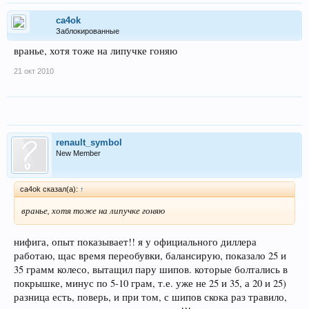
ca4ok
Заблокированные
вранье, хотя тоже на липучке гоняю
21 окт 2010
renault_symbol
New Member
ca4ok сказал(а):
↑
вранье, хотя тоже на липучке гоняю
нифига, опыт показывает!! я у официального диллера
работаю, щас время переобувки, балансирую, показало 25 и
35 грамм колесо, вытащил пару шипов. которые болтались в
покрышке, минус по 5-10 грам, т.е. уже не 25 и 35, а 20 и 25)
разница есть, поверь, и при том, с шипов скока раз травило,