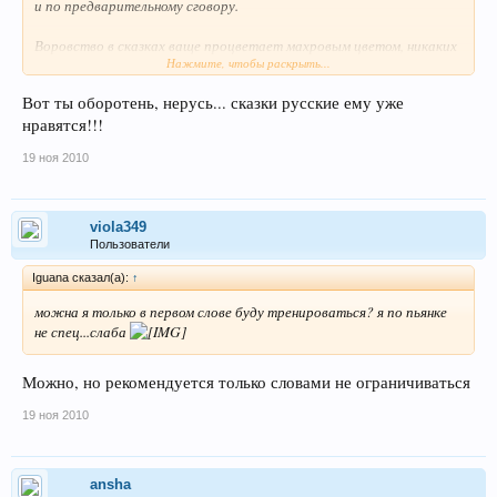
и по предварительному сговору.
Воровство в сказках ваще процветает махровым цветом, никаких
Нажмите, чтобы раскрыть...
ограничений,бери Емеля молодильное яблочко, Серый Волк
вынесет.
Вот ты оборотень, нерусь... сказки русские ему уже
нравятся!!!
Мошенничество уже просто проходит как детская забава-
Волшебное кольцо, молодильные яблоки и т.п. считается за
19 ноя 2010
смекалку.
Дюймовочка за еду пошедшая по рукам, даже до Крота дошла,ну е
мое.
viola349
Пользователи
Реки крови, обман, проституция, замерзшие трупы Морозко,
Iguana сказал(а):
↑
убитый петухом Салтан, убитый Балдой старик ПОП.------это
сказки для детей
можна я только в первом слове буду тренироваться? я по пьянке
не спец...слаба
Можно, но рекомендуется только словами не ограничиваться
19 ноя 2010
ansha