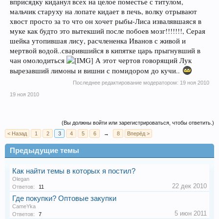
вприсядку киданул всех на целое поместье с титулом,
мальчик старуху на лопате кидает в печь, волку отрывают
хвост просто за то что он хочет рыбы-Лиса извалявшаяся в
муке как будто это вытекший после побоев мозг!!!!!!!, Серая
шейка утопившая лису, расчлененка Иванов с живой и
мертвой водой..сварившийся в кипятке царь прыгнувший в
чан омолодиться
А этот чертов говорящий Лук
вырезавший лимоны и вишни с помидором до кучи..
Последнее редактирование модератором:
19 ноя 2010
19 ноя 2010
(Вы должны войти или зарегистрироваться, чтобы ответить.)
< Назад
1
2
3
4
5
6
→
8
Вперёд >
Предыдущие темы
Как найти темы в которых я постил?
Olegan
22 дек 2010
Ответов:
11
Где покупки? Оптовые закупки
CameYka
5 июн 2011
Ответов:
7