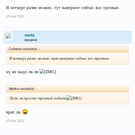
В четверг разве можно, тут наверное сейчас все трезвые.
18 ноя 2010
santa
вредина
Собакин сказал(а):
↑
В четверг разве можно, тут наверное сейчас все трезвые.
ну не надо ля-ля
Nikitka сказал(а):
↑
Леля, он просто трезвый видать
врят ли
18 ноя 2010