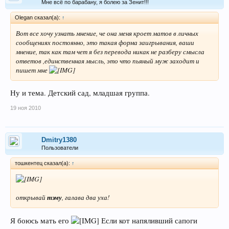
Мне всё по барабану, я болею за Зенит!!!
Olegan сказал(а):
↑
Вот все хочу узнать мнение, че она меня кроет матов в личных
сообщениях постоянно, это такая форма заигрывания, ваши
мнение, так как там чет я без перевода никак не разберу смысла
ответов ,единственная мысль, это что пьяный муж заходит и
пишет мне
Ну и тема. Детский сад, младшая группа.
19 ноя 2010
Dmitry1380
Пользователи
тошкентец сказал(а):
↑
открывай
тэму
, галава два уха!
Я боюсь мать его
Если кот напяливший сапоги