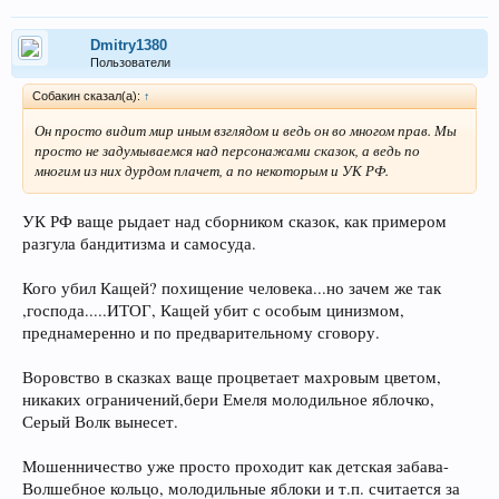
Dmitry1380
Пользователи
Собакин сказал(а):
↑
Он просто видит мир иным взглядом и ведь он во многом прав. Мы
просто не задумываемся над персонажами сказок, а ведь по
многим из них дурдом плачет, а по некоторым и УК РФ.
УК РФ ваще рыдает над сборником сказок, как примером
разгула бандитизма и самосуда.
Кого убил Кащей? похищение человека...но зачем же так
,господа.....ИТОГ, Кащей убит с особым цинизмом,
преднамеренно и по предварительному сговору.
Воровство в сказках ваще процветает махровым цветом,
никаких ограничений,бери Емеля молодильное яблочко,
Серый Волк вынесет.
Мошенничество уже просто проходит как детская забава-
Волшебное кольцо, молодильные яблоки и т.п. считается за