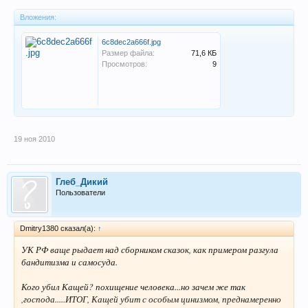
Вложения:
6c8dec2a666f.jpg
Размер файла:
71,6 КБ
Просмотров:
9
19 ноя 2010
Глеб_Дикий
Пользователи
Dmitry1380 сказал(а):
↑
УК РФ ваще рыдает над сборником сказок, как примером разгула
бандитизма и самосуда.
Кого убил Кащей? похищение человека...но зачем же так
,господа.....ИТОГ, Кащей убит с особым цинизмом, преднамеренно