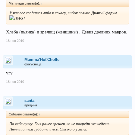
Матильда сказал(а):
↑
У нас все сводится либо к секасу, либок пьянке. Дивный форум.
Хлеба (пьянка) и зрелищ (женщины) . Девиз древних мавров.
18 ноя 2010
Mamma'Hot'Cholle
фокусница
угу
18 ноя 2010
santa
вредина
Собакин сказал(а):
↑
По себе сужу. Был ранее грешен, но не посреди же недели.
Пятница там суббота и всё. Отсохло у меня.