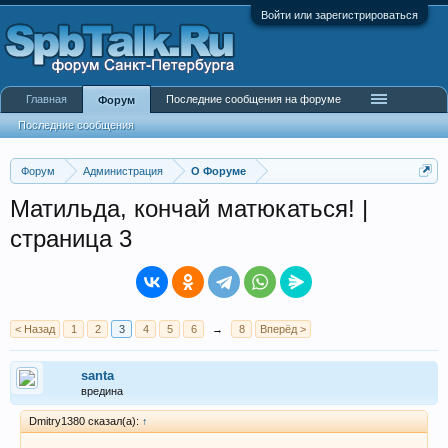
Войти или зарегистрироваться
Главная
Последние сообщения на форуме
Форум
Последние сообщения
Форум
Администрация
О Форуме
Матильда, кончай матюкаться! |
страница 3
< Назад
1
2
3
4
5
6
→
8
Вперёд >
santa
вредина
Dmitry1380 сказал(а):
↑