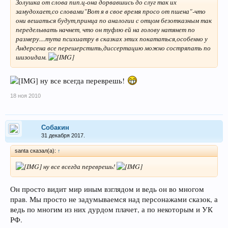
Золушка от слова пип.ц-она дорвавшись до слуг так их
замудохает,со словами"Вот я в свое время просо от пшена"-что
они вешаться будут,принца по аналогии с отцом безотказным так
переделывать начнет, что он туфлю ей на голову натянет по
размеру....тута психиатру в сказках этих покататься,особенно у
Андерсена все перешерстить,диссертацию можно состряпать по
шизоидам.
ну все всегда переврешь!
18 ноя 2010
Собакин
31 декабря 2017.
santa сказал(а):
↑
ну все всегда переврешь!
Он просто видит мир иным взглядом и ведь он во многом
прав. Мы просто не задумываемся над персонажами сказок, а
ведь по многим из них дурдом плачет, а по некоторым и УК
РФ.