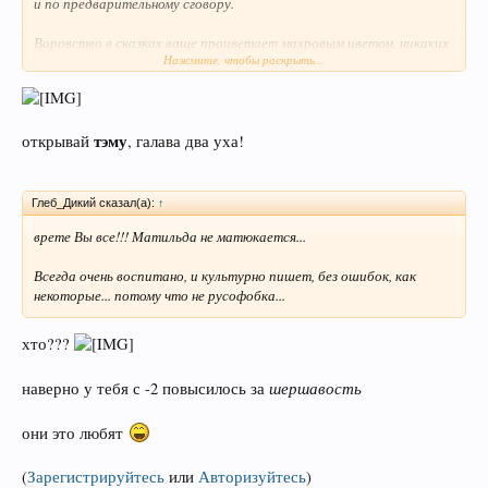
и по предварительному сговору.
Воровство в сказках ваще процветает махровым цветом, никаких
Нажмите, чтобы раскрыть...
ограничений,бери Емеля молодильное яблочко, Серый Волк
вынесет.
Мошенничество уже просто проходит как детская забава-
тэму
Волшебное кольцо, молодильные яблоки и т.п. считается за
открывай
, галава два уха!
смекалку.
Дюймовочка за еду пошедшая по рукам, даже до Крота дошла,ну е
Глеб_Дикий сказал(а):
↑
мое.
врете Вы все!!! Матильда не матюкается...
Реки крови, обман, проституция, замерзшие трупы Морозко,
Всегда очень воспитано, и культурно пишет, без ошибок, как
убитый петухом Салтан, убитый Балдой старик ПОП.------это
некоторые... потому что не русофобка...
сказки для детей
хто???
шершавость
наверно у тебя с -2 повысилось за
они это любят
(
Зарегистрируйтесь
или
Авторизуйтесь
)