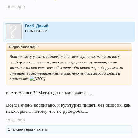
19 ноя 2010
Глеб_Дикий
Пользователи
Olegan сказал(а):
↑
Вот все хочу узнать мнение, че она меня кроет матов в личных
сообщениях постоянно, это такая форма заигрывания, ваши
мнение, так как там чет я без перевода никак не разберу смысла
ответов ,единственная мысль, это что пьяный муж заходит и
пишет мне
врете Вы все!!! Матильда не матюкается...
Всегда очень воспитано, и культурно пишет, без ошибок, как
некоторые... потому что не русофобка...
19 ноя 2010
1 человеку нравится это.