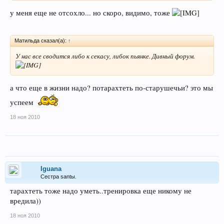
у меня еще не отсохло... но скоро, видимо, тоже
Матильда сказал(а):
↑
У нас все сводится либо к секасу, либок пьянке. Дивный форум.
а что еще в жизни надо? потарахтеть по-старушечьи? это мы
успеем
18 ноя 2010
Iguana
Сестра santы.
тарахтеть тоже надо уметь..тренировка еще никому не
вредила))
18 ноя 2010