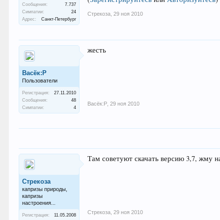
Сообщения:
7.737
Симпатии:
24
Стрекоза
,
29 ноя 2010
Адрес:
Санкт-Петербург
жесть
Васёк:Р
Пользователи
Регистрация:
27.11.2010
Сообщения:
48
Васёк:Р
,
29 ноя 2010
Симпатии:
4
Там советуют скачать версию 3,7, жму на
Стрекоза
капризы природы,
капризы
настроения...
Стрекоза
,
29 ноя 2010
Регистрация:
11.05.2008