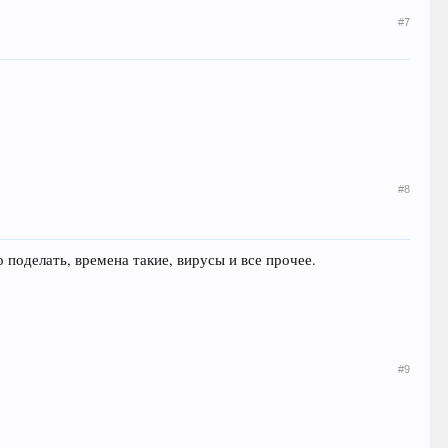
#7
#8
о поделать, времена такие, вирусы и все прочее.
#9