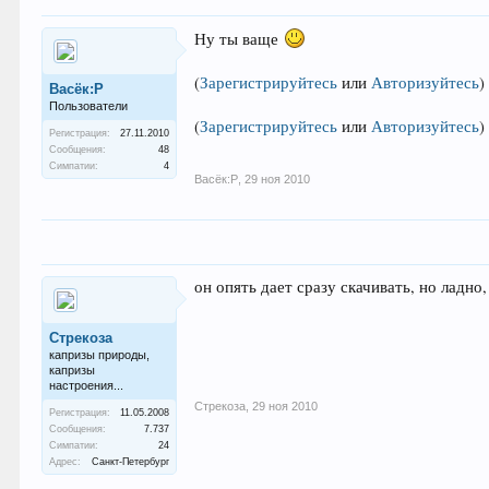
Ну ты ваще
(
Зарегистрируйтесь
или
Авторизуйтесь
)
Васёк:Р
Пользователи
(
Зарегистрируйтесь
или
Авторизуйтесь
)
Регистрация:
27.11.2010
Сообщения:
48
Симпатии:
4
Васёк:Р
,
29 ноя 2010
он опять дает сразу скачивать, но ладно
Стрекоза
капризы природы,
капризы
настроения...
Стрекоза
,
29 ноя 2010
Регистрация:
11.05.2008
Сообщения:
7.737
Симпатии:
24
Адрес:
Санкт-Петербург