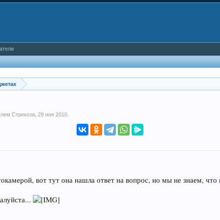
атели
джетах
телем
Стрекоза
,
29 ноя 2010
.
камерой, вот тут она нашла ответ на вопрос, но мы не знаем, что к
алуйста...