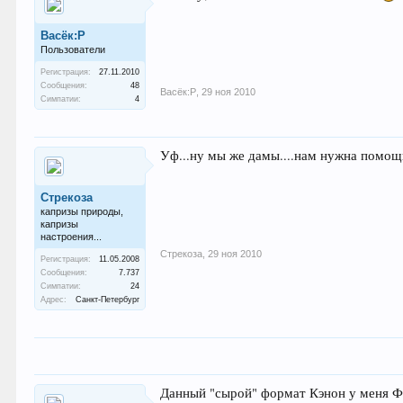
Васёк:Р
Пользователи
Регистрация:
27.11.2010
Сообщения:
48
Васёк:Р
,
29 ноя 2010
Симпатии:
4
Уф...ну мы же дамы....нам нужна помощ
Стрекоза
капризы природы,
капризы
настроения...
Стрекоза
,
29 ноя 2010
Регистрация:
11.05.2008
Сообщения:
7.737
Симпатии:
24
Адрес:
Санкт-Петербург
Данный "сырой" формат Кэнон у меня Фот