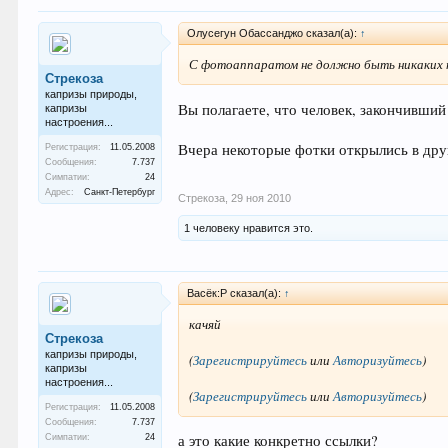
Олусегун Обассанджо сказал(а):
↑
С фотоаппаратом не должно быть никаких п
Стрекоза
капризы природы,
Вы полагаете, что человек, закончивши
капризы
настроения...
Вчера некоторые фотки открылись в друг
Регистрация:
11.05.2008
Сообщения:
7.737
Симпатии:
24
Адрес:
Санкт-Петербург
Стрекоза
,
29 ноя 2010
1 человеку нравится это.
Васёк:Р сказал(а):
↑
качяй
Стрекоза
капризы природы,
(
Зарегистрируйтесь
или
Авторизуйтесь
)
капризы
настроения...
(
Зарегистрируйтесь
или
Авторизуйтесь
)
Регистрация:
11.05.2008
Сообщения:
7.737
а это какие конкретно ссылки?
Симпатии:
24