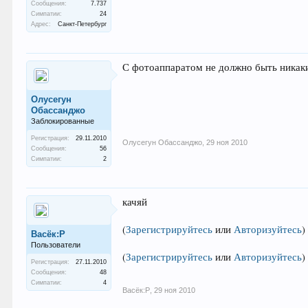
Сообщения:
7.737
Симпатии:
24
Адрес:
Санкт-Петербург
С фотоаппаратом не должно быть никаки
Олусегун
Обассанджо
Заблокированные
Регистрация:
29.11.2010
Олусегун Обассанджо
,
29 ноя 2010
Сообщения:
56
Симпатии:
2
качяй
(
Зарегистрируйтесь
или
Авторизуйтесь
)
Васёк:Р
Пользователи
(
Зарегистрируйтесь
или
Авторизуйтесь
)
Регистрация:
27.11.2010
Сообщения:
48
Симпатии:
4
Васёк:Р
,
29 ноя 2010