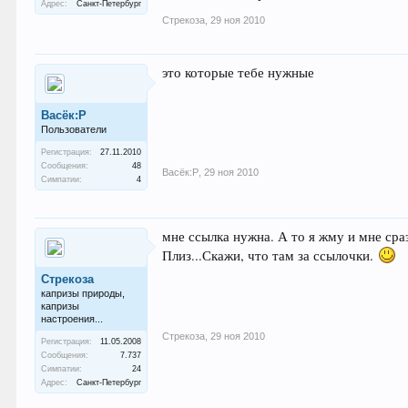
Адрес:
Санкт-Петербург
Стрекоза
,
29 ноя 2010
это которые тебе нужные
Васёк:Р
Пользователи
Регистрация:
27.11.2010
Сообщения:
48
Васёк:Р
,
29 ноя 2010
Симпатии:
4
мне ссылка нужна. А то я жму и мне сраз
Плиз...Скажи, что там за ссылочки.
Стрекоза
капризы природы,
капризы
настроения...
Стрекоза
,
29 ноя 2010
Регистрация:
11.05.2008
Сообщения:
7.737
Симпатии:
24
Адрес:
Санкт-Петербург