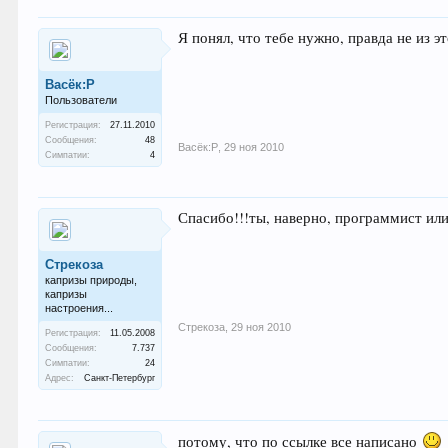
Я понял, что тебе нужно, правда не из э
Васёк:Р
Пользователи
Регистрация:
27.11.2010
Сообщения:
48
Васёк:Р
,
29 ноя 2010
Симпатии:
4
Спасибо!!!ты, наверно, программист и
Стрекоза
капризы природы,
капризы
настроения...
Стрекоза
,
29 ноя 2010
Регистрация:
11.05.2008
Сообщения:
7.737
Симпатии:
24
Адрес:
Санкт-Петербург
потому, что по ссылке все написано