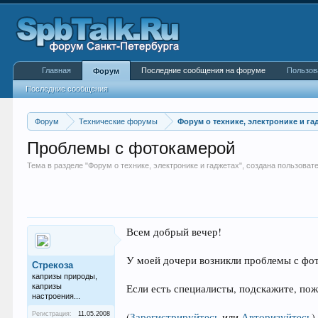
Главная
Последние сообщения на форуме
Пользов
Форум
Последние сообщения
Форум
Технические форумы
Форум о технике, электронике и га
Проблемы с фотокамерой
Тема в разделе "
Форум о технике, электронике и гаджетах
", создана пользова
Всем добрый вечер!
У моей дочери возникли проблемы с фото
Стрекоза
капризы природы,
капризы
Если есть специалисты, подскажите, пож
настроения...
Регистрация:
11.05.2008
(
Зарегистрируйтесь
или
Авторизуйтесь
)