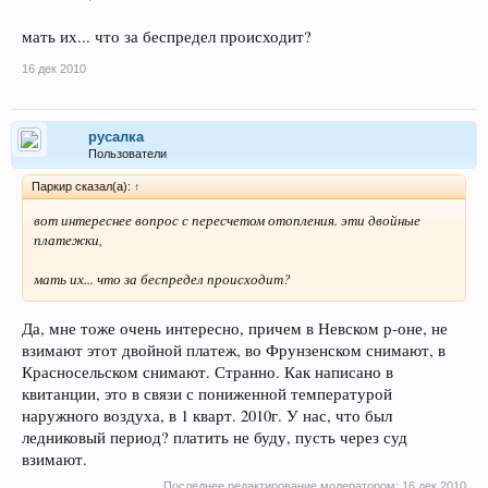
мать их... что за беспредел происходит?
16 дек 2010
русалка
Пользователи
Паркир сказал(а):
↑
вот интереснее вопрос с пересчетом отопления. эти двойные
платежки,
мать их... что за беспредел происходит?
Да, мне тоже очень интересно, причем в Невском р-оне, не
взимают этот двойной платеж, во Фрунзенском снимают, в
Красносельском снимают. Странно. Как написано в
квитанции, это в связи с пониженной температурой
наружного воздуха, в 1 кварт. 2010г. У нас, что был
ледниковый период? платить не буду, пусть через суд
взимают.
Последнее редактирование модератором:
16 дек 2010