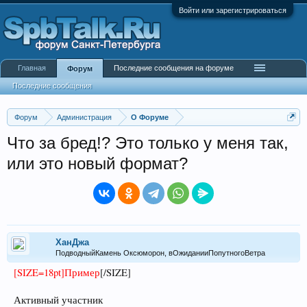
Войти или зарегистрироваться
Главная
Последние сообщения на форуме
Форум
Последние сообщения
Форум
Администрация
О Форуме
Что за бред!? Это только у меня так,
или это новый формат?
ХанДжа
ПодводныйКамень Оксюморон, вОжиданииПопутногоВетра
[SIZE=18pt]Пример
[/SIZE]
Активный участник