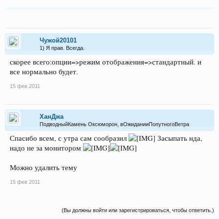
Чужой20101
1) Я прав. Всегда.
скорее всего:опции=>режим отображения=>стандартный. и
все нормально будет.
15 фев 2011
ХанДжа
ПодводныйКамень Оксюморон, вОжиданииПопутногоВетра
Спасибо всем, с утра сам сообразил
Засыпать нда,
надо не за монитором
Можно удалить тему
15 фев 2011
(Вы должны войти или зарегистрироваться, чтобы ответить.)