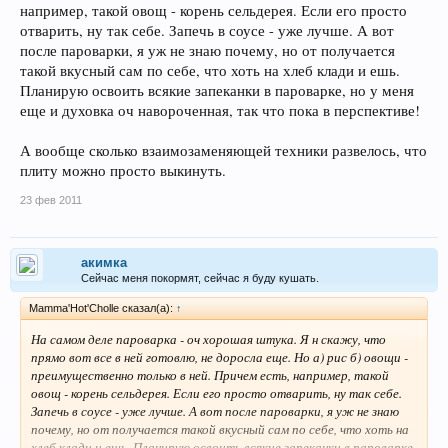
например, такой овощ - корень сельдерея. Если его просто
отварить, ну так себе. Запечь в соусе - уже лучше. А вот
после пароварки, я уж не знаю почему, но от получается
такой вкусный сам по себе, что хоть на хлеб клади и ешь.
Планирую освоить всякие запеканки в пароварке, но у меня
еще и духовка оч навороченная, так что пока в перспективе!
А вообще сколько взаимозаменяющей техники развелось, что
плиту можно просто выкинуть.
23 фев 2011
акимка
Сейчас меня покормят, сейчас я буду кушать.
Mamma'Hot'Cholle сказал(а):
↑
На самом деле пароварка - оч хорошая штука. Я н скажу, что
прямо вот все в ней готовлю, не доросла еще. Но а) рис б) овощи -
преимущественно только в ней. Причем есть, например, такой
овощ - корень сельдерея. Если его просто отварить, ну так себе.
Запечь в соусе - уже лучше. А вот после пароварки, я уж не знаю
почему, но от получается такой вкусный сам по себе, что хоть на
хлеб клади и ешь. Планирую освоить всякие запеканки в пароварке,