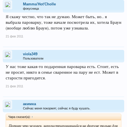
Mamma'Hot'Cholle
фокусница
Я скажу честно, что так не думаю. Может быть, но.. я
выбрала пароварку, тоже начале посмотрела их, хотела Браун
(вообще люблю Браун), потом уже узнавала.
21 фев 2011
viola349
Пользователи
У нас тоже какая-то подаренная пароварка есть. Стоит, есть
не просит, никто в семье сваренное на пару не ест. Может в
старости пригодится.
21 фев 2011
акимка
Сейчас меня покормят, сейчас я буду кушать.
Чара сказал(а):
↑
Потому что человек, зарегистрировавшийся на форуме только для