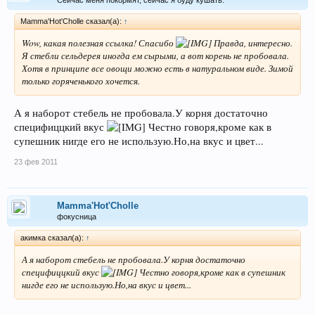
Сейчас меня покормят, сейчас я буду кушать.
Mamma'Hot'Cholle сказал(а):
↑
Wow, какая полезная ссылка! Спасибо
Правда, интересно.
Я стебли сельдерея иногда ем сырыми, а вот корень не пробовала.
Хотя в принципе все овощи можно есть в натуральном виде. Зимой
только горяченького хочется.
А я наборот стебель не пробовала.У корня достаточно
специфиццкий вкус
Честно говоря,кроме как в
супешник нигде его не использую.Но,на вкус и цвет...
23 фев 2011
Mamma'Hot'Cholle
фокусница
акимка сказал(а):
↑
А я наборот стебель не пробовала.У корня достаточно
специфиццкий вкус
Честно говоря,кроме как в супешник
нигде его не использую.Но,на вкус и цвет...