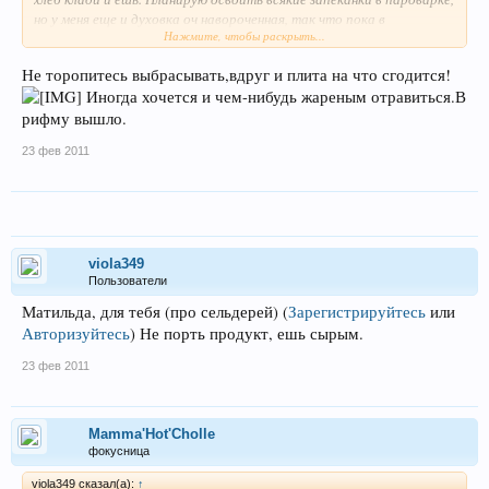
но у меня еще и духовка оч навороченная, так что пока в
Нажмите, чтобы раскрыть...
перспективе!
Не торопитесь выбрасывать,вдруг и плита на что сгодится!
А вообще сколько взаимозаменяющей техники развелось, что
Иногда хочется и чем-нибудь жареным отравиться.В
плиту можно просто выкинуть.
рифму вышло.
23 фев 2011
viola349
Пользователи
Матильда, для тебя (про сельдерей)
(
Зарегистрируйтесь
или
Авторизуйтесь
)
Не порть продукт, ешь сырым.
23 фев 2011
Mamma'Hot'Cholle
фокусница
viola349 сказал(а):
↑