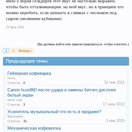
имхо у корня сельдерея этот вкус не настолько выражен,
чтобы быть отталкивающим. на мой вкус. но в принципе его
можно перебить, если запекать в сливках с чесноком под
сыром (мелкиими кубиками).
23 фев 2011
(Вы должны войти или зарегистрироваться, чтобы ответить.)
1
2
Вперёд >
Предыдущие темы
Гейзерная кофеварка
Neva_
31 янв 2011
Ответов:
0
Canon Ixus860 после удара и замены битого дисплея
белый экран
denis-chip
17 июн 2012
Ответов:
3
Усилитель музыкальный что есть в продаже?
Blackadder
3 янв 2015
Ответов:
31
Механическая кофемолка