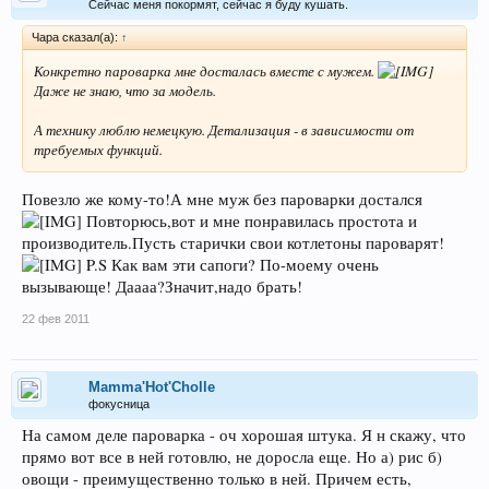
Сейчас меня покормят, сейчас я буду кушать.
Чара сказал(а):
↑
Конкретно пароварка мне досталась вместе с мужем.
Даже не знаю, что за модель.
А технику люблю немецкую. Детализация - в зависимости от
требуемых функций.
Повезло же кому-то!А мне муж без пароварки достался
Повторюсь,вот и мне понравилась простота и
производитель.Пусть старички свои котлетоны пароварят!
P.S Как вам эти сапоги? По-моему очень
вызывающе! Даааа?Значит,надо брать!
22 фев 2011
Mamma'Hot'Cholle
фокусница
На самом деле пароварка - оч хорошая штука. Я н скажу, что
прямо вот все в ней готовлю, не доросла еще. Но а) рис б)
овощи - преимущественно только в ней. Причем есть,