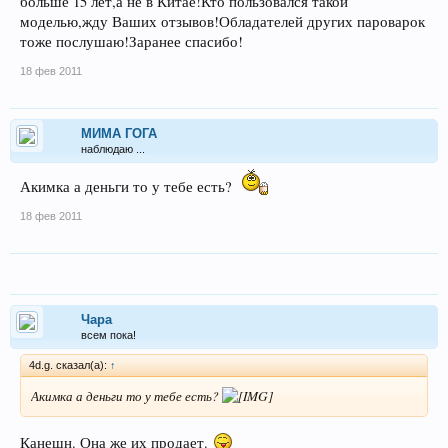
больше 15 лет,а не в Китае!Кто пользовался такой
моделью,жду Ваших отзывов!Обладателей других пароварок
тоже послушаю!Заранее спасибо!
18 фев 2011
МИМА ГОГА
наблюдаю ...
Акимка а деньги то у тебе есть?
18 фев 2011
Чара
всем пока!
4d.g. сказал(а):
↑
Акимка а деньги то у тебе есть?
Канешн. Она же их продает.