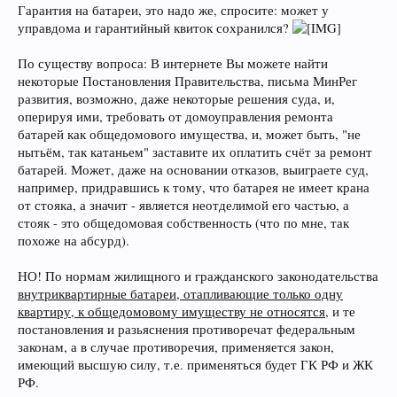
Гарантия на батареи, это надо же, спросите: может у
управдома и гарантийный квиток сохранился?
По существу вопроса: В интернете Вы можете найти
некоторые Постановления Правительства, письма МинРег
развития, возможно, даже некоторые решения суда, и,
оперируя ими, требовать от домоуправления ремонта
батарей как общедомового имущества, и, может быть, "не
нытьём, так катаньем" заставите их оплатить счёт за ремонт
батарей. Может, даже на основании отказов, выиграете суд,
например, придравшись к тому, что батарея не имеет крана
от стояка, а значит - является неотделимой его частью, а
стояк - это общедомовая собственность (что по мне, так
похоже на абсурд).
НО! По нормам жилищного и гражданского законодательства
внутриквартирные батареи, отапливающие только одну
квартиру, к общедомовому имуществу не относятся
, и те
постановления и разьяснения противоречат федеральным
законам, а в случае противоречия, применяется закон,
имеющий высшую силу, т.е. применяться будет ГК РФ и ЖК
РФ.