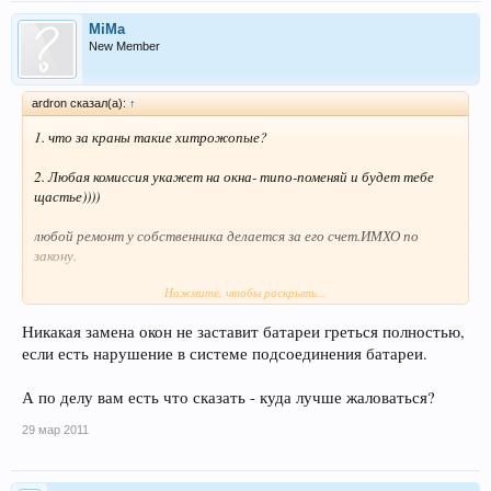
MiMa
New Member
ardron сказал(а):
↑
1. что за краны такие хитрожопые?
2. Любая комиссия укажет на окна- типо-поменяй и будет тебе
щастье))))
любой ремонт у собственника делается за его счет.ИМХО по
закону.
Нажмите, чтобы раскрыть...
3.найдите других сантехников. вас разводят на бабло!
Никакая замена окон не заставит батареи греться полностью,
если есть нарушение в системе подсоединения батареи.
А по делу вам есть что сказать - куда лучше жаловаться?
29 мар 2011