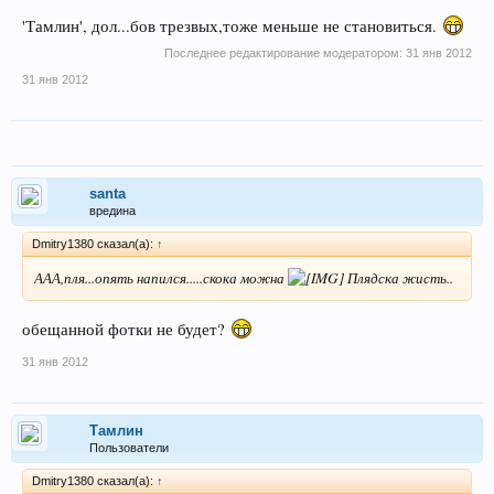
'Тамлин', дол...бов трезвых,тоже меньше не становиться.
Последнее редактирование модератором:
31 янв 2012
31 янв 2012
santa
вредина
Dmitry1380 сказал(а):
↑
ААА,пля...опять напился.....скока можна
Плядска жисть..
обещанной фотки не будет?
31 янв 2012
Тамлин
Пользователи
Dmitry1380 сказал(а):
↑