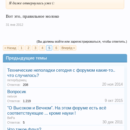
Я даже отвернулась уже (:
Вот это, правильное молоко
31 янв 2012
(Вы должны войти или зарегистрироваться, чтобы ответить.)
< Назад
1
2
3
4
5
6
Вперёд >
Предыдущие темы
Технические неполадки сегодня с форумом какие-то..
что случилось?
петербуржец
20 ноя 2014
Ответов:
208
Вопросик
netvoя
9 окт 2015
Ответов:
1.219
"О Высоком и Вечном". На этом форуме есть всё
соответствующее ... кроме науки !
ВиРа
30 дек 2011
Ответов:
5
Что такое флуд?