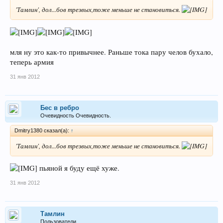
'Тамлин', дол...бов трезвых,тоже меньше не становиться.
мля ну это как-то привычнее. Раньше тока пару челов бухало,
теперь армия
31 янв 2012
Бес в ребро
Очевидность Очевидность.
Dmitry1380 сказал(а):
↑
'Тамлин', дол...бов трезвых,тоже меньше не становиться.
пьяной я буду ещё хуже.
31 янв 2012
Тамлин
Пользователи