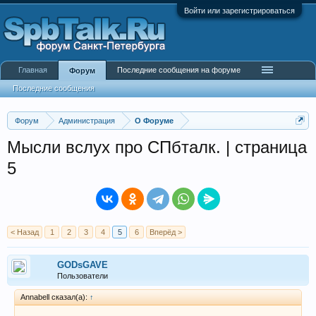
Войти или зарегистрироваться
Главная
Последние сообщения на форуме
Форум
Последние сообщения
Форум
Администрация
О Форуме
Мысли вслух про СПбталк. | страница
5
< Назад
1
2
3
4
5
6
Вперёд >
GODsGAVE
Пользователи
Annabell сказал(а):
↑