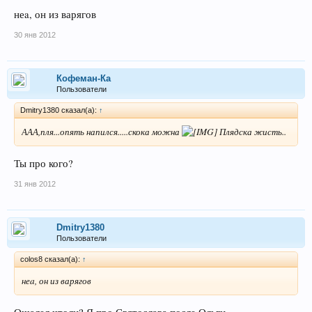
неa, он из варягов
30 янв 2012
Кофеман-Ка
Пользователи
Dmitry1380 сказал(а):
↑
ААА,пля...опять напился.....скока можна
Плядска жисть..
Ты про кого?
31 янв 2012
Dmitry1380
Пользователи
colos8 сказал(а):
↑
неa, он из варягов