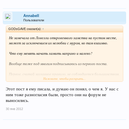
Annabell
Пользователи
GODsGAVE сказал(а):
↑
Не замечала от Ловелли откровенного хамства на пустом месте,
может за исключением их нелюбви с муром, но там взаимно.
Что ему менять начать хамить направо и налево?
Вообще тоже под многим подписываюсь из первого поста.
Первое, считай заглавное правило, не соблюдается большинством.
Нажмите, чтобы раскрыть...
И если кто-то кого то оскорбит, скорей прибегут на поддержку
Этот пост я ему писала, и думаю он понял, о чем я. У нас с
оскорбившего.
ним тоже разногласия были, просто они на форум не
выносились.
30 янв 2012