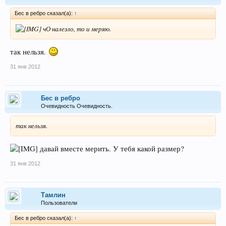
Бес в ребро сказал(а):
↑
чО налезло, то и меряю.
так нельзя.
31 янв 2012
Бес в ребро
Очевидность Очевидность.
так нельзя.
давай вместе мерить. У тебя какой размер?
31 янв 2012
Тамлин
Пользователи
Бес в ребро сказал(а):
↑