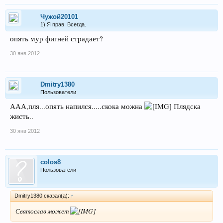
Чужой20101
1) Я прав. Всегда.
опять мур фигней страдает?
30 янв 2012
Dmitry1380
Пользователи
ААА,пля...опять напился.....скока можна
Плядска
жисть..
30 янв 2012
colos8
Пользователи
Dmitry1380 сказал(а):
↑
Святослав может