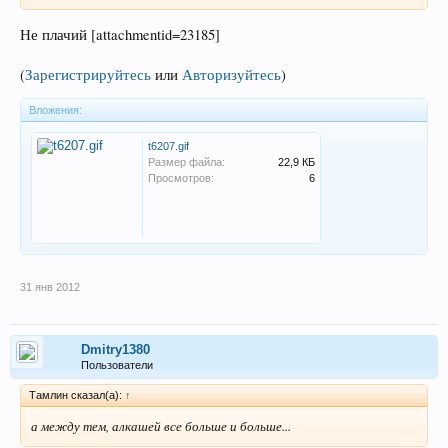
Не плачий [attachmentid=23185]
(
Зарегистрируйтесь
или
Авторизуйтесь
)
Вложения:
t6207.gif
Размер файла:
22,9 КБ
Просмотров:
6
31 янв 2012
Dmitry1380
Пользователи
Тамлин сказал(а):
↑
а между тем, алкашей все больше и больше...