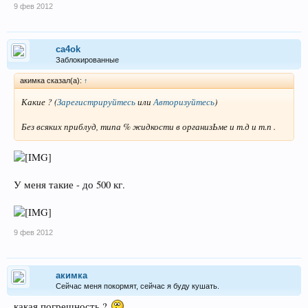
9 фев 2012
ca4ok
Заблокированные
акимка сказал(а):
↑
Какие ?
(
Зарегистрируйтесь
или
Авторизуйтесь
)
Без всяких приблуд, типа % жидкости в организЬме и т.д и т.п .
У меня такие - до 500 кг.
9 фев 2012
акимка
Сейчас меня покормят, сейчас я буду кушать.
какая погрешность ?