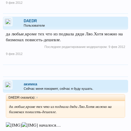
9 фев 2012
DAEDR
Пользователи
да любые,кроме тех что из подвала дяди Ляо.Хотя можно на
бизменах повисеть-дешевле.
Последнее редактирование модератором:
9 фев 2012
9 фев 2012
акимка
Сейчас меня покормят, сейчас я буду кушать.
DAEDR сказал(а):
↑
да любые,кроме тех что из подвала дяди Ляо.Хотя можно на
бизменах повисеть-дешевле.
началося....