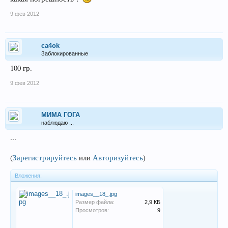
9 фев 2012
ca4ok
Заблокированные
100 гр.
9 фев 2012
МИМА ГОГА
наблюдаю ...
...
(
Зарегистрируйтесь
или
Авторизуйтесь
)
Вложения:
images__18_.jpg
Размер файла:
2,9 КБ
Просмотров:
9