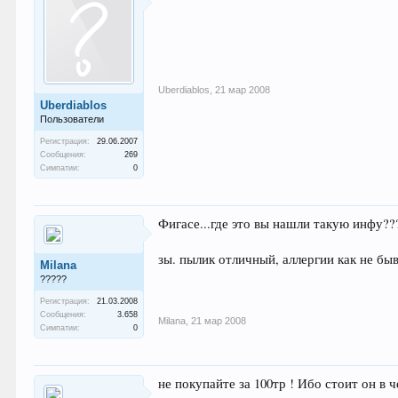
Uberdiablos
,
21 мар 2008
Uberdiablos
Пользователи
Регистрация:
29.06.2007
Сообщения:
269
Симпатии:
0
Фигасе...где это вы нашли такую инфу??
зы. пылик отличный, аллергии как не бы
Milana
?????
Регистрация:
21.03.2008
Сообщения:
3.658
Milana
,
21 мар 2008
Симпатии:
0
не покупайте за 100тр ! Ибо стоит он в 