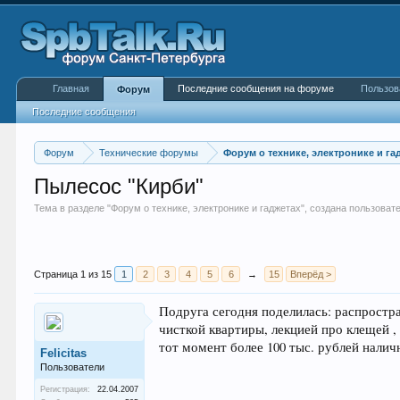
Главная
Последние сообщения на форуме
Пользов
Форум
Последние сообщения
Форум
Технические форумы
Форум о технике, электронике и га
Пылесос "Кирби"
Тема в разделе "
Форум о технике, электронике и гаджетах
", создана пользова
Страница 1 из 15
1
2
3
4
5
6
→
15
Вперёд >
Подруга сегодня поделилась: распростра
чисткой квартиры, лекцией про клещей ,
тот момент более 100 тыс. рублей налич
Felicitas
Пользователи
Регистрация:
22.04.2007