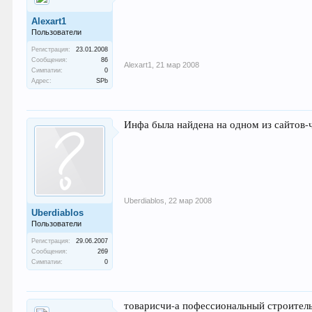
Alexart1
Пользователи
Регистрация:
23.01.2008
Сообщения:
86
Alexart1
,
21 мар 2008
Симпатии:
0
Адрес:
SPb
Инфа была найдена на одном из сайтов-
Uberdiablos
,
22 мар 2008
Uberdiablos
Пользователи
Регистрация:
29.06.2007
Сообщения:
269
Симпатии:
0
товарисчи-а пофессиональный строительный н