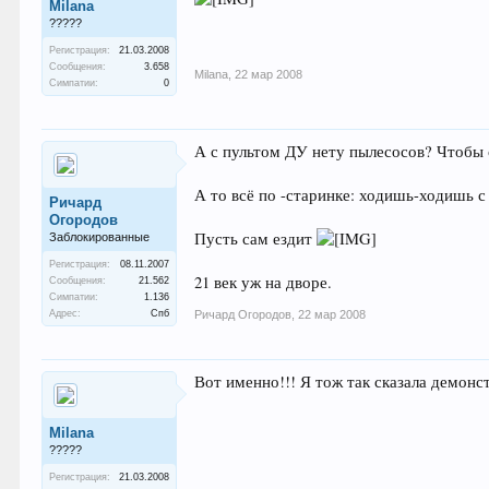
Milana
?????
Регистрация:
21.03.2008
Сообщения:
3.658
Milana
,
22 мар 2008
Симпатии:
0
А с пультом ДУ нету пылесосов? Чтобы с
А то всё по -старинке: ходишь-ходишь с 
Ричард
Огородов
Пусть сам ездит
Заблокированные
Регистрация:
08.11.2007
21 век уж на дворе.
Сообщения:
21.562
Симпатии:
1.136
Адрес:
Спб
Ричард Огородов
,
22 мар 2008
Вот именно!!! Я тож так сказала демон
Milana
?????
Регистрация:
21.03.2008