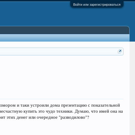
Войти или зарегистрироваться
 измором и таки устроили дома презентацию с показательной
несчастную купить это чудо техники. Думаю, что имей она на
оит этих денег или очередное "разводилово"?