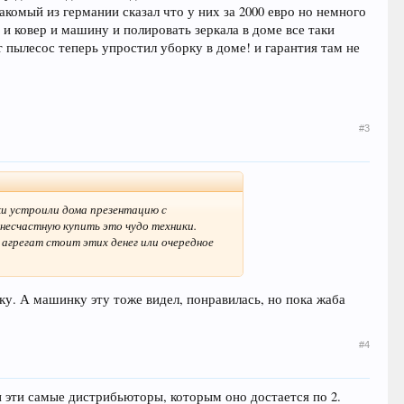
знакомый из германии сказал что у них за 2000 евро но немного
е и ковер и машину и полировать зеркала в доме все таки
т пылесос теперь упростил уборку в доме! и гарантия там не
#3
ки устроили дома презентацию с
 несчастную купить это чудо техники.
 агрегат стоит этих денег или очередное
у. А машинку эту тоже видел, понравилась, но пока жаба
#4
ки эти самые дистрибьюторы, которым оно достается по 2.