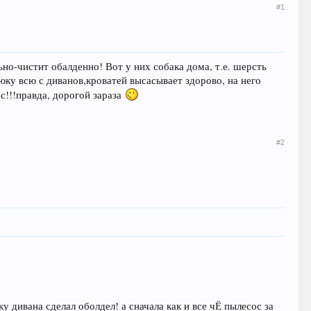
#1
но-чистит обалденно! Вот у них собака дома, т.е. шерсть
люку всю с диванов,кроватей высасывает здорово, на него
с!!!правда, дорогой зараза
#2
у дивана сделал оболдел! а сначала как и все чЁ пылесос за