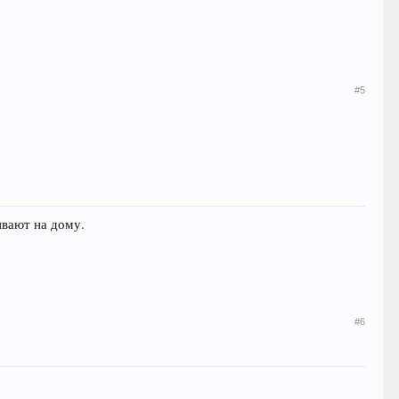
#5
ивают на дому.
#6