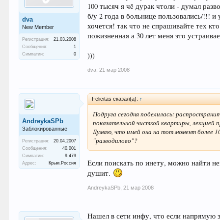
100 тысяч я чё дурак чтоли - думал разво
б/у 2 года в больнице пользовались/!!! 
dva
хочется! так что не спрашивайте тех кто
New Member
пожизненная а 30 лет меня это устраивает
Регистрация:
21.03.2008
Сообщения:
1
)))
Симпатии:
0
dva
,
21 мар 2008
Felicitas сказал(а):
↑
Подруга сегодня поделилась: распространит
AndreykaSPb
показательной чисткой квартиры, лекцией п
Заблокированные
Думаю, что имей она на тот момент более 10
"разводилово"?
Регистрация:
20.04.2007
Сообщения:
40.001
Симпатии:
9.479
Если поискать по инету, можно найти н
Адрес:
Крым.Россия
душит.
AndreykaSPb
,
21 мар 2008
Нашел в сети инфу, что если напрямую з