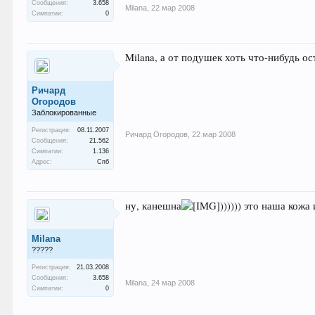
Сообщения:
3.658
Milana
,
22 мар 2008
Симпатии:
0
Milana, а от подушек хоть что-нибудь 
Ричард
Огородов
Заблокированные
Регистрация:
08.11.2007
Ричард Огородов
,
22 мар 2008
Сообщения:
21.562
Симпатии:
1.136
Адрес:
Спб
ну, канешна
)))))) это наша кож
Milana
?????
Регистрация:
21.03.2008
Сообщения:
3.658
Milana
,
24 мар 2008
Симпатии:
0