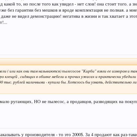
д какой то, но после того как увидел - нет слов! она стоит того. а 
и уже без гарантии без мешков и вроде комплектация не полная. а мн
 даже не видел демонстрацию! негатива в жизни и так хватает а это
!...
ели ( или как они там называются) пылесосов "Кирби" взяли ее измором и та
ро клещей , сидящих в обивке мебели и прочих ужасах и практически убедили
0 тыс. рублей наличными - купила бы. Хотелось бы узнать, действительно ли
емало ругающих, НО не пылесос, а продавцов, разводящих на покупк
аказывать у производителя - то это 2000$. За 4 продают как раз-та