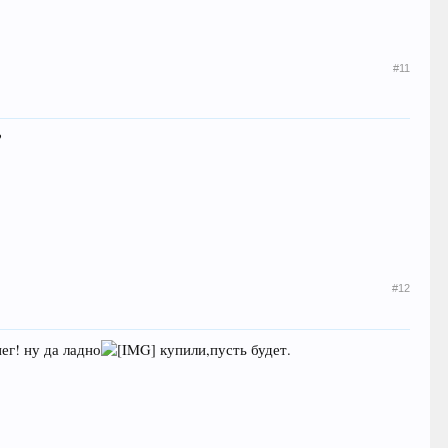
#11
?
#12
нег! ну да ладно
купили,пусть будет.