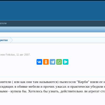
атели
джетах
телем
Felicitas
,
11 авг 2007
.
нители ( или как они там называются) пылесосов "Кирби" взяли ее
 сидящих в обивке мебели и прочих ужасах и практически убедили 
ными - купила бы. Хотелось бы узнать, действительно ли агрегат ст