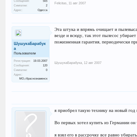
Сообщения:
505
Felicitas
,
11 авг 2007
Симпатии:
2
Адрес:
Одесса
Эта штука и впрямь очищает и пылевысас
везде и всюду, так этот пылесос убирае
пожизненная гарантия, периодически пр
ШушукаБарабук
а
Пользователи
Регистрация:
19.03.2007
ШушукаБарабука
,
12 авг 2007
Сообщения:
120
Симпатии:
0
Адрес:
МО,г.Краснознаменск
я приобрел такую технику на новый год 
Во первых хотел купить из Германии он 
я взял его в рассрочку все равно убират