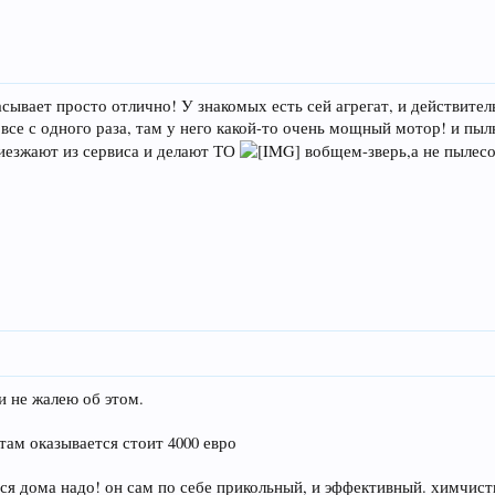
ывает просто отлично! У знакомых есть сей агрегат, и действитель
т все с одного раза, там у него какой-то очень мощный мотор! и пы
иезжают из сервиса и делают ТО
вобщем-зверь,а не пылесо
и не жалею об этом.
там оказывается стоит 4000 евро
ься дома надо! он сам по себе прикольный, и эффективный. химчистк