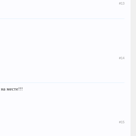
#13
#14
 на месте!!!
#15