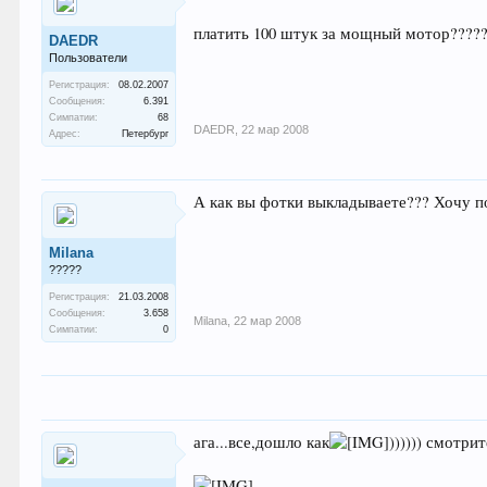
платить 100 штук за мощный мотор????????))))))
DAEDR
Пользователи
Регистрация:
08.02.2007
Сообщения:
6.391
Симпатии:
68
DAEDR
,
22 мар 2008
Адрес:
Петербург
А как вы фотки выкладываете??? Хочу п
Milana
?????
Регистрация:
21.03.2008
Сообщения:
3.658
Milana
,
22 мар 2008
Симпатии:
0
ага...все,дошло как
)))))) смо