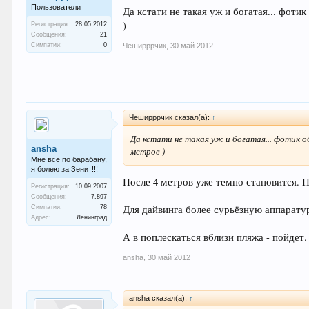
Пользователи
Да кстати не такая уж и богатая... фоти
)
Регистрация:
28.05.2012
Сообщения:
21
Симпатии:
0
Чеширррчик
,
30 май 2012
Чеширррчик сказал(а):
↑
Да кстати не такая уж и богатая... фотик об
ansha
метров )
Мне всё по барабану,
я болею за Зенит!!!
После 4 метров уже темно становится. П
Регистрация:
10.09.2007
Сообщения:
7.897
Для дайвинга более сурьёзную аппарату
Симпатии:
78
Адрес:
Ленинград
А в поплескаться вблизи пляжа - пойде
ansha
,
30 май 2012
ansha сказал(а):
↑