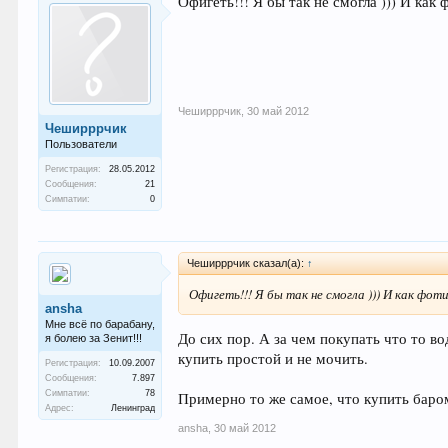
Офигеть!!! Я бы так не смогла ))) И как 
Чеширррчик
,
30 май 2012
Чеширррчик
Пользователи
Регистрация:
28.05.2012
Сообщения:
21
Симпатии:
0
Чеширррчик сказал(а):
↑
Офигеть!!! Я бы так не смогла ))) И как фоти
ansha
Мне всё по барабану,
До сих пор. А за чем покупать что то 
я болею за Зенит!!!
купить простой и не мочить.
Регистрация:
10.09.2007
Сообщения:
7.897
Симпатии:
78
Примерно то же самое, что купить баро
Адрес:
Ленинград
ansha
,
30 май 2012