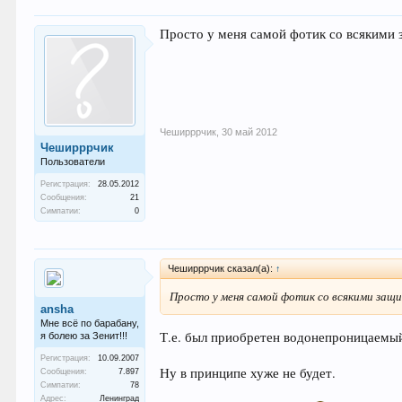
Просто у меня самой фотик со всякими з
Чеширррчик
,
30 май 2012
Чеширррчик
Пользователи
Регистрация:
28.05.2012
Сообщения:
21
Симпатии:
0
Чеширррчик сказал(а):
↑
Просто у меня самой фотик со всякими защит
ansha
Мне всё по барабану,
Т.е. был приобретен водонепроницаемы
я болею за Зенит!!!
Регистрация:
10.09.2007
Ну в принципе хуже не будет.
Сообщения:
7.897
Симпатии:
78
Адрес:
Ленинград