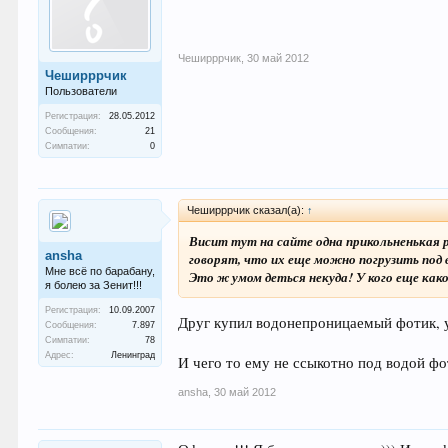
Чеширррчик
,
30 май 2012
Чеширррчик
Пользователи
Регистрация:
28.05.2012
Сообщения:
21
Симпатии:
0
Чеширррчик сказал(а):
↑
Висит тут на сайте одна прикольненькая 
ansha
говорят, что их еще можно погрузить под 
Мне всё по барабану,
Это ж умом деться некуда! У кого еще како
я болею за Зенит!!!
Регистрация:
10.09.2007
Друг купил водонепроницаемый фотик, ус
Сообщения:
7.897
Симпатии:
78
Адрес:
Ленинград
И чего то ему не ссыкотно под водой фо
ansha
,
30 май 2012