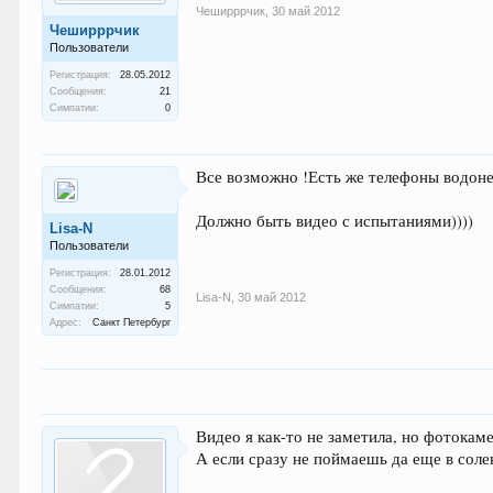
Чеширррчик
,
30 май 2012
Чеширррчик
Пользователи
Регистрация:
28.05.2012
Сообщения:
21
Симпатии:
0
Все возможно !Есть же телефоны водоне
Должно быть видео с испытаниями))))
Lisa-N
Пользователи
Регистрация:
28.01.2012
Сообщения:
68
Lisa-N
,
30 май 2012
Симпатии:
5
Адрес:
Санкт Петербург
Видео я как-то не заметила, но фотокам
А если сразу не поймаешь да еще в солен