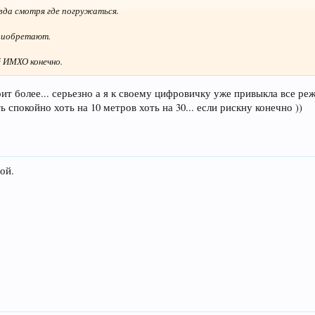
вда смотря где погружаться.
приобретают.
ё ИМХО конечно.
оит более... серьезно а я к своему цифровичку уже привыкла все р
 спокойно хоть на 10 метров хоть на 30... если рискну конечно ))
ой.