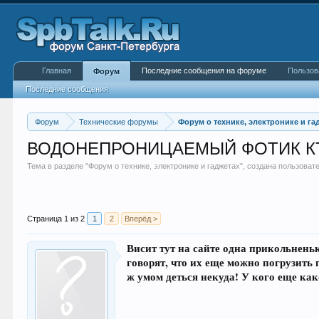
Главная
Последние сообщения на форуме
Пользов
Форум
Последние сообщения
Форум
Технические форумы
Форум о технике, электронике и га
ВОДОНЕПРОНИЦАЕМЫЙ ФОТИК КТО
Тема в разделе "
Форум о технике, электронике и гаджетах
", создана пользова
Страница 1 из 2
1
2
Вперёд >
Висит тут на сайте одна прикольнень
говорят, что их еще можно погрузить 
ж умом деться некуда! У кого еще как