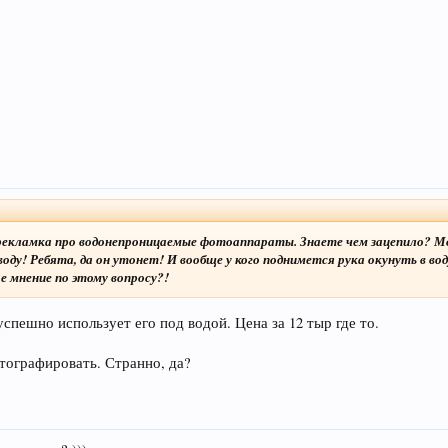
рекламка про водонепроницаемые фотоаппараты. Знаете чем зацепило? Мод
воду! Ребята, да он утонет! И вообще у кого поднимется рука окунуть в в
е мнение по этому вопросу?!
пешно использует его под водой. Цена за 12 тыр где то.
тографировать. Странно, да?