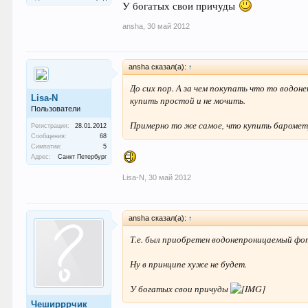
У богатых свои причуды
ansha
,
30 май 2012
ansha сказал(а):
↑
До сих пор. А за чем покупать что то водон
Lisa-N
купить простой и не мочить.
Пользователи
Примерно то же самое, что купить баромет
Регистрация:
28.01.2012
Сообщения:
68
Симпатии:
5
Адрес:
Санкт Петербург
Lisa-N
,
30 май 2012
ansha сказал(а):
↑
Т.е. был приобретен водонепроницаемый фо
Ну в принципе хуже не будет.
У богатых свои причуды
Чеширррчик