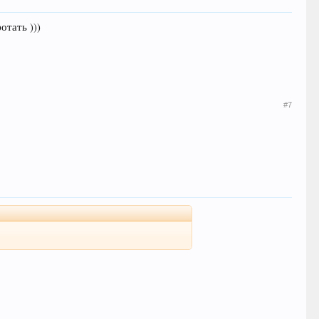
отать )))
#7