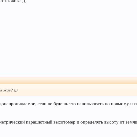
фотик жив? )))
к жив? )))
водонепроницаемое, если не будешь это использовать по прямому н
метрический парашютный высотомер и определять высоту от земли