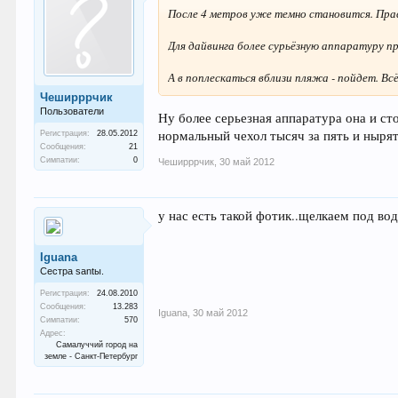
После 4 метров уже темно становится. Пра
Для дайвинга более сурьёзную аппаратуру 
А в поплескаться вблизи пляжа - пойдет. Вс
Чеширррчик
Пользователи
Ну более серьезная аппаратура она и ст
нормальный чехол тысяч за пять и нырять
Регистрация:
28.05.2012
Сообщения:
21
Симпатии:
0
Чеширррчик
,
30 май 2012
у нас есть такой фотик..щелкаем под вод
Iguana
Сестра santы.
Регистрация:
24.08.2010
Сообщения:
13.283
Iguana
,
30 май 2012
Симпатии:
570
Адрес:
Самалуччий город на
земле - Санкт-Петербург