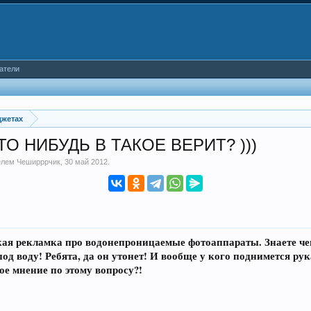
атели
джетах
 НИБУДЬ В ТАКОЕ ВЕРИТ? )))
телем
Чеширррчик
,
30 май 2012
.
кая рекламка про водонепроницаемые фотоаппараты. Знаете чем 
под воду! Ребята, да он утонет! И вообще у кого поднимется рук
ое мнение по этому вопросу?!