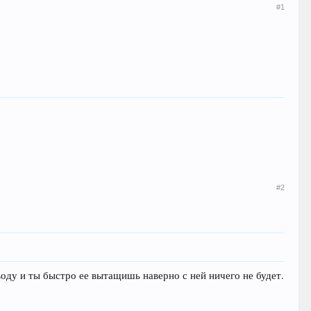
#1
#2
воду и ты быстро ее вытащишь наверно с ней ничего не будет.