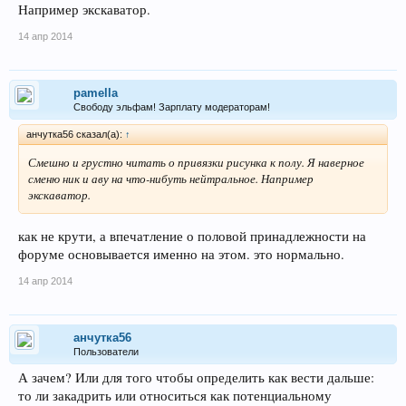
Например экскаватор.
14 апр 2014
pamella
Свободу эльфам! Зарплату модераторам!
анчутка56 сказал(а):
↑
Смешно и грустно читать о привязки рисунка к полу. Я наверное
сменю ник и аву на что-нибуть нейтральное. Например
экскаватор.
как не крути, а впечатление о половой принадлежности на
форуме основывается именно на этом. это нормально.
14 апр 2014
анчутка56
Пользователи
А зачем? Или для того чтобы определить как вести дальше:
то ли закадрить или относиться как потенциальному