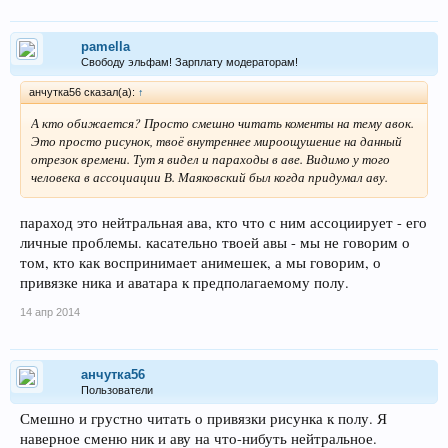
pamella
Свободу эльфам! Зарплату модераторам!
анчутка56 сказал(а):
↑
А кто обижается? Просто смешно читать коменты на тему авок.
Это просто рисунок, твоё внутреннее мироощушение на данный
отрезок времени. Тут я видел и параходы в аве. Видимо у того
человека в ассоциации В. Маяковский был когда придумал аву.
параход это нейтральная ава, кто что с ним ассоциирует - его
личные проблемы. касательно твоей авы - мы не говорим о
том, кто как воспринимает анимешек, а мы говорим, о
привязке ника и аватара к предполагаемому полу.
14 апр 2014
анчутка56
Пользователи
Смешно и грустно читать о привязки рисунка к полу. Я
наверное сменю ник и аву на что-нибуть нейтральное.