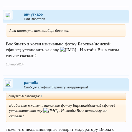
анчутка56
Пользователи
А на аватарке так вообще девачка.
Вообщето я хотел изначально фотку Барсика(донской
сфинкс) установить как аву
. И чтобы Вы в таком
случае сказали?
13 апр 2014
pamella
Свободу эльфам! Зарплату модераторам!
анчутка56 сказал(а):
↑
Вообщето я хотел изначально фотку Барсика(донской сфинкс)
установить как аву
. И чтобы Вы в таком случае
сказали?
тоже, что недальновидные говорят модератору Виола с