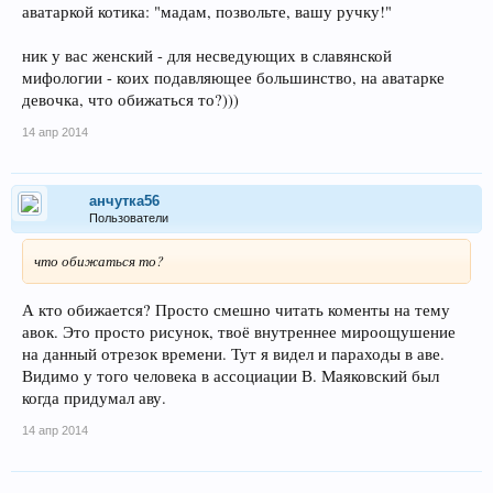
аватаркой котика: "мадам, позвольте, вашу ручку!"
ник у вас женский - для несведующих в славянской
мифологии - коих подавляющее большинство, на аватарке
девочка, что обижаться то?)))
14 апр 2014
анчутка56
Пользователи
что обижаться то?
А кто обижается? Просто смешно читать коменты на тему
авок. Это просто рисунок, твоё внутреннее мироощушение
на данный отрезок времени. Тут я видел и параходы в аве.
Видимо у того человека в ассоциации В. Маяковский был
когда придумал аву.
14 апр 2014