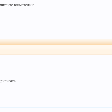
очитайте вгимательно:
риписать...