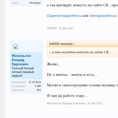
Адрес:
Петербург
а так выглядит новость на сайте СК , пр
(
Зарегистрируйтесь
или
Авторизуйтесь
)
DAEDR
,
20 дек 2012
DAEDR сказал(а):
↑
...а так выглядит новость на сайте СК...
Михельсон
Конрад
Жалко...
Карлович
Толстый потный
хитрый ленивый
Ну а менты, - менты и есть...
жадный
Регистрация:
27.02.2012
Могли и самоотрезание головы мужику п
Сообщения:
5.386
Симпатии:
820
Я там на работу езжу...
Михельсон Конрад Карлович
,
20 дек 2012