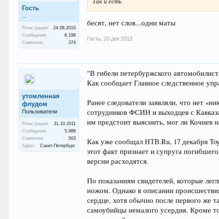
Так и есть
Гость
...
бесят, нет слов...одни маты
Регистрация:
24.08.2010
Сообщения:
6.198
Гость
,
20 дек 2012
Симпатии:
374
"В гибели петербуржского автомобилист
Как сообщает Главное следственное упр
утомленная
Ранее следователи заявляли, что нет «
флудом
сотрудников ФСИН и выходцев с Кавказа,
Пользователи
им предстоит выяснить, мог ли Кочнев н
Регистрация:
31.10.2011
Сообщения:
5.988
Симпатии:
503
Как уже сообщал НТВ.Ru, 17 декабря Toy
Адрес:
Санкт-Петербург.
этот факт признает и супруга погибшег
версии расходятся.
По показаниям свидетелей, которые легл
ножом. Однако в описании происшествия 
сердце, хотя обычно после первого же т
самоубийцы немалого усердия. Кроме то