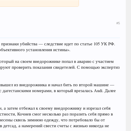
#5
признаки убийства — следствие идет по статье 105 УК РФ.
объективного установления истины».
который на своем внедорожнике попал в аварию с участием
нируют проверить показания свидетелей. С помощью экспертиз
на вышел из внедорожника и начал бить по второй машине —
 дагестанскими номерами, в который врезалась Audi. Далее
и, а затем отбежал к своему внедорожнику и изрезал себя
тности, Кочнев смог несколько раз поразить себя прямо в
анесены сквозь зимнюю одежду, что потребовало бы от
 детсад, а намерений свести счеты с жизнью никогда не