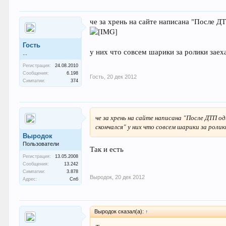
че за хрень на сайте написана "После Д
Гость
у них что совсем шарики за ролики заех
...
Регистрация:
24.08.2010
Сообщения:
6.198
Гость
,
20 дек 2012
Симпатии:
374
че за хрень на сайте написана "После ДТП о
скончался" у них что совсем шарики за роли
Выродок
Пользователи
Так и есть
Регистрация:
13.05.2008
Сообщения:
13.242
Симпатии:
3.878
Выродок
,
20 дек 2012
Адрес:
Спб
Выродок сказал(а):
↑