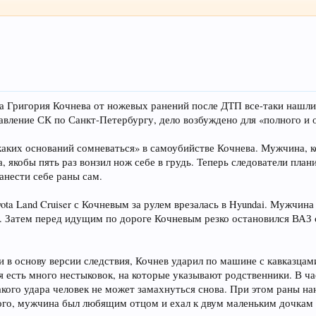
а Григория Кочнева от ножевых ранений после ДТП все-таки нашли 
авление СК по Санкт-Петербургу, дело возбуждено для «полного и 
никаких оснований сомневаться» в самоубийстве Кочнева. Мужчина, 
 якобы пять раз вонзил нож себе в грудь. Теперь следователи пла
анести себе раны сам.
ota Land Cruiser с Кочневым за рулем врезалась в Hyundai. Мужчи
о. Затем перед идущим по дороге Кочневым резко остановился ВАЗ с
и в основу версии следствия, Кочнев ударил по машине с кавказцам
есть много нестыковок, на которые указывают родственники. В час
акого удара человек не может замахнуться снова. При этом раны н
го, мужчина был любящим отцом и ехал к двум маленьким дочкам в