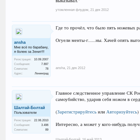
выказывал."
утомленная флудом
,
21 дек 2012
Где то прочёл, что было пять ножевых р
Огуели менты-г......ны. Хачей опять выгор
ansha
Мне всё по барабану,
я болею за Зенит!!!
Регистрация:
10.09.2007
Сообщения:
7.897
ansha
,
21 дек 2012
Симпатии:
78
Адрес:
Ленинград
Главное следственное управление СК Ро
самоубийство, ударив себя ножом в серд
Шалтай-Болтай
(
Зарегистрируйтесь
или
Авторизуйтесь
)
Пользователи
Регистрация:
22.06.2010
Интересно, а может у кого-нибудь получ
Сообщения:
3.496
Симпатии:
89
Шалтай-Болтай
,
16 май 2013