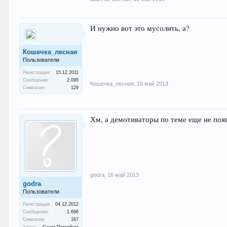
И нужно вот это мусолить, а?
Кошечка_лесная
Пользователи
Регистрация:
15.12.2011
Сообщения:
2.095
Кошечка_лесная
,
16 май 2013
Симпатии:
129
Хм, а демотиваторы по теме еще не поя
godra
,
16 май 2013
godra
Пользователи
Регистрация:
04.12.2012
Сообщения:
1.696
Симпатии:
167
Адрес:
Санкт-Петербург