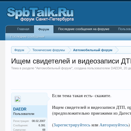
Главная
Последние сообщения на форуме
Пользов
Форум
Последние сообщения
Форум
Технические форумы
Автомобильный форум
Ищем свидетелей и видеозаписи Д
Тема в разделе "
Автомобильный форум
", создана пользователем
DAEDR
,
20 д
Если тема такая есть- скажите.
Ищем свидетелей и видеозаписи ДТП, пр
DAEDR
(предположительно приезжими из Дагеста
Пользователи
Регистрация:
08.02.2007
(
Зарегистрируйтесь
или
Авторизуйтесь
)
Сообщения:
6.391
Симпатии:
68