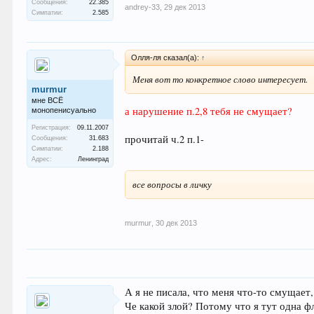
Сообщения:
22.385
andrey-33
,
29 дек 2013
Симпатии:
2.585
Олля-ля сказал(а):
↑
Меня вот то конкретное слово интересует.
murmur
мне ВСЁ
а нарушение п.2,8 тебя не смущает?
монопенисуально
Регистрация:
09.11.2007
прочитай ч.2 п.1-
Сообщения:
31.683
Симпатии:
2.188
Адрес:
Ленинград
все вопросы в личку
murmur
,
30 дек 2013
А я не писала, что меня что-то смущает,
Че какой злой? Потому что я тут одна ф