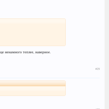
вце ненамного теплее, наверное.
#29