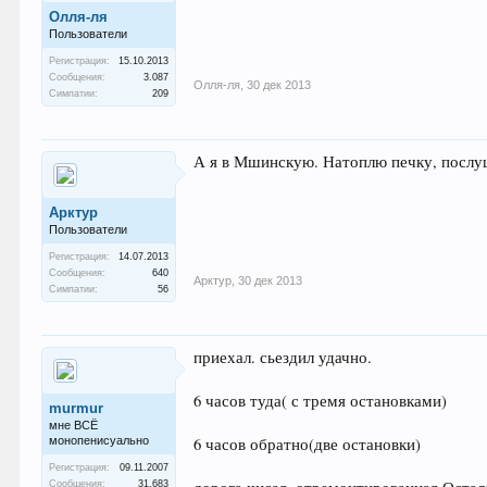
Олля-ля
Пользователи
Регистрация:
15.10.2013
Сообщения:
3.087
Олля-ля
,
30 дек 2013
Симпатии:
209
А я в Мшинскую. Натоплю печку, послуш
Арктур
Пользователи
Регистрация:
14.07.2013
Сообщения:
640
Арктур
,
30 дек 2013
Симпатии:
56
приехал. сьездил удачно.
6 часов туда( с тремя остановками)
murmur
мне ВСЁ
монопенисуально
6 часов обратно(две остановки)
Регистрация:
09.11.2007
Сообщения:
31.683