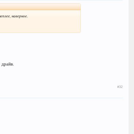
еплее, наверное.
 драйв.
#32