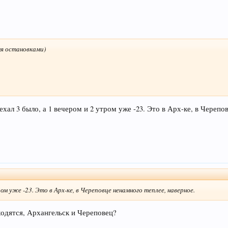
емя остановками)
ехал 3 было, а 1 вечером и 2 утром уже -23. Это в Арх-ке, в Черепо
ром уже -23. Это в Арх-ке, в Череповце ненамного теплее, наверное.
ходятся, Архангельск и Череповец?