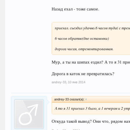
Назад ехал - тоже самое.
приехал. сьездил удачно.6 часов туда( с тр
6 часов обратно(две остановки)
дорога чисая, отремонтированная.
Мур, а ты на шипах ездил? А то я 31 при
Дорога в каток не превратилась?
andrey-33
,
10 янв 2014
andrey-33 сказал(а):
↑
А то я 31 приехал 3 было, а 1 вечером и 2 ут
Откуда такой вывод? Они что, рядом на