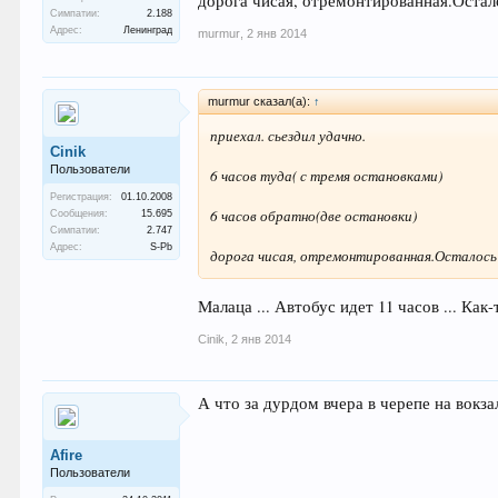
дорога чисая, отремонтированная.Остало
Симпатии:
2.188
Адрес:
Ленинград
murmur
,
2 янв 2014
murmur сказал(а):
↑
приехал. сьездил удачно.
Cinik
Пользователи
6 часов туда( с тремя остановками)
Регистрация:
01.10.2008
6 часов обратно(две остановки)
Сообщения:
15.695
Симпатии:
2.747
Адрес:
S-Pb
дорога чисая, отремонтированная.Осталось
Малаца ... Автобус идет 11 часов ... Как-
Cinik
,
2 янв 2014
А что за дурдом вчера в черепе на вокз
Afire
Пользователи