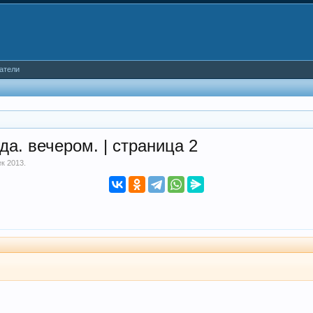
атели
да. вечером. | страница 2
ек 2013
.