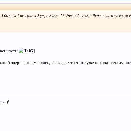
 3 было, а 1 вечером и 2 утром уже -23. Это в Арх-ке, в Череповце ненамного т
твенности
мной зверски посмеялись, сказали, что чем хуже погода- тем лучше
овец!