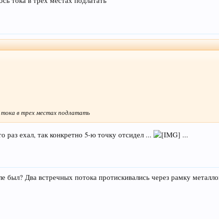
сь тока в трех местах подлатать
 тока в трех местах подлатать
то раз ехал, так конкретно 5-ю точку отсидел ...
...
але был? Два встречных потока протискивались через рамку металл