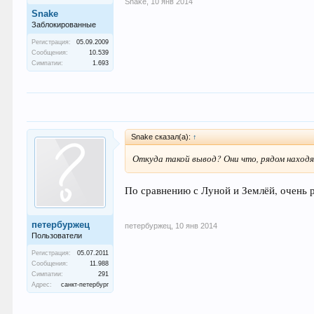
Snake
,
10 янв 2014
Snake
Заблокированные
Регистрация:
05.09.2009
Сообщения:
10.539
Симпатии:
1.693
Snake сказал(а):
↑
Откуда такой вывод? Они что, рядом находя
По сравнению с Луной и Землёй, очень 
петербуржец
петербуржец
,
10 янв 2014
Пользователи
Регистрация:
05.07.2011
Сообщения:
11.988
Симпатии:
291
Адрес:
санкт-петербург