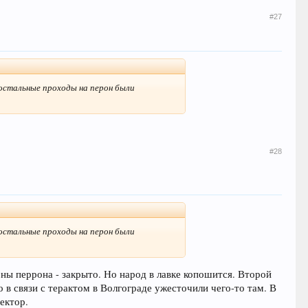
#27
 остальные проходы на перон были
#28
 остальные проходы на перон были
оны перрона - закрыто. Но народ в лавке копошится. Второй
то в связи с терактом в Волгограде ужесточили чего-то там. В
ектор.