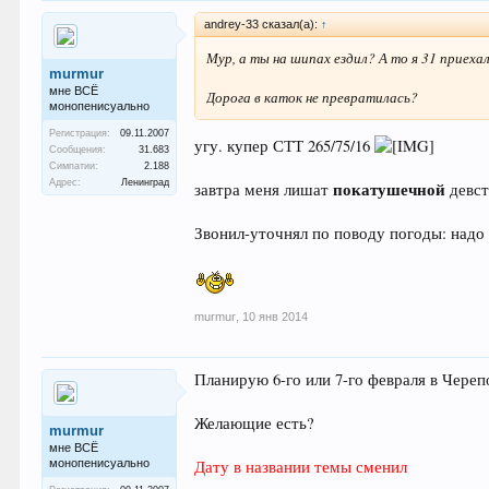
andrey-33 сказал(а):
↑
Мур, а ты на шипах ездил? А то я 31 приехал
murmur
мне ВСЁ
Дорога в каток не превратилась?
монопенисуально
Регистрация:
09.11.2007
угу. купер СТТ 265/75/16
Сообщения:
31.683
Симпатии:
2.188
Адрес:
Ленинград
покатушечной
завтра меня лишат
девс
Звонил-уточнял по поводу погоды: надо 
murmur
,
10 янв 2014
Планирую 6-го или 7-го февраля в Череп
Желающие есть?
murmur
мне ВСЁ
монопенисуально
Дату в названии темы сменил