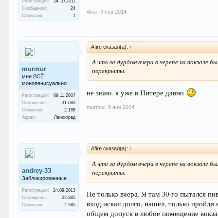
Регистрация:
24.10.2011
Сообщения:
24
Afire
,
9 янв 2014
Симпатии:
1
Afire сказал(а):
↑
А что за дурдом вчера в черепе на вокзале 
murmur
перекрыты.
мне ВСЁ
монопенисуально
не знаю. я уже в Питере давно
Регистрация:
09.11.2007
Сообщения:
31.683
murmur
,
9 янв 2014
Симпатии:
2.188
Адрес:
Ленинград
Afire сказал(а):
↑
А что за дурдом вчера в черепе на вокзале 
andrey-33
перекрыты.
Заблокированные
Регистрация:
24.09.2013
Не только вчера. Я там 30-го пытался п
Сообщения:
22.385
вход искал долго, нашёл, только пройдя 
Симпатии:
2.585
общем допуск в любое помещение вокзала