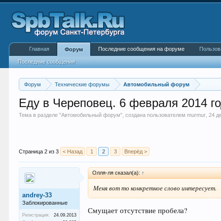
Главная
Последние сообщения на форуме
Пользов
Форум
Последние сообщения
Форум
Технические форумы
Автомобильный форум
Еду в Череповец. 6 февраля 2014 го
Тема в разделе "
Автомобильный форум
", создана пользователем
murmur
,
24 д
Страница 2 из 3
< Назад
1
2
3
Вперёд >
Олля-ля сказал(а):
↑
Меня вот то конкретное слово интересует.
andrey-33
Заблокированные
Смущает отсутствие пробела?
Регистрация:
24.09.2013