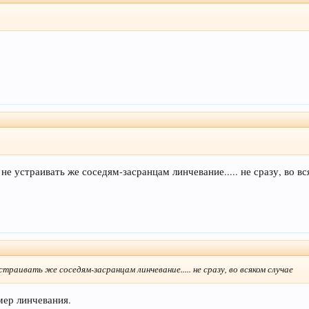
 не устраивать же соседям-засранцам линчевание..... не сразу, во в
страивать же соседям-засранцам линчевание..... не сразу, во всяком случае
мер линчевания.