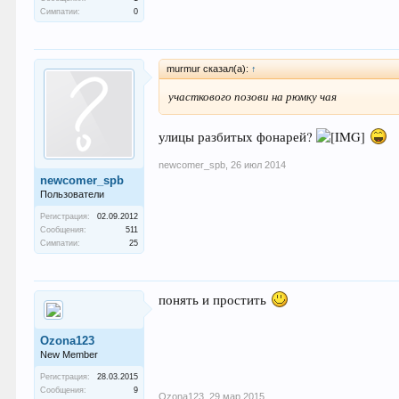
Симпатии:
0
murmur сказал(а):
↑
участкового позови на рюмку чая
улицы разбитых фонарей?
newcomer_spb
,
26 июл 2014
newcomer_spb
Пользователи
Регистрация:
02.09.2012
Сообщения:
511
Симпатии:
25
понять и простить
Ozona123
New Member
Регистрация:
28.03.2015
Сообщения:
9
Ozona123
,
29 мар 2015