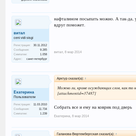
нафталином посыпать можно. А так-да, у
вдруг поможет.
витал
ceni vidi sisgi
Регистрация:
30.11.2012
Сообщения:
9.285
витал
,
8 мар 2014
Симпатии:
1.058
Адрес:
санкт-петербург
Арктур сказал(а):
↑
Можно ли, кроме осуждающих слов, как то н
Екатерина
[attachmentid=37487]
Пользователи
Регистрация:
11.03.2010
Собрать все и ему на коврик под дверь
Сообщения:
11.734
Симпатии:
1.239
Екатерина
,
8 мар 2014
Галанова-Вюртембергская сказал(а):
↑