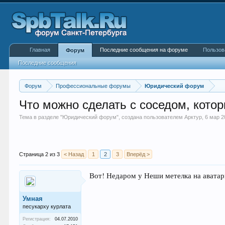
Главная
Последние сообщения на форуме
Пользов
Форум
Последние сообщения
Форум
Профессиональные форумы
Юридический форум
Что можно сделать с соседом, котор
Тема в разделе "
Юридический форум
", создана пользователем
Арктур
,
6 мар 2
Страница 2 из 3
< Назад
1
2
3
Вперёд >
Вот! Недаром у Неши метелка на аватар
Умная
песукарху курлата
Регистрация:
04.07.2010