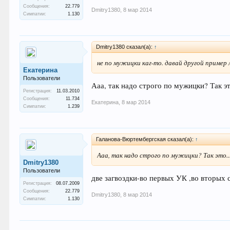
Сообщения:
22.779
Dmitry1380
,
8 мар 2014
Симпатии:
1.130
Dmitry1380 сказал(а):
↑
не по мужицки каг-то. давай другой пример 
Екатерина
Пользователи
Ааа, так надо строго по мужицки? Так это
Регистрация:
11.03.2010
Сообщения:
11.734
Екатерина
,
8 мар 2014
Симпатии:
1.239
Галанова-Вюртембергская сказал(а):
↑
Ааа, так надо строго по мужицки? Так это...
Dmitry1380
Пользователи
две загвоздки-во первых УК ,во вторых 
Регистрация:
08.07.2009
Сообщения:
22.779
Dmitry1380
,
8 мар 2014
Симпатии:
1.130