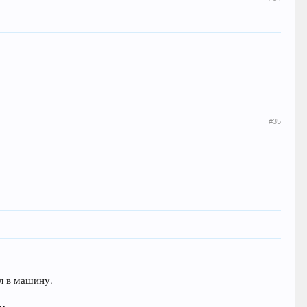
#35
.
л в машину.