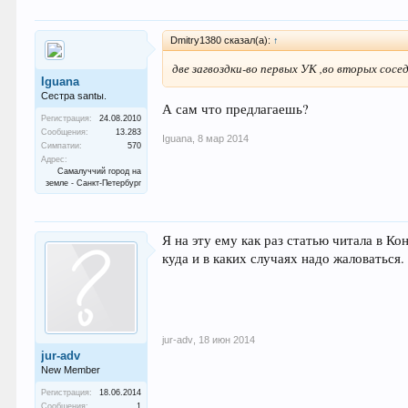
Dmitry1380 сказал(а):
↑
две загвоздки-во первых УК ,во вторых сосе
Iguana
Сестра santы.
А сам что предлагаешь?
Регистрация:
24.08.2010
Сообщения:
13.283
Iguana
,
8 мар 2014
Симпатии:
570
Адрес:
Самалуччий город на
земле - Санкт-Петербург
Я на эту ему как раз статью читала в Ко
куда и в каких случаях надо жаловаться.
jur-adv
,
18 июн 2014
jur-adv
New Member
Регистрация:
18.06.2014
Сообщения:
1