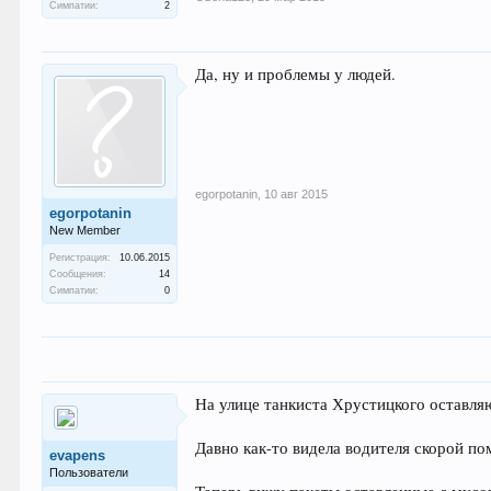
Симпатии:
2
Да, ну и проблемы у людей.
egorpotanin
,
10 авг 2015
egorpotanin
New Member
Регистрация:
10.06.2015
Сообщения:
14
Симпатии:
0
На улице танкиста Хрустицкого оставля
Давно как-то видела водителя скорой п
evapens
Пользователи