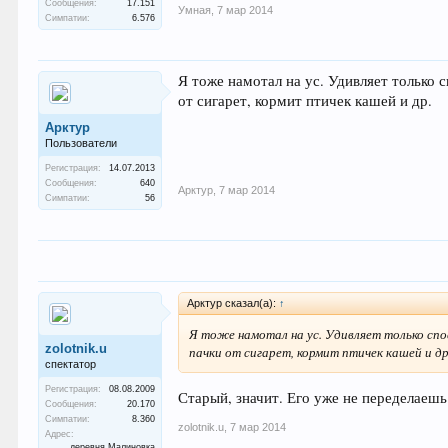
Сообщения:
17.151
Умная
,
7 мар 2014
Симпатии:
6.576
Я тоже намотал на ус. Удивляет только 
от сигарет, кормит птичек кашей и др.
Арктур
Пользователи
Регистрация:
14.07.2013
Сообщения:
640
Арктур
,
7 мар 2014
Симпатии:
56
Арктур сказал(а):
↑
Я тоже намотал на ус. Удивляет только спо
zolotnik.u
пачки от сигарет, кормит птичек кашей и др
спектатор
Регистрация:
08.08.2009
Старый, значит. Его уже не переделаешь
Сообщения:
20.170
Симпатии:
8.360
zolotnik.u
,
7 мар 2014
Адрес:
деревня Малиновка