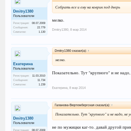
Собрать все и ему на коврик под дверь
Dmitry1380
Пользователи
мелко.
Регистрация:
08.07.2009
Сообщения:
22.779
Dmitry1380
,
8 мар 2014
Симпатии:
1.130
Dmitry1380 сказал(а):
↑
мелко.
Екатерина
Пользователи
Показательно. Тут "крупного" и не надо,
Регистрация:
11.03.2010
Сообщения:
11.734
Симпатии:
1.239
Екатерина
,
8 мар 2014
Галанова-Вюртембергская сказал(а):
↑
Показательно. Тут "крупного" и не надо, не у
Dmitry1380
Пользователи
не по мужицки каг-то. давай другой при
Регистрация:
08.07.2009