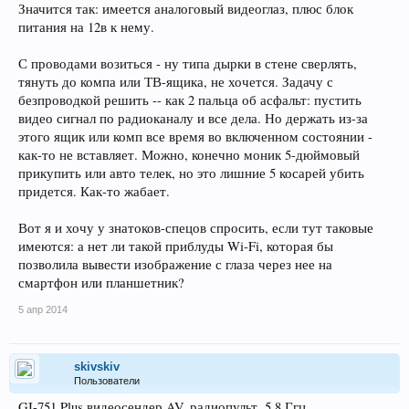
Значится так: имеется аналоговый видеоглаз, плюс блок
питания на 12в к нему.
С проводами возиться - ну типа дырки в стене сверлять,
тянуть до компа или ТВ-ящика, не хочется. Задачу с
безпроводкой решить -- как 2 пальца об асфальт: пустить
видео сигнал по радиоканалу и все дела. Но держать из-за
этого ящик или комп все время во включенном состоянии -
как-то не вставляет. Можно, конечно моник 5-дюймовый
прикупить или авто телек, но это лишние 5 косарей убить
придется. Как-то жабает.
Вот я и хочу у знатоков-спецов спросить, если тут таковые
имеются: а нет ли такой приблуды Wi-Fi, которая бы
позволила вывести изображение с глаза через нее на
смартфон или планшетник?
5 апр 2014
skivskiv
Пользователи
GI-751 Plus видеосендер AV, радиопульт, 5.8 Ггц