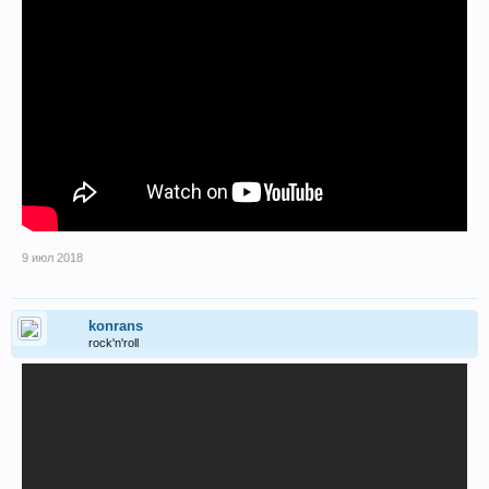
9 июл 2018
konrans
rock'n'roll