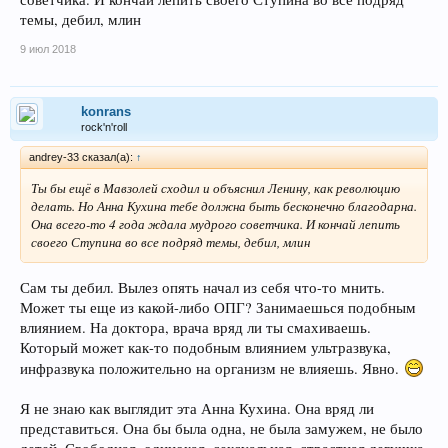
темы, дебил, млин
9 июл 2018
konrans
rock'n'roll
andrey-33 сказал(а):
↑
Ты бы ещё в Мавзолей сходил и объяснил Ленину, как революцию
делать. Но Анна Кухина тебе должна быть бесконечно благодарна.
Она всего-то 4 года ждала мудрого советчика. И кончай лепить
своего Ступина во все подряд темы, дебил, млин
Сам ты дебил. Вылез опять начал из себя что-то мнить.
Может ты еще из какой-либо ОПГ? Занимаешься подобным
влиянием. На доктора, врача вряд ли ты смахиваешь.
Который может как-то подобным влиянием ультразвука,
инфразвука положительно на организм не влияешь. Явно.
Я не знаю как выглядит эта Анна Кухина. Она вряд ли
представиться. Она бы была одна, не была замужем, не было