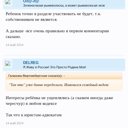
Ол@-л@
Зеленоглазая рыжеволоска, а может рыжеволосая зеле
Ребенок точно в разделе участвовать не будет, т.к.
собственником не является.
А дальше -все очень правильно в первом комментарии
сказано.
14 май 2014
DELREG
Я Живу в России! Это Просто Родина Моя!
Галанова-Вюртембергская сказал(а):
↑
"Так что" уже давно переделали. Изменился семейный кодекс
Интересы ребёнка не ущемлялись (а скажем иногда даже
чересчур) в любом кодексе
Так что к юристам-адвокатам
14 май 2014