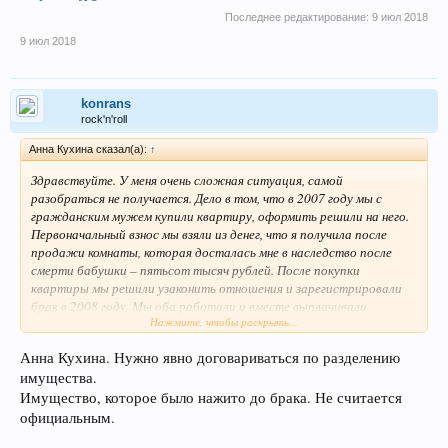
Последнее редактирование:
9 июл 2018
9 июл 2018
konrans
rock'n'roll
Анна Кухина сказал(а):
↑
Здравствуйте. У меня очень сложная ситуация, самой
разобраться не получается. Дело в том, что в 2007 году мы с
гражданским мужем купили квартиру, оформить решили на него.
Первоначальный взнос мы взяли из денег, что я получила после
продажи комнаты, которая досталась мне в наследство после
смерти бабушки – пятьсот тысяч рублей. После покупки
квартиры мы решили узаконить отношения и зарегистрировали
брак в 2008 году. Мы оба работали и вместе выплачивали
Нажмите, чтобы раскрыть...
ежемесячные платежи. В 2010 году у нас родился ребенок. В
данный момент мы уже не живем вместе из-за разлада
Анна Кухина. Нужно явно договариваться по разделению
отношений, ребенок со мной, мы живем с моими родителями. Мы
имущества.
собираемся разводиться, ребенок останется жить со мной.
Однако на счет квартиры не все ясно, т.к. она куплена до брака! На
Имущество, которое было нажито до брака. Не считается
какую долю я и мой ребенок можем рассчитывать? Спасибо за
официальным.
любую помощь!