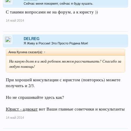
осуществляется в интересах обоих лиц, ведущих совместное
Сейчас меня покормят, сейчас я буду кушать.
хозяйство.
С такими вопросами не на форум, а к юристу ))
14 май 2014
DELREG
Я Живу в России! Это Просто Родина Моя!
Анна Кухина сказал(а):
↑
На какую долю я и мой ребенок можем рассчитывать? Спасибо за
любую помощь!
При хорошей консультации с юристом (повторюсь) можете
получить и 2/3.
Но не спрашивайте здесь как?
Юрист - адвокат
вот Ваши главные советчики и консультанты
14 май 2014