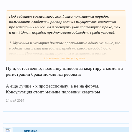
Под ведением совместного хозяйства понимается порядок
пользования, владения и распоряжения имуществом совместно
проживающих мужчины и женщины (как состоящих в браке, так
и нет). Этот порядок предполагает соблюдение ряда условий:
1. Мужчина и женщина должны проживать в одном жилище, т.е.
в одном помещении или здании, представляющем собой одно
жилище. При проживании мужчины и женщины в разных
Нажмите, чтобы раскрыть...
квартирах многоквартирного дома вряд ли можно вести речь о
ведении совместного хозяйства, хотя, в принципе, такое не
Ну и, естественно, половину взносов за квартиру с момента
исключено.
регистрации брака можно истребовать
2. Между мужчиной и женщиной должны иметься личные
отношения, позволяющие помимо прочего говорить об
А еще лучше - к профессионалу, а не на форум.
определенной степени доверия в части распоряжения
Консультация стоит меньше половины квартиры
имуществом.
14 май 2014
3. Пользование, владение и распоряжение большей частью
имущества (за исключением недвижимости и иных особо ценных
вещей) осуществляется по взаимному согласию.
4. Пользование, владение и распоряжение имуществом
акимка