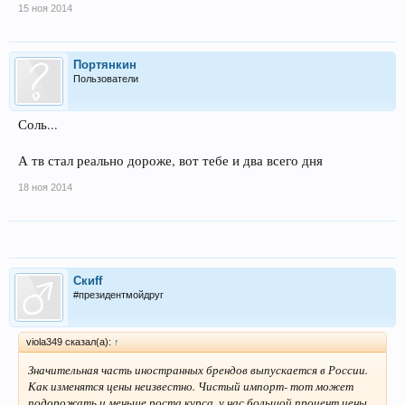
15 ноя 2014
Портянкин
Пользователи
Соль...
А тв стал реально дороже, вот тебе и два всего дня
18 ноя 2014
Скиff
#президентмойдруг
viola349 сказал(а):
↑
Значительная часть иностранных брендов выпускается в России.
Как изменятся цены неизвестно. Чистый импорт- тот может
подорожать и меньше роста курса, у нас большой процент цены