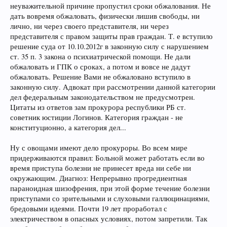
неуважительной причине пропустил сроки обжалования. Не
дать вовремя обжаловать, физически лишив свободы, ни
лично, ни через своего представителя, ни через
представителя с правом защиты прав граждан. Т. е вступило
решение суда от 10.10.2012г в законную силу с нарушением
ст. 35 п. 3 закона о психиатрической помощи. Не дали
обжаловать и ГПК о сроках, а потом и вовсе не дадут
обжаловать. Решение Вами не обжаловано вступило в
законную силу. Адвокат при рассмотрении данной категории
дел федеральным законодательством не предусмотрен.
Цитаты из ответов зам прокурора республики РБ ст.
советник юстиции Логинов. Категория граждан - не
конституционно, а категория дел...
Ну с овощами имеют дело прокуроры. Во всем мире
придерживаются правил: Больной может работать если во
время приступа болезни не принесет вреда ни себе ни
окружающим. Диагноз: Непрерывно прогредиентная
параноидная шизофрения, при этой форме течение болезни
приступами со зрительными и слуховыми галлюцинациями,
бредовыми идеями. Почти 19 лет проработал с
электричеством в опасных условиях, потом запретили. Так