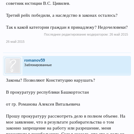
советник юстиции В.С. Цивилев.
Третий рейх победили, а наследство в законах осталось?
Так к какой категории граждан я принадлежу? Недочеловеки?
Последнее редактирование модератором:
26 май 2015
26 май 2015
romanov59
Заблокированные
Законы? Позволяют Конституцию нарушать?
В прокуратуру республики Башкортостан
от гр. Романова Алексея Витальевича
Прошу прокуратуру рассмотреть дело в полном объеме. На
мое заявление, что в результате разбирательства о том
законно запрещение на работу или разрешение, меня
поместили в психбольницу. Судья сказала, что это к делу не