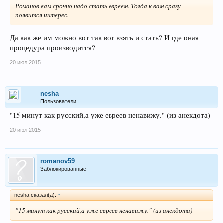
Романов вам срочно надо стать евреем. Тогда к вам сразу
появится интерес.
Да как же им можно вот так вот взять и стать? И где оная
процедура производится?
20 июл 2015
nesha
Пользователи
"15 минут как русский,а уже евреев ненавижу." (из анекдота)
20 июл 2015
romanov59
Заблокированные
nesha сказал(а):
↑
"15 минут как русский,а уже евреев ненавижу." (из анекдота)