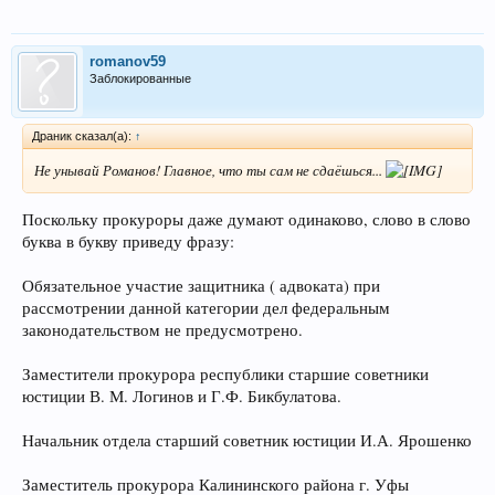
Ну с овощами имеют дело прокуроры. Во всем мире
придерживаются правил: Больной может работать если во
время приступа болезни не принесет вреда ни себе ни
romanov59
окружающим. Диагноз: Непрерывно прогредиентная параноидная
Заблокированные
шизофрения, при этой форме течение болезни приступами со
зрительными и слуховыми галлюцинациями, бредовыми идеями.
Почти 19 лет проработал с электричеством в опасных условиях,
Драник сказал(а):
↑
потом запретили. Так что больные убогие берегитесь, а будете
Не унывай Романов! Главное, что ты сам не сдаёшься...
выступать - власть даст тумаков и плюнет в морду.
Поскольку прокуроры даже думают одинаково, слово в слово
буква в букву приведу фразу:
Обязательное участие защитника ( адвоката) при
рассмотрении данной категории дел федеральным
законодательством не предусмотрено.
Заместители прокурора республики старшие советники
юстиции В. М. Логинов и Г.Ф. Бикбулатова.
Начальник отдела старший советник юстиции И.А. Ярошенко
Заместитель прокурора Калининского района г. Уфы