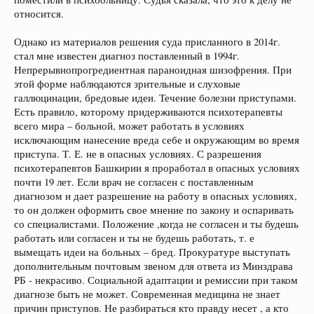
относится.
Однако из материалов решения суда присланного в 2014г.
стал мне известен диагноз поставленный в 1994г.
Непрерывнопрогредиентная параноидная шизофрения. При
этой форме наблюдаются зрительные и слуховые
галлюцинации, бредовые идеи. Течение болезни приступами.
Есть правило, которому придерживаются психотерапевты
всего мира – больной, может работать в условиях
исключающим нанесение вреда себе и окружающим во время
приступа. Т. Е. не в опасных условиях. С разрешения
психотерапевтов Башкирии я проработал в опасных условиях
почти 19 лет. Если врач не согласен с поставленным
диагнозом и дает разрешение на работу в опасных условиях,
то он должен оформить свое мнение по закону и оспаривать
со специалистами. Положение ,когда не согласен и ты будешь
работать или согласен и ты не будешь работать, т. е
вымещать идеи на больных – бред. Прокуратуре выступать
дополнительным почтовым звеном для ответа из Минздрава
РБ - некрасиво. Социальной адаптации и ремиссии при таком
диагнозе быть не может. Современная медицина не знает
причин приступов. Не разбираться кто правду несет , а кто