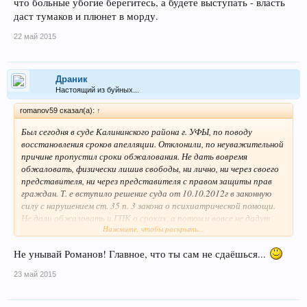
что больные убогие берегитесь, а будете выступать - власть
даст тумаков и плюнет в морду.
22 май 2015
Драник
Настоящий из буйных...
romanov59 сказал(а):
↑
Был сегодня в суде Калининского района г. УФЫ, по поводу
восстановления сроков апелляции. Отклонили, по неуважительной
причине пропустил сроки обжалования. Не дать вовремя
обжаловать, физически лишив свободы, ни лично, ни через своего
представителя, ни через представителя с правом защиты прав
граждан. Т. е вступило решение суда от 10.10.2012г в законную
силу с нарушением ст. 35 п. 3 закона о психиатрической помощи.
Не дали обжаловать и ГПК о сроках, а потом и вовсе не дадут
Нажмите, чтобы раскрыть...
обжаловать. Решение Вами не обжаловано вступило в законную
силу. Адвокат при рассмотрении данной категории дел
Не унывай Романов! Главное, что ты сам не сдаёшься...
федеральным законодательством не предусмотрен. Цитаты из
ответов зам прокурора республики РБ ст. советник юстиции
23 май 2015
Логинов. Категория граждан - не конституционно, а категория
дел...