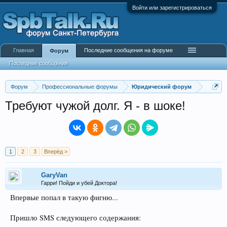
Войти или зарегистрироваться
Главная
Последние сообщения на форуме
Форум
Последние сообщения
Форум
Профессиональные форумы
Юридический форум
Требуют чужой долг. Я - в шоке!
1
2
3
Вперёд >
GaryVan
Гарри! Пойди и убей Доктора!
Впервые попал в такую фигню...
Пришло SMS следующего содержания: