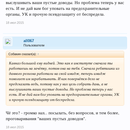
выслушивать ваши пустые доводы. Но проблема теперь у вас
есть. И не дай вам бог уповать на предохранительные
органы, УК и прочую псевдозащиту от беспредела.
18 июл 2015
all067
Пользователи
Собакин сказал(а):
↑
Кавказ большой ему видней. Это как в институте сначала ты
работаешь на зачётку, потом она на тебя. Сначала ребятишки из
данного региона работали на свой имидж, теперь имидж
помогает им зарабатывать. И как повернётся дело не
предсказать ведь, потому как у них цель собрать дань, а не
выслушивать ваши пустые доводы. Но проблема теперь у вас
есть. И не дай вам бог уповать на предохранительные органы, УК
и прочую псевдозащиту от беспредела.
Чё это? - громко нах.. посылать, без вопросов, и тем более,
проговаривания "ваших пустых доводов".
18 июл 2015