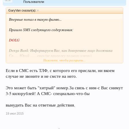
Пользователи
GaryVan сказал(а):
↑
Впервые попал в такую фигню...
Пришло SMS следующего содержания:
DOLG
Denga Bank: Информируем Вас, как доверенное лицо должника
Сп...... Юрий ........евич (не привожу полного имени).
Нажмите, чтобы раскрыть...
С 20.07.2015 ООО "Кавказ Вымпел" имеет право осуществлять
Если в СМС есть ТЛФ, с которого его прислали, ни вкоем
посреднеческие услуги по взысканию долга.
случае не звоните и не смсте на него.
Оплату, помимо наших офисов, можно будет осуществлять и
выездным представителям данной организации.
Это может быть "хитрый" номер.За связь с ним-с Вас снимут
3-5 килорублей! А СМС- специально-что-бы
Что это за лажа? Кто это такой? Как можно меня назначить
доверенным лицом, без моего ведома, неизвестно кому, без
вынудить Вас на ответные действия.
предоставления моих документов, согласий и подписей?
19 июл 2015
Просто, сейчас, пришла смска, а потом, видимо, начнутся звонки с
угрозами?