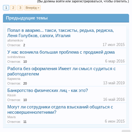
(Вы должны войти или зарегистрироваться, чтобы ответить.)
1
2
3
Вперёд >
Предыдущие темы
Попал в аварию... такси, таксисты, редька, редиска,
Леня Голубков, сапоги, Италия
afomenkov
17 июл 2015
Ответов:
2
У нас возникла большая проблема с продажей дома
sviridovlewa
6 мар 2016
Ответов:
10
Работа без оформления Имеет ли смысл судиться с
работодателем
Кармела
13 май 2019
Ответов:
20
Банкротство физических лиц - как это?
Kissin
16 май 2016
Ответов:
10
Могут ли сотрудники отдела взысканий общаться с
несовершеннолетними?
Mavis
6 июн 2015
Ответов:
11