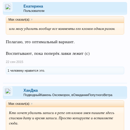
Екатерина
Пользователи
Max сказал(а):
↑
или могу удалить вообще все комменты его клонов одним разом.
Полагаю, это оптимальный вариант.
Воспитывают, пока поперёк лавки лежит (с)
22 сен 2015
1 человеку нравится это.
ХанДжа
ПодводныйКамень Оксюморон, вОжиданииПопутногоВетра
Max сказал(а):
↑
Кто хочет удалить записи в репе от клонов змея пишите здесь
списком дату и время записи. Просто копируете и вставляете
сюда.