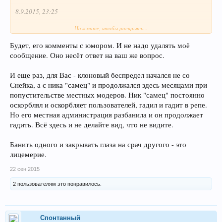
8.9.2015, 23:25
Нажмите, чтобы раскрыть...
Как накидаете, удалю скриптом
или могу удалить вообще все
комменты его клонов одним разом.
Будет, его комменты с юмором. И не надо удалять моё
сообщение. Оно несёт ответ на ваш же вопрос.
Никому не будет жалко?
И еще раз, для Вас - клоновый беспредел начался не со
Снейка, а с ника "самец" и продолжался здесь месяцами при
попустительстве местных модеров. Ник "самец" постоянно
оскорблял и оскорбляет пользователей, гадил и гадит в репе.
Но его местная администрация разбанила и он продолжает
гадить. Всё здесь и не делайте вид, что не видите.
Банить одного и закрывать глаза на срач другого - это
лицемерие.
22 сен 2015
2 пользователям это понравилось.
Спонтанный