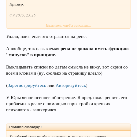
Пример.
8.9.2015, 23:25
Нажмите, чтобы раскрыть...
Как накидаете, удалю скриптом или могу удалить вообще все
комменты его клонов одним разом.
Удали, плиз, если это отразится на репе.
Никому не будет жалко?
репа не должна иметь функцию
А вообще, так называемая
"минусов" в принципе.
Выкладывать списки по датам смысла не вижу, вот скрин со
всеми клонами (ну, сколько на страницу влезло)
(
Зарегистрируйтесь
или
Авторизуйтесь
)
У Юры явное осеннее обострение. Я предложил решить его
проблемы в реале с помощью пары-тройки крепких
психологов - зашхерился.
Lowrance сказал(а):
↑
Ты сделай мою-тогда и поговорим, сын ишака и скунса...