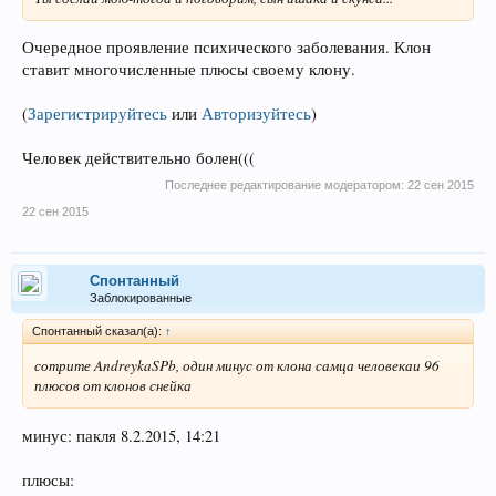
Очередное проявление психического заболевания. Клон
ставит многочисленные плюсы своему клону.
(
Зарегистрируйтесь
или
Авторизуйтесь
)
Человек действительно болен(((
Последнее редактирование модератором:
22 сен 2015
22 сен 2015
Спонтанный
Заблокированные
Спонтанный сказал(а):
↑
сотрите AndreykaSPb, один минус от клона самца человекаи 96
плюсов от клонов снейка
минус: пакля 8.2.2015, 14:21
плюсы: