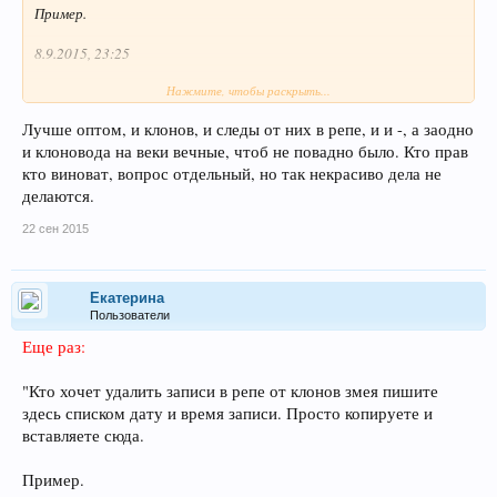
Пример.
8.9.2015, 23:25
Нажмите, чтобы раскрыть...
Как накидаете, удалю скриптом или могу удалить вообще все
комменты его клонов одним разом.
Лучше оптом, и клонов, и следы от них в репе, и и -, а заодно
и клоновода на веки вечные, чтоб не повадно было. Кто прав
Никому не будет жалко?
кто виноват, вопрос отдельный, но так некрасиво дела не
делаются.
22 сен 2015
Екатерина
Пользователи
Еще раз:
"Кто хочет удалить записи в репе от клонов змея пишите
здесь списком дату и время записи. Просто копируете и
вставляете сюда.
Пример.