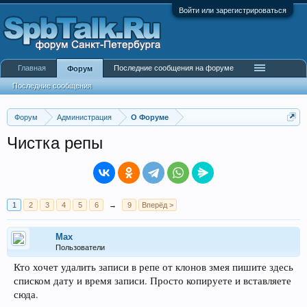
Войти или зарегистрироваться
Главная
Последние сообщения на форуме
Форум
Последние сообщения
Форум
Администрация
О Форуме
Чистка репы
1
2
3
4
5
6
→
9
Вперёд >
Max
Пользователи
Кто хочет удалить записи в репе от клонов змея пишите здесь
списком дату и время записи. Просто копируете и вставляете
сюда.