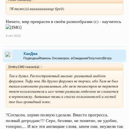
?Я тоже)))) ваааааааааще бред)
Ничего, мир прекрасен в своём разнообразии (с) - научитесь
4 окт 2015
ХанДжа
ПодводныйКамень Оксюморон, вОжиданииПопутногоВетра
Dmitry1380 сказал(а):
↑
Так и думал. Распостраненный мыльно -размытый шаблон
форумов. Тьфу мля. На других форумах не торчал, ибо Талк не был
таким аляповато-размазанным ,где меж технострок не теряется
текст пользоователя и ысе четко рамками отделено не сливается
в чертопляску. Активные темы и списки пользователей и гостей
тое был громадный плюс.
?Согласен, херню полную сделали. Вместо прогресса,
полный дегроданс!!! Серо, безлико, не понятно, не удобно,
топорно,... И все эти англицкие словя, зачем они, неужели так