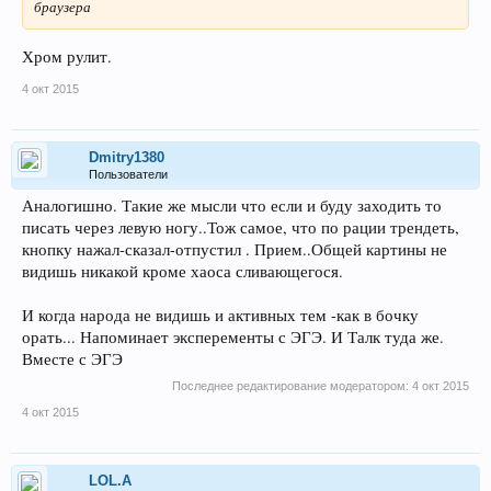
браузера
Хром рулит.
4 окт 2015
Dmitry1380
Пользователи
Аналогишно. Такие же мысли что если и буду заходить то
писать через левую ногу..Тож самое, что по рации трендеть,
кнопку нажал-сказал-отпустил . Прием..Общей картины не
видишь никакой кроме хаоса сливающегося.
И когда народа не видишь и активных тем -как в бочку
орать... Напоминает эксперементы с ЭГЭ. И Талк туда же.
Вместе с ЭГЭ
Последнее редактирование модератором:
4 окт 2015
4 окт 2015
LOL.A