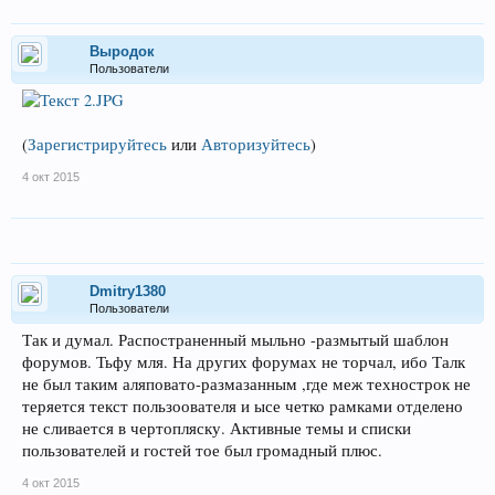
Выродок
Пользователи
(
Зарегистрируйтесь
или
Авторизуйтесь
)
4 окт 2015
Dmitry1380
Пользователи
Так и думал. Распостраненный мыльно -размытый шаблон
форумов. Тьфу мля. На других форумах не торчал, ибо Талк
не был таким аляповато-размазанным ,где меж технострок не
теряется текст пользоователя и ысе четко рамками отделено
не сливается в чертопляску. Активные темы и списки
пользователей и гостей тое был громадный плюс.
4 окт 2015