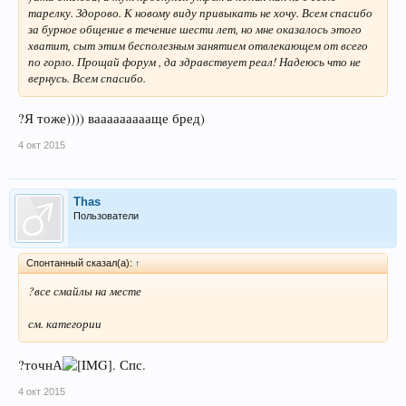
тарелку. Здорово. К новому виду привыкать не хочу. Всем спасибо
за бурное общение в течение шести лет, но мне оказалось этого
хватит, сыт этим бесполезным занятием отвлекающем от всего
по горло. Прощай форум , да здравствует реал! Надеюсь что не
вернусь. Всем спасибо.
?Я тоже)))) ваааааааааще бред)
4 окт 2015
Thas
Пользователи
Спонтанный сказал(а):
↑
?все смайлы на месте
см. категории
?точнА
. Спс.
4 окт 2015