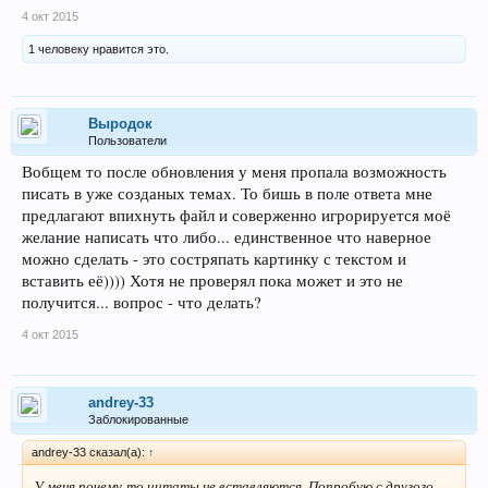
4 окт 2015
1 человеку нравится это.
Выродок
Пользователи
Вобщем то после обновления у меня пропала возможность
писать в уже созданых темах. То бишь в поле ответа мне
предлагают впихнуть файл и соверженно игрорируется моё
желание написать что либо... единственное что наверное
можно сделать - это состряпать картинку с текстом и
вставить её)))) Хотя не проверял пока может и это не
получится... вопрос - что делать?
4 окт 2015
andrey-33
Заблокированные
andrey-33 сказал(а):
↑
У меня почему-то цитаты не вставляются. Попробую с другого