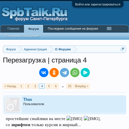
Войти или зарегистрироваться
Главная
Последние сообщения на форуме
Форум
Последние сообщения
Форум
Администрация
О Форуме
Перезагрузка | страница 4
< Назад
1
2
3
4
5
6
→
25
Вперёд >
Thas
Пользователи
простейшие смайлики на месте
,
со
шрифтом
только курсив и жирный...