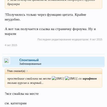
браузера
?Получилось только через функцию цитата. Крайне
неудобно.
А вот так получается ссылка на страничку фороума. Ну и
маразм
Последнее редактирование модератором:
4 окт 2015
4 окт 2015
Спонтанный
Заблокированные
Thas сказал(а):
↑
простейшие смайлики на месте
,
со
шрифтом
только курсив и жирный...
?все смайлы на месте
см. категории