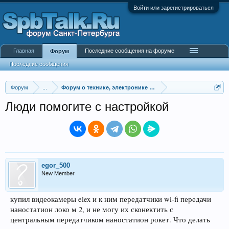
Войти или зарегистрироваться
Главная
Последние сообщения на форуме
Форум
Последние сообщения
Форум
...
Форум о технике, электронике и гаджетах
Люди помогите с настройкой
egor_500
New Member
купил видеокамеры elex и к ним передатчики wi-fi передачи
наностатион локо м 2, и не могу их сконектить с
центральным передатчиком наностатион рокет. Что делать