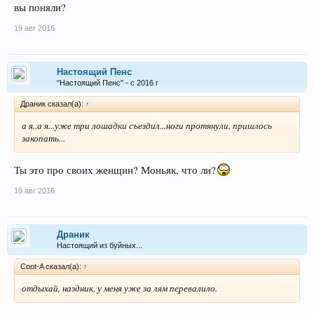
вы поняли?
19 авг 2016
Настоящий Пенс
"Настоящий Пенс" - с 2016 г
Драник сказал(а):
↑
а я..а я...уже три лошадки съездил...ноги протянули, пришлось
закопать...
Ты это про своих женщин? Моньяк, что ли?
19 авг 2016
Драник
Настоящий из буйных...
Coot-A сказал(а):
↑
отдыхай, наздник, у меня уже за лям перевалило.