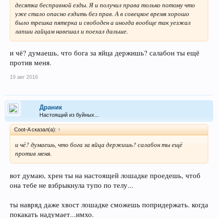
десятка бесправной езды. Я и получил права только потому что
уже стало опасно ездить без прав. А в совецкое время хорошо
было трешка пятерка и свободен а иногда вообще так уезжал
лапши гайцам навешал и поехал дальше.
и чё? думаешь, что бога за яйца держишь? салабон ты ещё
против меня.
19 авг 2016
Драник
Настоящий из буйных...
Coot-A сказал(а):
↑
и чё? думаешь, что бога за яйца держишь? салабон ты ещё
против меня.
вот думаю, хрен ты на настоящей лошадке проедешь, чтоб
она тебе не взбрыкнула тупо по телу...
ты навряд даже хвост лошадке сможешь попридержать. когда
покакать надумает...имхо.