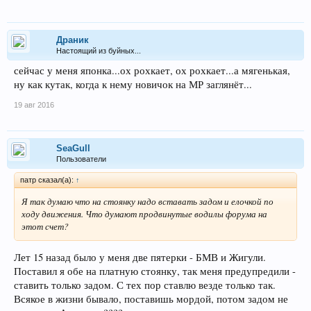
Драник
Настоящий из буйных...
сейчас у меня японка...ох рохкает, ох рохкает...а мягенькая,
ну как кутак, когда к нему новичок на МР заглянёт...
19 авг 2016
SeaGull
Пользователи
патр сказал(а):
↑
Я так думаю что на стоянку надо вставать задом и елочкой по
ходу движения. Что думают продвинутые водилы форума на
этот счет?
Лет 15 назад было у меня две пятерки - БМВ и Жигули.
Поставил я обе на платную стоянку, так меня предупредили -
ставить только задом. С тех пор ставлю везде только так.
Всякое в жизни бывало, поставишь мордой, потом задом не