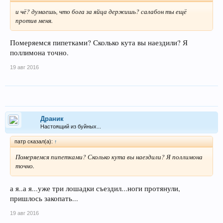
и чё? думаешь, что бога за яйца держишь? салабон ты ещё
против меня.
Померяемся пипетками? Сколько кута вы наездили? Я
поллимона точно.
19 авг 2016
Драник
Настоящий из буйных...
патр сказал(а):
↑
Померяемся пипетками? Сколько кута вы наездили? Я поллимона
точно.
а я..а я...уже три лошадки съездил...ноги протянули,
пришлось закопать...
19 авг 2016