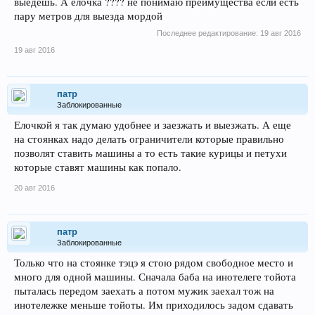
выедешь. А елочка ???? не понимаю преимущества если есть
пару метров для выезда мордой
Последнее редактирование:
19 авг 2016
19 авг 2016
патр
Заблокированные
Елочкой я так думаю удобнее и заезжать и выезжать. А еще
на стоянках надо делать ограничители которые правильно
позволят ставить машины а то есть такие курицы и петухи
которые ставят машины как попало.
20 авг 2016
патр
Заблокированные
Только что на стоянке тэцэ я стою рядом свободное место и
много для одной машины. Сначала баба на инотелеге тойота
пыталась передом заехать а потом мужик заехал тож на
инотележке меньше тойоты. Им приходилось задом сдавать