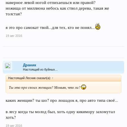
наверное левой ногой отпихаешься или правой?
ножища от миллиона небось как ствол дерева, такая же
толстая?
я это про самокат твой...для тех, кто не понял...
19 авг 2016
Драник
Настоящий из буйных...
Настоящий Лесник сказал(а):
↑
Ты это про своих женщин? Моньяк, что ли?
каких женщин? ты шо? про лошадок я, про авто типа своё...
в лесу когда ты молод был, хоть одну кикимору захомутал
хоть?
19 авг 2016