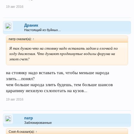
19 авг 2016
Драник
Настоящий из буйных...
патр сказал(а):
↑
Я так думаю что на стоянку надо вставать задом и елочкой по
ходу движения. Что думают продвинутые водилы форума на
этот счет?
на стоянку надо вставать так, чтобы меньше народа
злить....понял?
чем больше народа злить будешь, тем больше шансов
царапину нехилую схлопотать на кузов...
19 авг 2016
патр
Заблокированные
Coot-A сказал(а):
↑