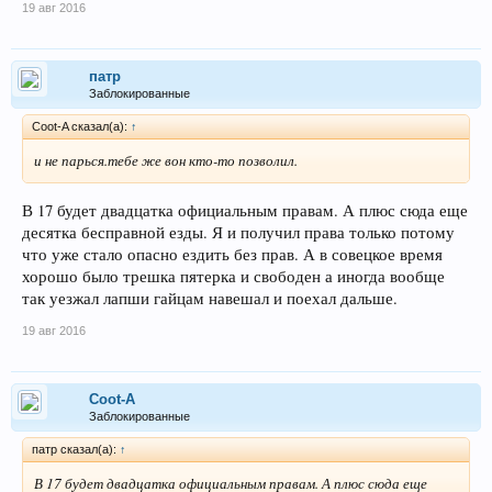
19 авг 2016
патр
Заблокированные
Coot-A сказал(а):
↑
и не парься.тебе же вон кто-то позволил.
В 17 будет двадцатка официальным правам. А плюс сюда еще
десятка бесправной езды. Я и получил права только потому
что уже стало опасно ездить без прав. А в совецкое время
хорошо было трешка пятерка и свободен а иногда вообще
так уезжал лапши гайцам навешал и поехал дальше.
19 авг 2016
Coot-A
Заблокированные
патр сказал(а):
↑
В 17 будет двадцатка официальным правам. А плюс сюда еще