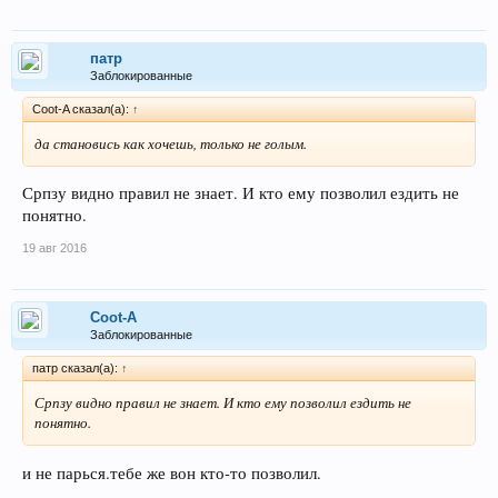
патр
Заблокированные
Coot-A сказал(а):
↑
да становись как хочешь, только не голым.
Српзу видно правил не знает. И кто ему позволил ездить не
понятно.
19 авг 2016
Coot-A
Заблокированные
патр сказал(а):
↑
Српзу видно правил не знает. И кто ему позволил ездить не
понятно.
и не парься.тебе же вон кто-то позволил.