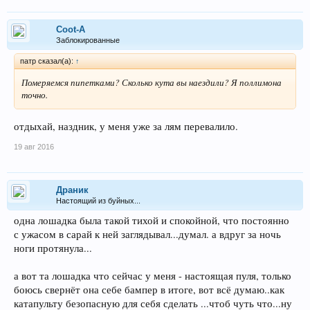
Coot-A
Заблокированные
патр сказал(а):
↑
Померяемся пипетками? Сколько кута вы наездили? Я поллимона
точно.
отдыхай, наздник, у меня уже за лям перевалило.
19 авг 2016
Драник
Настоящий из буйных...
одна лошадка была такой тихой и спокойной, что постоянно
с ужасом в сарай к ней заглядывал...думал. а вдруг за ночь
ноги протянула...
а вот та лошадка что сейчас у меня - настоящая пуля, только
боюсь свернёт она себе бампер в итоге, вот всё думаю..как
катапульту безопасную для себя сделать ...чтоб чуть что...ну